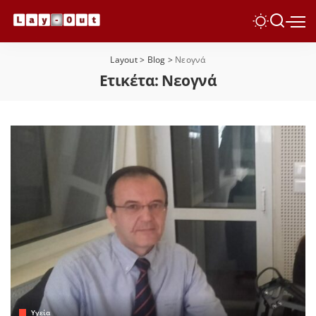
Layout
>
Blog
>
Νεογνά
Ετικέτα:
Νεογνά
Yγεία