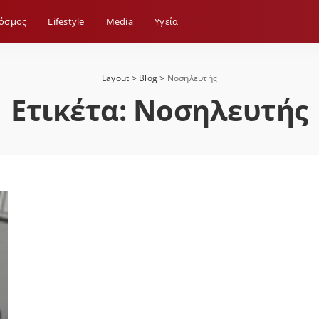
όσμος
Lifestyle
Media
Yγεία
Layout
>
Blog
>
Νοσηλευτής
Ετικέτα:
Νοσηλευτής