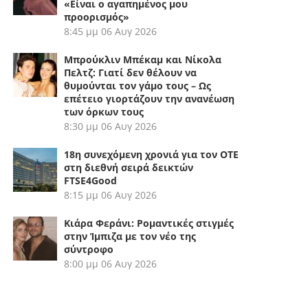
«Είναι ο αγαπημένος μου
προορισμός»
8:45 μμ
06 Αυγ 2026
Μπρούκλιν Μπέκαμ και Νίκολα
Πελτζ: Γιατί δεν θέλουν να
θυμούνται τον γάμο τους – Ως
επέτειο γιορτάζουν την ανανέωση
των όρκων τους
8:30 μμ
06 Αυγ 2026
18η συνεχόμενη χρονιά για τον ΟΤΕ
στη διεθνή σειρά δεικτών
FTSE4Good
8:15 μμ
06 Αυγ 2026
Κιάρα Φεράνι: Ρομαντικές στιγμές
στην Ίμπιζα με τον νέο της
σύντροφο
8:00 μμ
06 Αυγ 2026