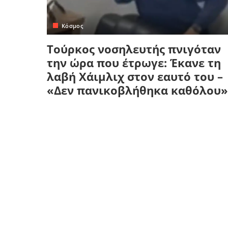
Κρήτη
Πελοπόννησος
Κυκλάδες
Κόσμος
Πελοπόννησος
Τούρκος νοσηλευτής πνιγόταν
την ώρα που έτρωγε: Έκανε τη
λαβή Χάιμλιχ στον εαυτό του –
«Δεν πανικοβλήθηκα καθόλου»