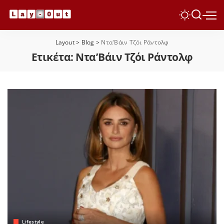
Layout
>
Blog
>
Ντα'Βάιν Τζόι Ράντολφ
Ετικέτα:
Ντα’Βάιν Τζόι Ράντολφ
Lifestyle