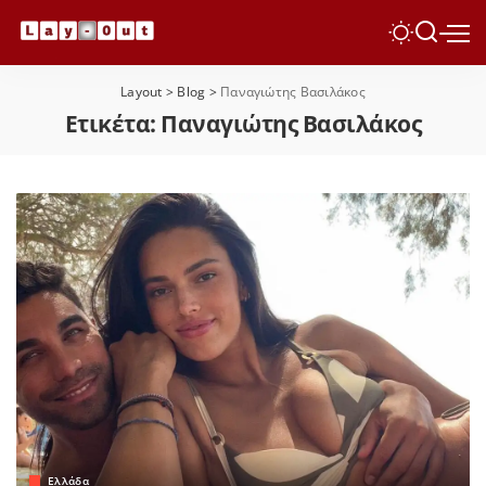
Layout
>
Blog
>
Παναγιώτης Βασιλάκος
Ετικέτα:
Παναγιώτης Βασιλάκος
Ελλάδα