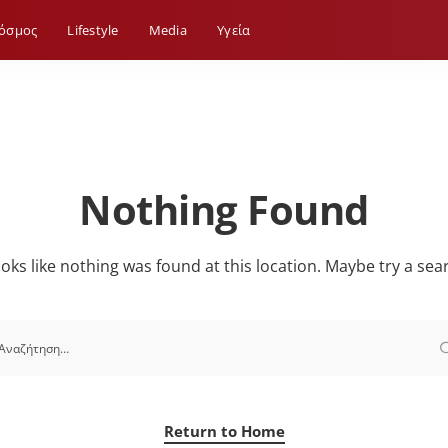
όσμος
Lifestyle
Media
Yγεία
Nothing Found
looks like nothing was found at this location. Maybe try a sea
Return to Home