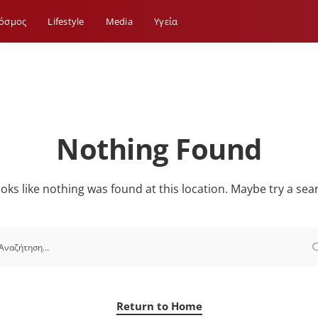
όσμος
Lifestyle
Media
Yγεία
Nothing Found
looks like nothing was found at this location. Maybe try a sea
Return to Home