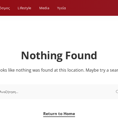
όσμος
Lifestyle
Media
Yγεία
Nothing Found
looks like nothing was found at this location. Maybe try a sea
Return to Home