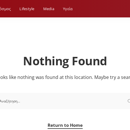
όσμος
Lifestyle
Media
Yγεία
Nothing Found
looks like nothing was found at this location. Maybe try a sea
Return to Home