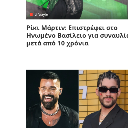
Κρήτη
Πελοπόννησος
Κυκλάδες
Lifestyle
Πελοπόννησος
Ρίκι Μάρτιν: Επιστρέφει στο
Ηνωμένο Βασίλειο για συναυλί
μετά από 10 χρόνια