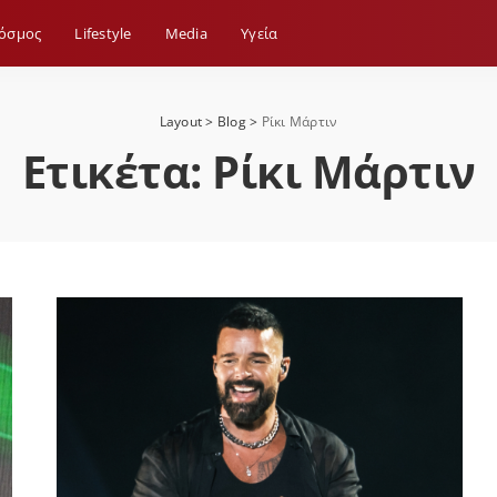
όσμος
Lifestyle
Media
Yγεία
Layout
>
Blog
>
Ρίκι Μάρτιν
Ετικέτα:
Ρίκι Μάρτιν