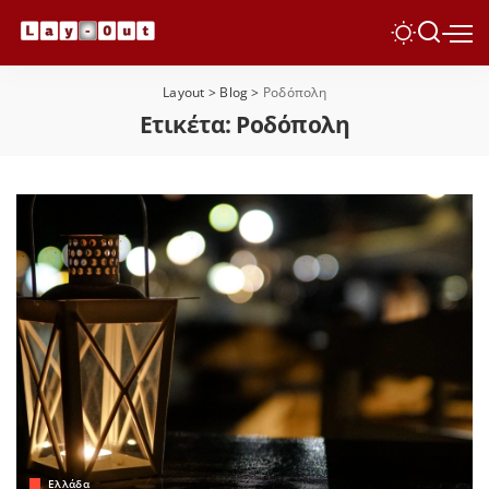
Layout
>
Blog
>
Ροδόπολη
Ετικέτα:
Ροδόπολη
Ελλάδα