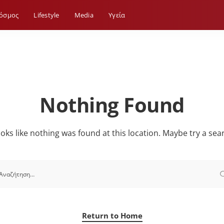
όσμος
Lifestyle
Media
Yγεία
Nothing Found
looks like nothing was found at this location. Maybe try a sea
Return to Home