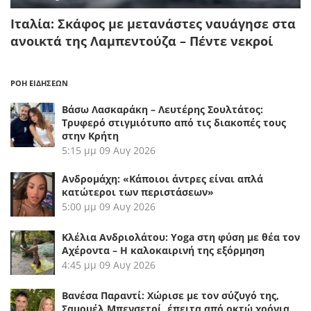
Ιταλία: Σκάφος με μετανάστες ναυάγησε στα
ανοικτά της Λαμπεντούζα – Πέντε νεκροί
ΡΟΗ ΕΙΔΗΣΕΩΝ
Βάσω Λασκαράκη – Λευτέρης Σουλτάτος:
Τρυφερό στιγμιότυπο από τις διακοπές τους
στην Κρήτη
5:15 μμ
09 Αυγ 2026
Ανδρομάχη: «Κάποιοι άντρες είναι απλά
κατώτεροι των περιστάσεων»
5:00 μμ
09 Αυγ 2026
Κλέλια Ανδριολάτου: Yoga στη φύση με θέα τον
Αχέροντα – Η καλοκαιρινή της εξόρμηση
4:45 μμ
09 Αυγ 2026
Βανέσα Παραντί: Χώρισε με τον σύζυγό της,
Σαμουέλ Μπενσετρί, έπειτα από οκτώ χρόνια