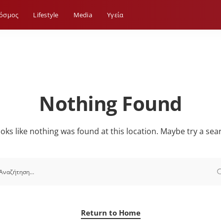
όσμος
Lifestyle
Media
Yγεία
Nothing Found
looks like nothing was found at this location. Maybe try a sea
Return to Home