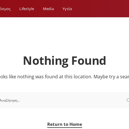
όσμος
Lifestyle
Media
Yγεία
Nothing Found
looks like nothing was found at this location. Maybe try a sea
Return to Home