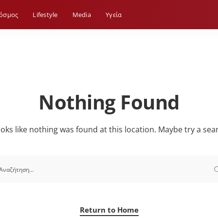
όσμος
Lifestyle
Media
Yγεία
Nothing Found
looks like nothing was found at this location. Maybe try a sea
Return to Home