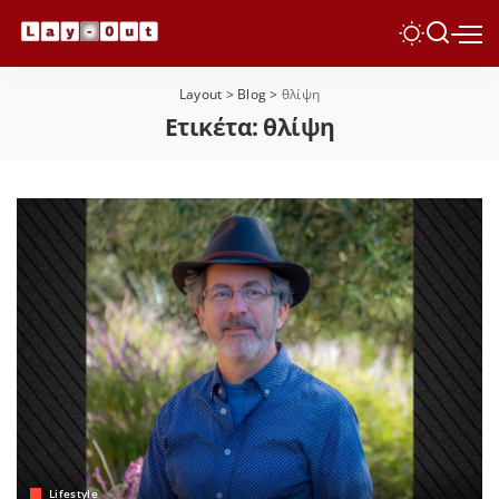
Layout
>
Blog
>
θλίψη
Ετικέτα:
θλίψη
Lifestyle