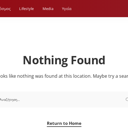
όσμος
Lifestyle
Media
Yγεία
Nothing Found
looks like nothing was found at this location. Maybe try a sea
Return to Home