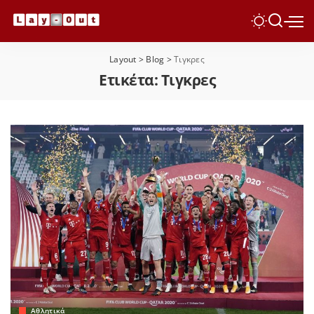
Layout
>
Blog
>
Τιγκρες
Ετικέτα:
Τιγκρες
Αθλητικά