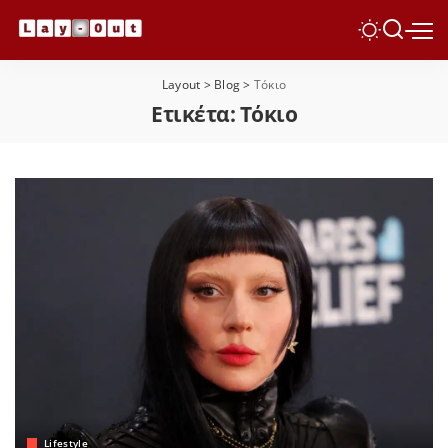
Layout
>
Blog
>
Τόκιο
Ετικέτα:
Τόκιο
Lifestyle