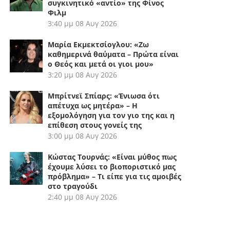
συγκινητικό «αντίο» της Φίνος
Φιλμ
3:40 μμ
08 Αυγ 2026
Μαρία Εκμεκτσίογλου: «Ζω
καθημερινά θαύματα – Πρώτα είναι
ο Θεός και μετά οι γιοι μου»
3:20 μμ
08 Αυγ 2026
Μπρίτνεϊ Σπίαρς: «Ένιωσα ότι
απέτυχα ως μητέρα» – Η
εξομολόγηση για τον γιο της και η
επίθεση στους γονείς της
3:00 μμ
08 Αυγ 2026
Κώστας Τουρνάς: «Είναι μύθος πως
έχουμε λύσει το βιοποριστικό μας
πρόβλημα» – Τι είπε για τις αμοιβές
στο τραγούδι
2:40 μμ
08 Αυγ 2026