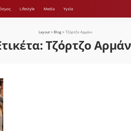
όσμος
Lifestyle
Media
Yγεία
Layout
>
Blog
>
Τζόρτζο Αρμάνι
Ετικέτα:
Τζόρτζο Αρμάν