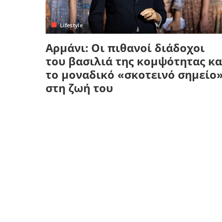
Κρήτη
Πελοπόννησος
Κυκλάδες
Lifestyle
Πελοπόννησος
Αρμάνι: Οι πιθανοί διάδοχοι
του βασιλιά της κομψότητας κα
το μοναδικό «σκοτεινό σημείο
στη ζωή του