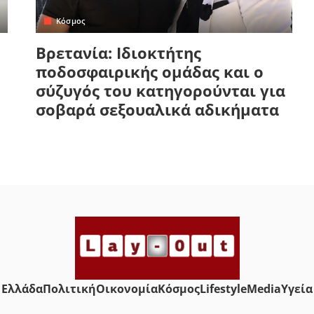
Κόσμος
Βρετανία: Ιδιοκτήτης
ποδοσφαιρικής ομάδας και ο
σύζυγός του κατηγορούνται για
σοβαρά σεξουαλικά αδικήματα
Ελλάδα
Πολιτική
Οικονομία
Κόσμος
Lifestyle
Media
Yγεία