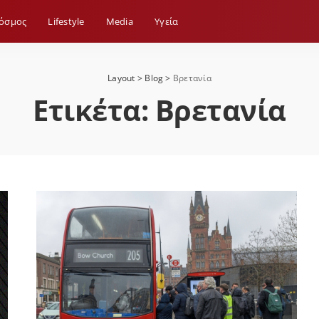
όσμος
Lifestyle
Media
Yγεία
Layout
>
Blog
>
Βρετανία
Ετικέτα:
Βρετανία