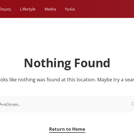
όσμος
Lifestyle
Media
Yγεία
Nothing Found
looks like nothing was found at this location. Maybe try a sea
Return to Home