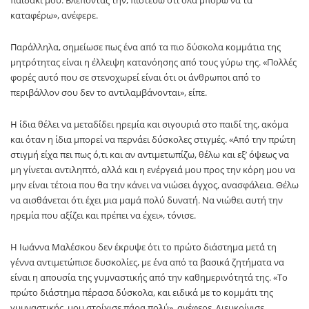
παιδάκι μου. Βλέποντάς την, πιστεύω ότι όλα μπορώ να τα
καταφέρω», ανέφερε.
Παράλληλα, σημείωσε πως ένα από τα πιο δύσκολα κομμάτια της
μητρότητας είναι η έλλειψη κατανόησης από τους γύρω της. «Πολλές
φορές αυτό που σε στενοχωρεί είναι ότι οι άνθρωποι από το
περιβάλλον σου δεν το αντιλαμβάνονται», είπε.
Η ίδια θέλει να μεταδίδει ηρεμία και σιγουριά στο παιδί της, ακόμα
και όταν η ίδια μπορεί να περνάει δύσκολες στιγμές. «Από την πρώτη
στιγμή είχα πει πως ό,τι και αν αντιμετωπίζω, θέλω και εξ’ όψεως να
μη γίνεται αντιληπτό, αλλά και η ενέργειά μου προς την κόρη μου να
μην είναι τέτοια που θα την κάνει να νιώσει άγχος, ανασφάλεια. Θέλω
να αισθάνεται ότι έχει μια μαμά πολύ δυνατή. Να νιώθει αυτή την
ηρεμία που αξίζει και πρέπει να έχει», τόνισε.
Η Ιωάννα Μαλέσκου δεν έκρυψε ότι το πρώτο διάστημα μετά τη
γέννα αντιμετώπισε δυσκολίες, με ένα από τα βασικά ζητήματα να
είναι η απουσία της γυμναστικής από την καθημερινότητά της. «Το
πρώτο διάστημα πέρασα δύσκολα, και ειδικά με το κομμάτι της
γυμναστικής, μου στοίχισε πάρα πολύ», ανέφερε. Διευκρίνισε,