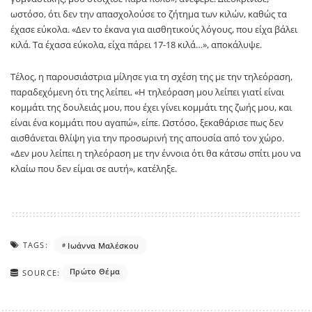
ωστόσο, ότι δεν την απασχολούσε το ζήτημα των κιλών, καθώς τα
έχασε εύκολα. «Δεν το έκανα για αισθητικούς λόγους, που είχα βάλει
κιλά. Τα έχασα εύκολα, είχα πάρει 17-18 κιλά…», αποκάλυψε.
Τέλος, η παρουσιάστρια μίλησε για τη σχέση της με την τηλεόραση,
παραδεχόμενη ότι της λείπει. «Η τηλεόραση μου λείπει γιατί είναι
κομμάτι της δουλειάς μου, που έχει γίνει κομμάτι της ζωής μου, και
είναι ένα κομμάτι που αγαπώ», είπε. Ωστόσο, ξεκαθάρισε πως δεν
αισθάνεται θλίψη για την προσωρινή της απουσία από τον χώρο.
«Δεν μου λείπει η τηλεόραση με την έννοια ότι θα κάτσω σπίτι μου να
κλαίω που δεν είμαι σε αυτή», κατέληξε.
TAGS:
Ιωάννα Μαλέσκου
Πρώτο Θέμα
SOURCE: