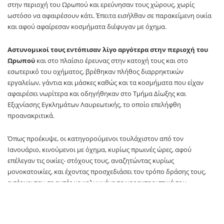
στην περιοχή του Ωρωπού και ερεύνησαν τους χώρους, χωρίς
ωστόσο να αφαιρέσουν κάτι. Έπειτα εισήλθαν σε παρακείμενη οικία
και αφού αφαίρεσαν κοσμήματα διέφυγαν με όχημα.
Αστυνομικοί τους εντόπισαν λίγο αργότερα στην περιοχή του
Ωρωπού
και στο πλαίσιο έρευνας στην κατοχή τους και στο
εσωτερικό του οχήματος, βρέθηκαν πλήθος διαρρηκτικών
εργαλείων, γάντια και μάσκες καθώς και τα κοσμήματα που είχαν
αφαιρέσει νωρίτερα και οδηγήθηκαν στο Τμήμα Δίωξης και
Εξιχνίασης Εγκλημάτων Λαυρεωτικής, το οποίο επελήφθη
προανακριτικά.
Όπως προέκυψε, οι κατηγορούμενοι τουλάχιστον από τον
Ιανουάριο, κινούμενοι με όχημα, κυρίως πρωινές ώρες, αφού
επέλεγαν τις οικίες- στόχους τους, αναζητώντας κυρίως
μονοκατοικίες, και έχοντας προσχεδιάσει τον τρόπο δράσης τους,
εισέρχονταν σε αυτές με καλυμμένα τα χαρακτηριστικά του
προσώπου τους και χρήση γαντιών και αφαιρούσαν κοσμήματα και
τιμαλφή.