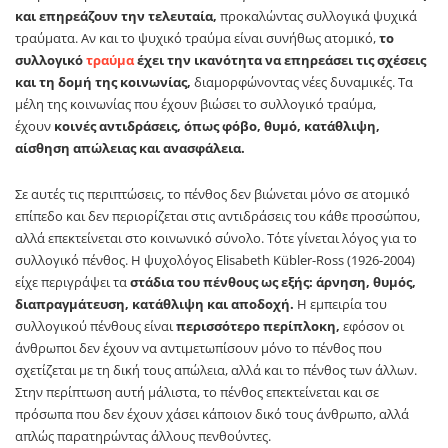
και επηρεάζουν την τελευταία,
προκαλώντας συλλογικά ψυχικά
τραύματα. Αν και το ψυχικό τραύμα είναι συνήθως ατομικό,
το
συλλογικό
τραύμα
έχει την ικανότητα να επηρεάσει τις σχέσεις
και τη δομή της κοινωνίας,
διαμορφώνοντας νέες δυναμικές. Τα
μέλη της κοινωνίας που έχουν βιώσει το συλλογικό τραύμα,
έχουν
κοινές αντιδράσεις, όπως φόβο, θυμό, κατάθλιψη,
αίσθηση απώλειας και ανασφάλεια.
Σε αυτές τις περιπτώσεις, το πένθος δεν βιώνεται μόνο σε ατομικό
επίπεδο και δεν περιορίζεται στις αντιδράσεις του κάθε προσώπου,
αλλά επεκτείνεται στο κοινωνικό σύνολο. Τότε γίνεται λόγος για το
συλλογικό πένθος. Η ψυχολόγος Elisabeth Kübler-Ross (1926-2004)
είχε περιγράψει τα
στάδια του πένθους ως εξής: άρνηση, θυμός,
διαπραγμάτευση, κατάθλιψη και αποδοχή.
Η εμπειρία του
συλλογικού πένθους είναι
περισσότερο περίπλοκη,
εφόσον οι
άνθρωποι δεν έχουν να αντιμετωπίσουν μόνο το πένθος που
σχετίζεται με τη δική τους απώλεια, αλλά και το πένθος των άλλων.
Στην περίπτωση αυτή μάλιστα, το πένθος επεκτείνεται και σε
πρόσωπα που δεν έχουν χάσει κάποιον δικό τους άνθρωπο, αλλά
απλώς παρατηρώντας άλλους πενθούντες.