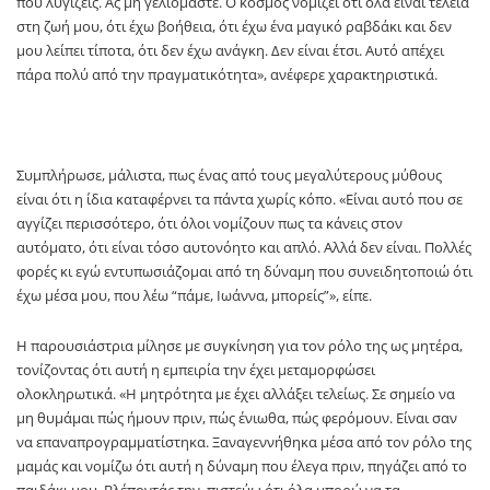
που λυγίζεις. Ας μη γελιόμαστε. Ο κόσμος νομίζει ότι όλα είναι τέλεια
στη ζωή μου, ότι έχω βοήθεια, ότι έχω ένα μαγικό ραβδάκι και δεν
μου λείπει τίποτα, ότι δεν έχω ανάγκη. Δεν είναι έτσι. Αυτό απέχει
πάρα πολύ από την πραγματικότητα», ανέφερε χαρακτηριστικά.
Συμπλήρωσε, μάλιστα, πως ένας από τους μεγαλύτερους μύθους
είναι ότι η ίδια καταφέρνει τα πάντα χωρίς κόπο. «Είναι αυτό που σε
αγγίζει περισσότερο, ότι όλοι νομίζουν πως τα κάνεις στον
αυτόματο, ότι είναι τόσο αυτονόητο και απλό. Αλλά δεν είναι. Πολλές
φορές κι εγώ εντυπωσιάζομαι από τη δύναμη που συνειδητοποιώ ότι
έχω μέσα μου, που λέω “πάμε, Ιωάννα, μπορείς”», είπε.
Η παρουσιάστρια μίλησε με συγκίνηση για τον ρόλο της ως μητέρα,
τονίζοντας ότι αυτή η εμπειρία την έχει μεταμορφώσει
ολοκληρωτικά. «Η μητρότητα με έχει αλλάξει τελείως. Σε σημείο να
μη θυμάμαι πώς ήμουν πριν, πώς ένιωθα, πώς φερόμουν. Είναι σαν
να επαναπρογραμματίστηκα. Ξαναγεννήθηκα μέσα από τον ρόλο της
μαμάς και νομίζω ότι αυτή η δύναμη που έλεγα πριν, πηγάζει από το