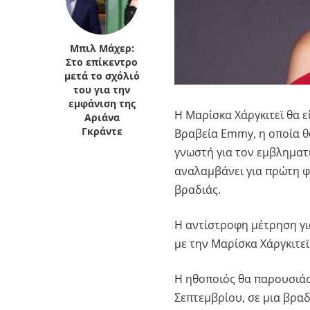
Μπιλ Μάχερ:
Στο επίκεντρο
μετά το σχόλιό
του για την
εμφάνιση της
Η
Μαρίσκα Χάργκιτεϊ
θα ε
Αριάνα
Γκράντε
Βραβεία Emmy
, η οποία 
γνωστή για τον εμβληματ
αναλαμβάνει για πρώτη φ
βραδιάς.
Η αντίστροφη μέτρηση γ
με την
Μαρίσκα Χάργκιτεϊ
Η ηθοποιός θα παρουσιάσ
Σεπτεμβρίου, σε μια βραδ