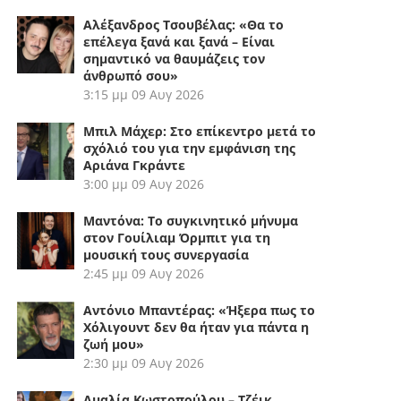
Αλέξανδρος Τσουβέλας: «Θα το
επέλεγα ξανά και ξανά – Είναι
σημαντικό να θαυμάζεις τον
άνθρωπό σου»
3:15 μμ
09 Αυγ 2026
Μπιλ Μάχερ: Στο επίκεντρο μετά το
σχόλιό του για την εμφάνιση της
Αριάνα Γκράντε
3:00 μμ
09 Αυγ 2026
Μαντόνα: Το συγκινητικό μήνυμα
στον Γουίλιαμ Όρμπιτ για τη
μουσική τους συνεργασία
2:45 μμ
09 Αυγ 2026
Αντόνιο Μπαντέρας: «Ήξερα πως το
Χόλιγουντ δεν θα ήταν για πάντα η
ζωή μου»
2:30 μμ
09 Αυγ 2026
Αμαλία Κωστοπούλου – Τζέικ