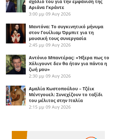
σχόλιό του για την εμφάνιση της
Αριάνα Γκράντε
3:00 μμ
09 Αυγ 2026
Μαντόνα: Το συγκινητικό μήνυμα
στον Γουίλιαμ Όρμπιτ για τη
μουσική τους συνεργασία
2:45 μμ
09 Αυγ 2026
Αντόνιο Μπαντέρας: «Ήξερα πως το
Χόλιγουντ δεν θα ήταν για πάντα η
ζωή μου»
2:30 μμ
09 Αυγ 2026
Αμαλία Κωστοπούλου – Τζέικ
Μέντγουελ: Συνεχίζουν το ταξίδι
του μέλιτος στην Ιταλία
2:15 μμ
09 Αυγ 2026