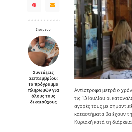
Κρήτη
Πελοπόννησος
Κυκλάδες
Πελοπόννησος
Επόμενο
Συντάξεις
Σεπτεμβρίου:
Το πρόγραμμα
Αντίστροφα μετρά ο χρόν
πληρωμών για
όλους τους
τις 13 Ιουλίου οι κατανα
δικαιούχους
αγορές τους με σημαντικέ
καταστήματα θα έχουν τη
Κυριακή κατά τη διάρκεια