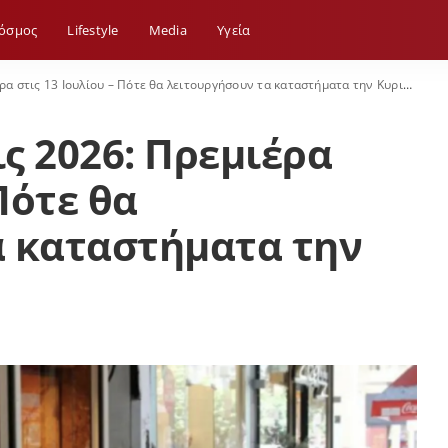
όσμος
Lifestyle
Media
Yγεία
α στις 13 Ιουλίου – Πότε θα λειτουργήσουν τα καταστήματα την Κυριακή
ς 2026: Πρεμιέρα
Πότε θα
α καταστήματα την