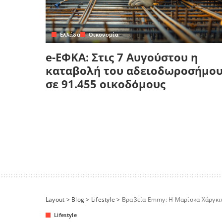
Ελλάδα
Οικονομία
e-ΕΦΚΑ: Στις 7 Αυγούστου η
καταβολή του αδειοδωροσήμο
σε 91.455 οικοδόμους
Layout
>
Blog
>
Lifestyle
>
Βραβεία Emmy: Η Μαρίσκα Χάργκιτ
Lifestyle