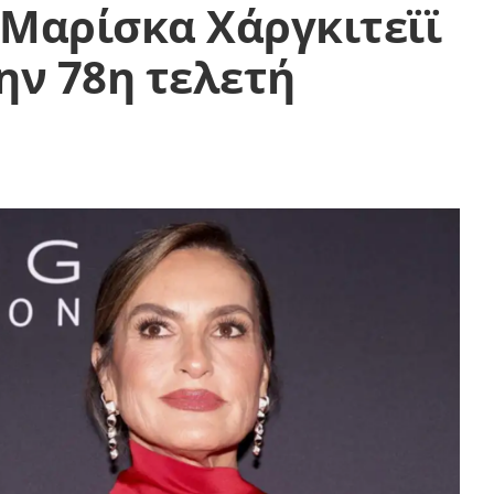
Μαρίσκα Χάργκιτεϊϊ
ην 78η τελετή