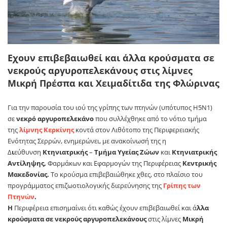
Εχουν επιβεβαιωθεί και άλλα κρούσματα σε
νεκρούς αργυροπελεκάνους στις λίμνες
Μικρή Πρέσπα και Χειμαδίτιδα της Φλώρινας
Για την παρουσία του ιού της γρίπης των πτηνών (υπότυπος H5Ν1)
σε
νεκρό αργυροπελεκάνο
που συλλέχθηκε από το νότιο τμήμα
της
λίμνης Κερκίνης
κοντά στον Λιθότοπο της Περιφερειακής
Ενότητας Σερρών, ενημερώνει, με ανακοίνωσή της η
Δ
ι
εύθυνση
Κτηνιατρικής
–
Τμήμα Υγείας Ζώων
και
Κτηνιατρικής
Αντίληψης,
Φαρμάκων και Εφαρμογών της Περιφέρειας
Κεντρικής
Μακεδονίας.
Το κρούσμα επιβεβαιώθηκε χθες, στο πλαίσιο του
προγράμματος επιζωοτιολογικής διερεύνησης της
Γρίπης των
Πτηνών
.
Η
Περιφέρεια επισημαίνει ότι καθώς έχουν επιβεβαιωθεί και ά
λλα
κρούσματα σε νεκρούς αργυροπελεκάνους
στις λίμνες
Μικρή