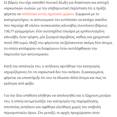
Σε βάρος του είχε ασκηθεί ποινική δίωξη για διακίνηση και κατοχή
ναρκωτικών ουσιών, με την επιβαρυντική περίσταση ότι η πράξη
φέρεται να
τελέστηκε εντός σχολικού χώρου
. Σύμφωνα με το
κατηγορητήριο, οι αστυνομικοί τον εντόπισαν να κατέχει σακίδιο
που περιείχε 40 νάιλον συσκευασίες κάνναβης συνολικού βάρους
136,77 γραμμαρίων, δύο αυτοσχέδια τσιγάρα με εμπλουτισμένη
κάνναβη, έναν τρίφτη, μία ζυγαριά ακριβείας, καθώς και χρηματικό
ποσό 395 ευρώ. Μαζί του φέρονται να βρίσκονταν ακόμη δύο άτομα,
τα οποία κατάφεραν να διαφύγουν όταν αντιλήφθηκαν την
παρουσία των αστυνομικών.
Κατά την απολογία του, ο ανήλικος αρνήθηκε την κατηγορία,
ισχυριζόμενος ότι τα ναρκωτικά δεν του ανήκαν. Συγκεκριμένα,
φέρεται να υποστήριξε ότι του τα έδωσαν άλλα άτομα και πως τα
κράτησε από φόβο.
Για την ίδια υπόθεση κλήθηκε να απολογηθεί και η 52χρονη μητέρα
του, η οποία αντιμετωπίζει την κατηγορία της παραμέλησης
εποπτείας ανηλίκου και αφέθηκε ελεύθερη χωρίς την επιβολή
περιοριστικών όρων. Στο μεταξύ, οι αρχές προχώρησαν στην