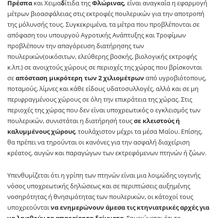
Πρέσπα
και Χειμα
δ
ίτιδα της
Φλώρινας,
είναι αναγκαία η εφαρμογή
μέτρων βιοασφάλειας στις εκτροφές πουλερικών για την αποτροπή
της μόλυνσής τους. Συγκεκριμένα, τα μέτρα που προβλέπονται σε
απόφαση του υπουργού Αγροτικής Ανάπτυξης και Τροφίμων
προβλέπουν την απαγόρευση διατήρησης των
πουλερικών(οικόσιτων, ελεύθερης βοσκής, βιολογικής εκτροφής
κ.λπ.) σε ανοιχτούς χώρους σε περιοχές της χώρας που βρίσκονται
σε
απόσταση μικρότερη των 2 χιλιομέτρων
από υγροβιότοπους,
ποταμούς, λίμνες και κάθε είδους υδατοσυλλογές, αλλά και σε μη
περιφραγμένους χώρους σε όλη την επικράτεια της χώρας. Στις
περιοχές της χώρας που δεν είναι υποχρεωτικός ο εγκλεισμός των
πουλερικών, συνιστάται η διατήρησή τους
σε κλειστούς ή
καλυμμένους χώρους
, τουλάχιστον μέχρι τα μέσα Μαΐου. Επίσης,
θα πρέπει να τηρούνται οι κανόνες για την ασφαλή διαχείριση
κρέατος, αυγών και παραγώγων των εκτρεφόμενων πτηνών ή ζώων.
Υπενθυμίζεται ότι η γρίπη των πτηνών είναι μια λοιμώδης ιογενής
νόσος υποχρεωτικής δηλώσεως και σε περιπτώσεις αυξημένης
νοσηρότητας ή θνησιμότητας των πουλερικών, οι κάτοχοί τους
υποχρεούνται
να ενημερώνουν άμεσα τις κτηνιατρικές αρχές για
να ληφθούν τα απαραίτητα δείγματα
. Σημειώνεται ότι το