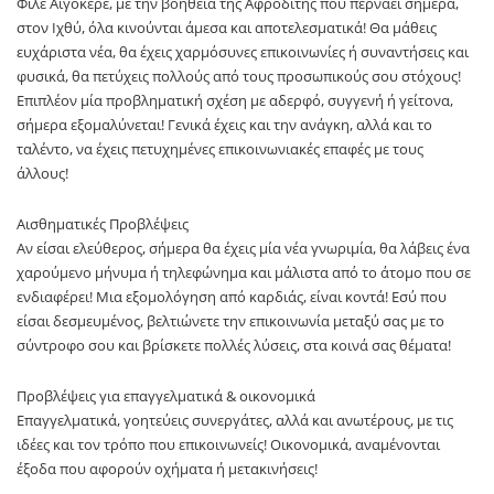
Φίλε Αιγόκερε, με την βοήθεια της Αφροδίτης που περνάει σήμερα,
στον Ιχθύ, όλα κινούνται άμεσα και αποτελεσματικά! Θα μάθεις
ευχάριστα νέα, θα έχεις χαρμόσυνες επικοινωνίες ή συναντήσεις και
φυσικά, θα πετύχεις πολλούς από τους προσωπικούς σου στόχους!
Επιπλέον μία προβληματική σχέση με αδερφό, συγγενή ή γείτονα,
σήμερα εξομαλύνεται! Γενικά έχεις και την ανάγκη, αλλά και το
ταλέντο, να έχεις πετυχημένες επικοινωνιακές επαφές με τους
άλλους!
Αισθηματικές Προβλέψεις
Αν είσαι ελεύθερος, σήμερα θα έχεις μία νέα γνωριμία, θα λάβεις ένα
χαρούμενο μήνυμα ή τηλεφώνημα και μάλιστα από το άτομο που σε
ενδιαφέρει! Μια εξομολόγηση από καρδιάς, είναι κοντά! Εσύ που
είσαι δεσμευμένος, βελτιώνετε την επικοινωνία μεταξύ σας με το
σύντροφο σου και βρίσκετε πολλές λύσεις, στα κοινά σας θέματα!
Προβλέψεις για επαγγελματικά & οικονομικά
Επαγγελματικά, γοητεύεις συνεργάτες, αλλά και ανωτέρους, με τις
ιδέες και τον τρόπο που επικοινωνείς! Οικονομικά, αναμένονται
έξοδα που αφορούν οχήματα ή μετακινήσεις!