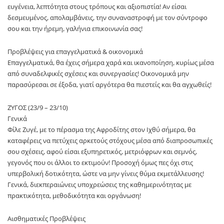
ευγένεια, λεπτότητα στους τρόπους και αξιοπιστία! Αν είσαι
δεσμευμένος, απολαμβάνεις, την συναναστροφή με τον σύντροφο
σου και την ήρεμη, γαλήνια επικοινωνία σας!
Προβλέψεις για επαγγελματικά & οικονομικά
Επαγγελματικά, θα έχεις σήμερα χαρά και ικανοποίηση, κυρίως μέσα
από συναδελφικές σχέσεις και συνεργασίες! Οικονομικά μην
παρασύρεσαι σε έξοδα, γιατί αργότερα θα πιεστείς και θα αγχωθείς!
ΖΥΓΟΣ (23/9 – 23/10)
Γενικά
Φίλε Ζυγέ, με το πέρασμα της Αφροδίτης στον Ιχθύ σήμερα, θα
καταφέρεις να πετύχεις αρκετούς στόχους μέσα από διαπροσωπικές
σου σχέσεις, αφού είσαι εξυπηρετικός, μετριόφρων και σεμνός,
γεγονός που οι άλλοι το εκτιμούν! Προσοχή όμως πες όχι στις
υπερβολική δοτικότητα, ώστε να μην γίνεις θύμα εκμετάλλευσης!
Γενικά, διεκπεραιώνεις υποχρεώσεις της καθημερινότητας με
πρακτικότητα, μεθοδικότητα και οργάνωση!
Αισθηματικές Προβλέψεις