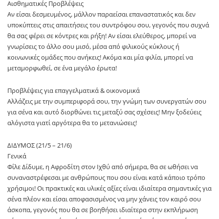
Αισθηματικές Προβλέψεις
Αν είσαι δεσμευμένος, μάλλον παραείσαι επαναστατικός και δεν
υποκύπτεις στις απαιτήσεις του συντρόφου σου, γεγονός που συχνά
θα σας φέρει σε κόντρες και ρήξη! Αν είσαι ελεύθερος, μπορεί να
γνωρίσεις το άλλο σου μισό, μέσα από φιλικούς κύκλους ή
κοινωνικές ομάδες που ανήκεις! Ακόμα και μία φιλία, μπορεί να
μεταμορφωθεί, σε ένα μεγάλο έρωτα!
Προβλέψεις για επαγγελματικά & οικονομικά
Αλλάζεις με την συμπεριφορά σου, την γνώμη των συνεργατών σου
για σένα και αυτό διορθώνει τις μεταξύ σας σχέσεις! Μην ξοδεύεις
αλόγιστα γιατί αργότερα θα το μετανιώσεις!
ΔΙΔΥΜΟΣ (21/5 – 21/6)
Γενικά
Φίλε Δίδυμε, η Αφροδίτη στον Ιχθύ από σήμερα, θα σε ωθήσει να
συναναστρέφεσαι με ανθρώπους που σου είναι κατά κάποιο τρόπο
χρήσιμοι! Οι πρακτικές και υλικές αξίες είναι ιδιαίτερα σημαντικές για
σένα πλέον και είσαι αποφασισμένος να μην χάνεις τον καιρό σου
άσκοπα, γεγονός που θα σε βοηθήσει ιδιαίτερα στην εκπλήρωση