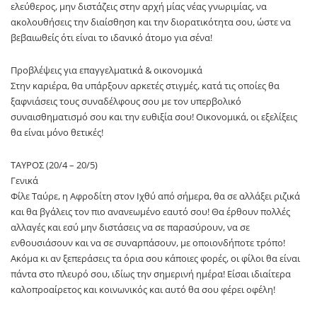
ελεύθερος, μην διστάζεις στην αρχή μίας νέας γνωριμίας, να
ακολουθήσεις την διαίσθηση και την διορατικότητα σου, ώστε να
βεβαιωθείς ότι είναι το ιδανικό άτομο για σένα!
Προβλέψεις για επαγγελματικά & οικονομικά
Στην καριέρα, θα υπάρξουν αρκετές στιγμές, κατά τις οποίες θα
ξαφνιάσεις τους συναδέλφους σου με τον υπερβολικό
συναισθηματισμό σου και την ευθιξία σου! Οικονομικά, οι εξελίξεις
θα είναι μόνο θετικές!
ΤΑΥΡΟΣ (20/4 – 20/5)
Γενικά
Φίλε Ταύρε, η Αφροδίτη στον Ιχθύ από σήμερα, θα σε αλλάξει ριζικά
και θα βγάλεις τον πιο ανανεωμένο εαυτό σου! Θα έρθουν πολλές
αλλαγές και εσύ μην διστάσεις να σε παρασύρουν, να σε
ενθουσιάσουν και να σε συναρπάσουν, με οποιονδήποτε τρόπο!
Ακόμα κι αν ξεπεράσεις τα όρια σου κάποιες φορές, οι φίλοι θα είναι
πάντα στο πλευρό σου, ιδίως την σημερινή ημέρα! Είσαι ιδιαίτερα
καλοπροαίρετος και κοινωνικός και αυτό θα σου φέρει οφέλη!