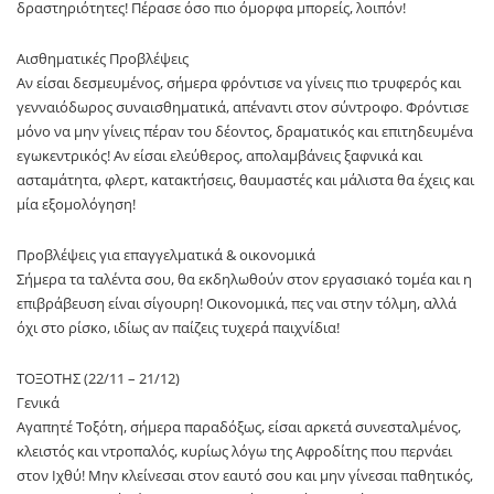
δραστηριότητες! Πέρασε όσο πιο όμορφα μπορείς, λοιπόν!
Αισθηματικές Προβλέψεις
Αν είσαι δεσμευμένος, σήμερα φρόντισε να γίνεις πιο τρυφερός και
γενναιόδωρος συναισθηματικά, απέναντι στον σύντροφο. Φρόντισε
μόνο να μην γίνεις πέραν του δέοντος, δραματικός και επιτηδευμένα
εγωκεντρικός! Αν είσαι ελεύθερος, απολαμβάνεις ξαφνικά και
ασταμάτητα, φλερτ, κατακτήσεις, θαυμαστές και μάλιστα θα έχεις και
μία εξομολόγηση!
Προβλέψεις για επαγγελματικά & οικονομικά
Σήμερα τα ταλέντα σου, θα εκδηλωθούν στον εργασιακό τομέα και η
επιβράβευση είναι σίγουρη! Οικονομικά, πες ναι στην τόλμη, αλλά
όχι στο ρίσκο, ιδίως αν παίζεις τυχερά παιχνίδια!
ΤΟΞΟΤΗΣ (22/11 – 21/12)
Γενικά
Αγαπητέ Τοξότη, σήμερα παραδόξως, είσαι αρκετά συνεσταλμένος,
κλειστός και ντροπαλός, κυρίως λόγω της Αφροδίτης που περνάει
στον Ιχθύ! Μην κλείνεσαι στον εαυτό σου και μην γίνεσαι παθητικός,