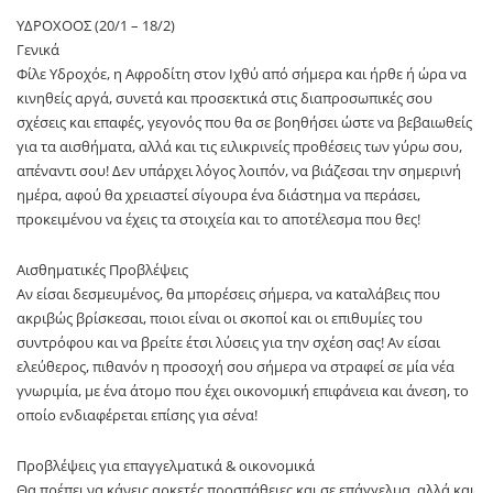
ΥΔΡΟΧΟΟΣ (20/1 – 18/2)
Γενικά
Φίλε Υδροχόε, η Αφροδίτη στον Ιχθύ από σήμερα και ήρθε ή ώρα να
κινηθείς αργά, συνετά και προσεκτικά στις διαπροσωπικές σου
σχέσεις και επαφές, γεγονός που θα σε βοηθήσει ώστε να βεβαιωθείς
για τα αισθήματα, αλλά και τις ειλικρινείς προθέσεις των γύρω σου,
απέναντι σου! Δεν υπάρχει λόγος λοιπόν, να βιάζεσαι την σημερινή
ημέρα, αφού θα χρειαστεί σίγουρα ένα διάστημα να περάσει,
προκειμένου να έχεις τα στοιχεία και το αποτέλεσμα που θες!
Αισθηματικές Προβλέψεις
Αν είσαι δεσμευμένος, θα μπορέσεις σήμερα, να καταλάβεις που
ακριβώς βρίσκεσαι, ποιοι είναι οι σκοποί και οι επιθυμίες του
συντρόφου και να βρείτε έτσι λύσεις για την σχέση σας! Αν είσαι
ελεύθερος, πιθανόν η προσοχή σου σήμερα να στραφεί σε μία νέα
γνωριμία, με ένα άτομο που έχει οικονομική επιφάνεια και άνεση, το
οποίο ενδιαφέρεται επίσης για σένα!
Προβλέψεις για επαγγελματικά & οικονομικά
Θα πρέπει να κάνεις αρκετές προσπάθειες και σε επάγγελμα, αλλά και