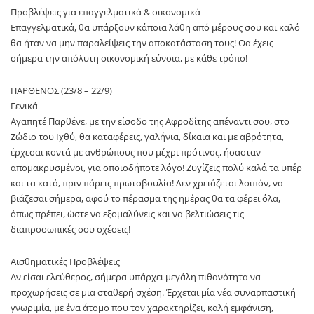
Προβλέψεις για επαγγελματικά & οικονομικά
Επαγγελματικά, θα υπάρξουν κάποια λάθη από μέρους σου και καλό
θα ήταν να μην παραλείψεις την αποκατάσταση τους! Θα έχεις
σήμερα την απόλυτη οικονομική εύνοια, με κάθε τρόπο!
ΠΑΡΘΕΝΟΣ (23/8 – 22/9)
Γενικά
Αγαπητέ Παρθένε, με την είσοδο της Αφροδίτης απέναντι σου, στο
Ζώδιο του Ιχθύ, θα καταφέρεις, γαλήνια, δίκαια και με αβρότητα,
έρχεσαι κοντά με ανθρώπους που μέχρι πρότινος, ήσασταν
απομακρυσμένοι, για οποιοδήποτε λόγο! Ζυγίζεις πολύ καλά τα υπέρ
και τα κατά, πριν πάρεις πρωτοβουλία! Δεν χρειάζεται λοιπόν, να
βιάζεσαι σήμερα, αφού το πέρασμα της ημέρας θα τα φέρει όλα,
όπως πρέπει, ώστε να εξομαλύνεις και να βελτιώσεις τις
διαπροσωπικές σου σχέσεις!
Αισθηματικές Προβλέψεις
Αν είσαι ελεύθερος, σήμερα υπάρχει μεγάλη πιθανότητα να
προχωρήσεις σε μια σταθερή σχέση. Έρχεται μία νέα συναρπαστική
γνωριμία, με ένα άτομο που τον χαρακτηρίζει, καλή εμφάνιση,