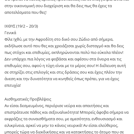
στην οικονομική σου διαχείριση και θα δεις πως θα έχεις τα
αποτελέσματα που θες!
ΙΧΘΥΣ (19/2 – 20/3)
Γενικά
Φίλε Ιχθύ, με την Αφροδίτη στο δικό σου Ζώδιο από σήμερα,
εκδήλωσε αυτό που θες και χρειάζεσαι χωρίς δισταγμό και θα δεις
πως στόχοι και επιθυμίες, εκπληρώνονται πολύ πιο εύκολα πλέον!
Δεν υπάρχει πια λόγος να φοβάσαι και αφέσου στα όνειρα και τις
επιθυμίες σου, αφού η τύχη είναι με το μέρος σου! Η διέλευση αυτή
σε στηρίζει στις επιλογές και στις δράσεις σου και έχεις πλέον την
άνεση και την δυνατότητα να κινηθείς όπως πρέπει, για να έχεις
επιτυχία!
Αισθηματικές Προβλέψεις
Αν είσαι δεσμευμένος, περιόρισε νεύρα και απαιτήσεις και
επιστράτευσε πάθος και σεξουαλικότητα! Μπορείς άφοβα σήμερα να
εκφράζεις τα συναισθήματα σου, με αμεσότητα, ενθουσιασμό και
ειλικρίνεια, αρκεί να μην το κάνεις νευρικά! Αν είσαι ελεύθερος,
μπορείς τώρα να διεκδικήσεις και να κατακτήσεις το άτομο που σε