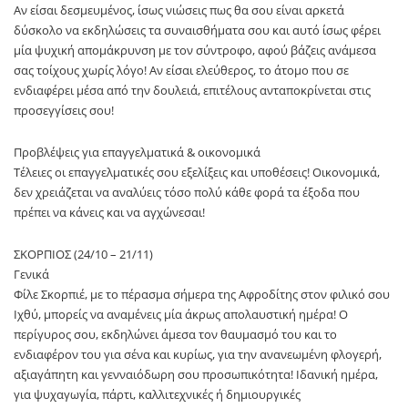
Αν είσαι δεσμευμένος, ίσως νιώσεις πως θα σου είναι αρκετά
δύσκολο να εκδηλώσεις τα συναισθήματα σου και αυτό ίσως φέρει
μία ψυχική απομάκρυνση με τον σύντροφο, αφού βάζεις ανάμεσα
σας τοίχους χωρίς λόγο! Αν είσαι ελεύθερος, το άτομο που σε
ενδιαφέρει μέσα από την δουλειά, επιτέλους ανταποκρίνεται στις
προσεγγίσεις σου!
Προβλέψεις για επαγγελματικά & οικονομικά
Τέλειες οι επαγγελματικές σου εξελίξεις και υποθέσεις! Οικονομικά,
δεν χρειάζεται να αναλύεις τόσο πολύ κάθε φορά τα έξοδα που
πρέπει να κάνεις και να αγχώνεσαι!
ΣΚΟΡΠΙΟΣ (24/10 – 21/11)
Γενικά
Φίλε Σκορπιέ, με το πέρασμα σήμερα της Αφροδίτης στον φιλικό σου
Ιχθύ, μπορείς να αναμένεις μία άκρως απολαυστική ημέρα! Ο
περίγυρος σου, εκδηλώνει άμεσα τον θαυμασμό του και το
ενδιαφέρον του για σένα και κυρίως, για την ανανεωμένη φλογερή,
αξιαγάπητη και γενναιόδωρη σου προσωπικότητα! Ιδανική ημέρα,
για ψυχαγωγία, πάρτι, καλλιτεχνικές ή δημιουργικές