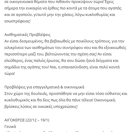
σε οικογενειακά θέματα που πιθανόν προκύψουν τώρα! Έχεις
σήμερα την ευκαιρία να έρθεις πιο κοντά με τα άτομα που αγαπάς
και σε αγαπούν, γι’αυτό μην την χάσεις, λόγω κυκλοθυμίας και
εσωστρέφειας!
Αισθηματικές Προβλέψεις
Αν είσαι δεσμευμένος, θα βεβαιωθείς με ποικίλους τρόπους, για την
ειλικρίνεια των αισθημάτων του συντρόφου σου και θα εξοικειωθείς
περισσότερο μαζί του, βελτιώνοντας την σχέση σας! Αν είσαι
ελεύθερος, ένας παλιός έρωτας, θα σου δώσει ξανά δείγματα και
σημάδια της αγάπης του! Ναι, η επανασύνδεση, είναι πολύ κοντά
τώρα!
Προβλέψεις για επαγγελματικά & οικονομικά
Στον χώρο της δουλειάς, προσπάθησε να μην είσαι τόσο εύθικτος και
κυκλοθυμικός και θα δεις πως όλα θα πάνε τέλεια! Οικονομικά,
βρίσκεις λύσεις σε οικιακές υποχρεώσεις!
ΑΙΓΟΚΕΡΩΣ (22/12 – 19/1)
Γενικά