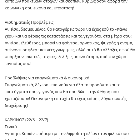
κάποιων πρακτικών στόχων και σκοπών, κυρίως όσον αφορά την
κοινωνική σου εικόνα και υπόσταση!
Αισθηματικές Προβλέψεις
Αν είσαι δεσμευμένος, θα καταφέρεις τώρα να έχεις εσύ το «πάνω
χέρι» και να φέρεις τις καταστάσεις και τα γεγονότα, στα μέτρα σου!
Αν είσαι ελεύθερος, μπορεί να φαίνεσαι αρνητικός, ψυχρός ή σνομπ,
απέναντι σε φλερτ και νέες γνωριμίες, αλλά αυτό θα αλλάξει, αφού θα
υπάρξουν ερωτικές ταχείες εξελίξεις με ένα άτομο, από τον χώρο
εργασίας σου!
Προβλέψεις για επαγγελματικά & οικονομικά
Επαγγελματικά, δέχεσαι επαινούν για όλα τα προσόντα και τα
επιτεύγματα σου, γεγονός που θα σου δώσει την ώθηση που
χρειαζόσουν! Οικονομική επιτυχία θα έχεις επίσης, λόγω σωστής
διαχείρισης!
ΚΑΡΚΙΝΟΣ (22/6 – 22/7)
Γενικά
Αγαπητέ Καρκίνε, σήμερα με την Αφροδίτη πλέον στον φιλικό σου