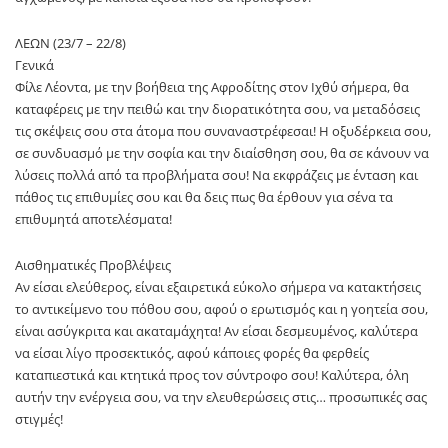
ΛΕΩΝ (23/7 – 22/8)
Γενικά
Φίλε Λέοντα, με την βοήθεια της Αφροδίτης στον Ιχθύ σήμερα, θα
καταφέρεις με την πειθώ και την διορατικότητα σου, να μεταδόσεις
τις σκέψεις σου στα άτομα που συναναστρέφεσαι! Η οξυδέρκεια σου,
σε συνδυασμό με την σοφία και την διαίσθηση σου, θα σε κάνουν να
λύσεις πολλά από τα προβλήματα σου! Να εκφράζεις με ένταση και
πάθος τις επιθυμίες σου και θα δεις πως θα έρθουν για σένα τα
επιθυμητά αποτελέσματα!
Αισθηματικές Προβλέψεις
Αν είσαι ελεύθερος, είναι εξαιρετικά εύκολο σήμερα να κατακτήσεις
το αντικείμενο του πόθου σου, αφού ο ερωτισμός και η γοητεία σου,
είναι ασύγκριτα και ακαταμάχητα! Αν είσαι δεσμευμένος, καλύτερα
να είσαι λίγο προσεκτικός, αφού κάποιες φορές θα φερθείς
καταπιεστικά και κτητικά προς τον σύντροφο σου! Καλύτερα, όλη
αυτήν την ενέργεια σου, να την ελευθερώσεις στις… προσωπικές σας
στιγμές!