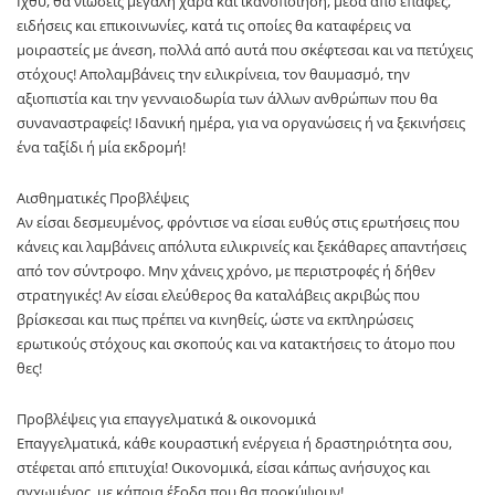
Ιχθύ, θα νιώσεις μεγάλη χαρά και ικανοποίηση, μέσα από επαφές,
ειδήσεις και επικοινωνίες, κατά τις οποίες θα καταφέρεις να
μοιραστείς με άνεση, πολλά από αυτά που σκέφτεσαι και να πετύχεις
στόχους! Απολαμβάνεις την ειλικρίνεια, τον θαυμασμό, την
αξιοπιστία και την γενναιοδωρία των άλλων ανθρώπων που θα
συναναστραφείς! Ιδανική ημέρα, για να οργανώσεις ή να ξεκινήσεις
ένα ταξίδι ή μία εκδρομή!
Αισθηματικές Προβλέψεις
Αν είσαι δεσμευμένος, φρόντισε να είσαι ευθύς στις ερωτήσεις που
κάνεις και λαμβάνεις απόλυτα ειλικρινείς και ξεκάθαρες απαντήσεις
από τον σύντροφο. Μην χάνεις χρόνο, με περιστροφές ή δήθεν
στρατηγικές! Αν είσαι ελεύθερος θα καταλάβεις ακριβώς που
βρίσκεσαι και πως πρέπει να κινηθείς, ώστε να εκπληρώσεις
ερωτικούς στόχους και σκοπούς και να κατακτήσεις το άτομο που
θες!
Προβλέψεις για επαγγελματικά & οικονομικά
Επαγγελματικά, κάθε κουραστική ενέργεια ή δραστηριότητα σου,
στέφεται από επιτυχία! Οικονομικά, είσαι κάπως ανήσυχος και
αγχωμένος, με κάποια έξοδα που θα προκύψουν!