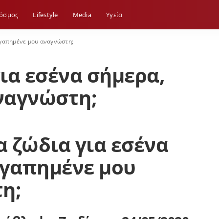
όσμος
Lifestyle
Media
Yγεία
 αγαπημένε μου αναγνώστη;
για εσένα σήμερα,
ναγνώστη;