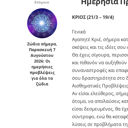
Ημερήσια Π
Επόμενο
Κρήτη
Πελοπόννησος
Κυκλάδες
ΚΡΙΟΣ (21/3 – 19/4)
Πελοπόννησος
Γενικά
Αγαπητέ Κριέ, σήμερα κατ
Ζώδια σήμερα,
σκέψεις και τις ιδέες σο
Παρασκευή 7
Θα έχεις σίγουρα, περισ
Αυγούστου
2026: Οι
και πιθανόν να αυξηθούν 
ημερήσιες
συναναστροφές και επαφές
προβλέψεις
σου δραστηριότητα στο δι
για όλα τα
ζώδια
Αισθηματικές Προβλέψει
Αν είσαι ελεύθερος, σήμε
άτομα, να απολαύσεις κατ
είσαι δεσμευμένος, θα έχ
σύντροφο, ενώ θα καταφέ
λύσεις σε προβλήματα τη