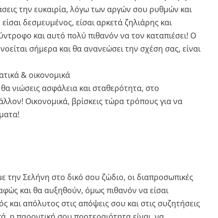
άσεις την ευκαιρία, λόγω των αργών σου ρυθμών και
 είσαι δεσμευμένος, είσαι αρκετά ζηλιάρης και
ύντροφο και αυτό πολύ πιθανόν να τον καταπιέσει! Ο
οείται σήμερα και θα ανανεώσει την σχέση σας, είναι
ατικά & οικονομικά
 θα νιώσεις ασφάλεια και σταθερότητα, στο
λλον! Οικονομικά, βρίσκεις τώρα τρόπους για να
ματα!
ε την Σελήνη στο δικό σου ζώδιο, οι διαπροσωπικές
αφώς και θα αυξηθούν, όμως πιθανόν να είσαι
ς και απόλυτος στις απόψεις σου και στις συζητήσεις
κά, η παροντική σου προτεραιότητα είναι, να