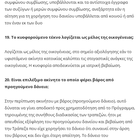
συμφώνου συμβίωσης, υποβάλλονται και τα αντίστοιχα έγγραφα
των συζύγων ή μερών συμφώνου συμβίωσης, ανεξάρτητα εάν η
αίτηση για τη χορήγηση του δανείου υποβάλλεται από κοινού ή από
τον έναν εκ των δυο
19. Το κυοφορούμενο τέκνο λογίζεται ως μέλος της οικογένειας;
Λογίζεται ως μέλος της οικογένειας, στο σημείο αξιολόγησης εάν το
υφιστάμενο ακίνητο κατοικίας καλύπτει τις στεγαστικές ανάγκες της
οικογένειας. Η κυοφορία αποδεικνύεται με ιατρική βεβαίωση.
20. Είναι επιλέξιμο ακίνητο το οποίο φέρει βάρος από
προηγούμενο δάνειο;
Στην περίπτωση ακινήτου με βάρος (προηγούμενο δάνειο), αυτό
δύναται να γίνει αποδεκτό προς χρηματοδότηση από το Πρόγραμμα,
τηρουμένης της συνήθους διαδικασίας των τραπεζών, ήτοι με
απευθείας εξόφληση του προηγούμενου δανείου και βεβαίωση από
την Τράπεζα που είχε χορηγήσει το δάνειο ότι συναινεί στην άρση
του βάρους και δεν έχει έτερη απαίτηση. Το δάνειο του