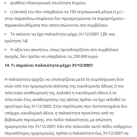
Διαθέτει Ηλεκτρονική ταυτότητα Κτιρίου
η έκτασή του δεν υπερβαίνει τα 150 τετραγωνικά μέτρα (τ.μ.) –
στην παραπάνω επιφάνεια δεν προσμετρώνται τα παραρτήματα –
παρακολουθήματα που αποτυπώνονται στο συμβόλαιο
Το ακίνητο να έχει παλαιότητα μέχρι 31/12/2007. [ βλ. και
ερώτηση 14]
Η αξία του ακινήτου, όπως προσδιορίζεται στο συμβόλαιο
αγοράς, δεν πρέπει να υπερβαίνει τις 250.000 ευρώ
14. Τι σημαίνει παλαιότητα μέχρι 31/12/2007;
Η παλαιότητα αρχίζει να υπολογίζεται μετά τη συμπλήρωση δύο
ετών από την ημερομηνία έκδοσης της οικοδομικής άδειας ή την
τελευταία αναθεώρησή της. Δηλαδή η οικοδομική άδεια ή το
τελευταίο έτος αναθεώρησης της αδείας πρέπει να έχει εκδοθεί το
αργότερο έως 31/12/2005. Στην περίπτωση που πιστοποιημένα δεν
υπάρχει οικοδομική άδεια, η παλαιότητα προκύπτει από τη
βεβαίωση περαίωσης, στο πεδίο παλαιότητας, με απώτατη
ημερομηνία την 31/12/2007. Εάν στο τελευταίο αυτό πεδίο υπάρχουν
περισσότερες ημερομηνίες, πρέπει η παλαιότητα έως 31/12/2007 να