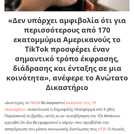
«Δεν υπάρχει αμφιβολία ότι για
περισσότερους από 170
εκατομμύρια Αμερικανούς το
TikTok προσφέρει έναν
σημαντικό τρόπο έκφρασης,
διάδρασης και ένταξης σε μια
κοινότητα», ανέφερε το Ανώτατο
Δικαστήριο
«Δυστυχώς το
TikTok
θα αναγκαστεί
να κλείσει στις 19
Ιανουαρίου»,
ανακοίνωσε η δημοφιλής πλατφόρμα στο Χ χθες
Παρασκευή το βράδυ, εκτός κι αν
«η κυβέρνηση του Τζο Μπάιντεν
εγγυηθεί ότι δεν θα εφαρμοστεί ο νόμος»
που προβλέπει την
απαγόρευση του μέσου κοινωνικής δικτύωσης στις
ΗΠΑ.
Ο Λευκός