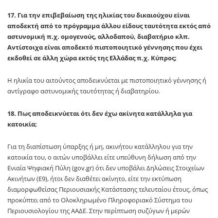
17. Για την επιβεβαίωση της ηλικίας του δικαιούχου είναι
αποδεκτή από το πρόγραμμα άλλου είδους ταυτότητα εκτός από
αστυνομική π.χ. ομογενούς, αλλοδαπού, διαβατήριο κλπ.
Αντίστοιχα είναι αποδεκτό πιστοποιητικό γέννησης που έχει
εκδοθεί σε άλλη χώρα εκτός της Ελλάδας π.χ. Κύπρος;
Η ηλικία του αιτούντος αποδεικνύεται με πιστοποιητικό γέννησης ή
αντίγραφο αστυνομικής ταυτότητας ή διαβατηρίου.
18. Πως αποδεικνύεται ότι δεν έχω ακίνητα κατάλληλα για
κατοικία;
Για τη διαπίστωση ύπαρξης ή μη, ακινήτου κατάλληλου για την
κατοικία του, ο αιτών υποβάλλει είτε υπεύθυνη δήλωση από την
Ενιαία Ψηφιακή Πύλη (gov.gr) ότι δεν υποβάλει Δηλώσεις Στοιχείων
Ακινήτων (Ε9), ήτοι δεν διαθέτει ακίνητο, είτε την εκτύπωση
διαμορφωθείσας Περιουσιακής Κατάστασης τελευταίου έτους, όπως
προκύπτει από το Ολοκληρωμένο Πληροφοριακό Σύστημα του
Περιουσιολογίου της ΑΑΔΕ. Στην περίπτωση συζύγων ή μερών