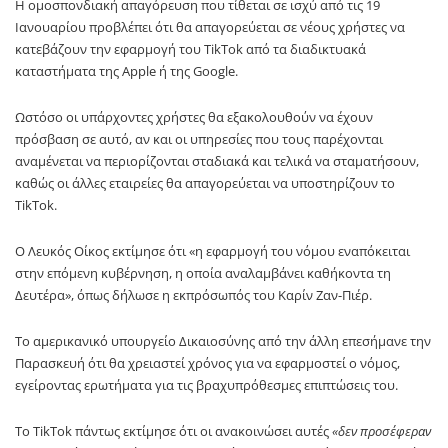
Η ομοσπονδιακή απαγόρευση που τίθεται σε ισχύ από τις 19
Ιανουαρίου προβλέπει ότι θα απαγορεύεται σε νέους χρήστες να
κατεβάζουν την εφαρμογή του TikTok από τα διαδικτυακά
καταστήματα της Apple ή της Google.
Ωστόσο οι υπάρχοντες χρήστες θα εξακολουθούν να έχουν
πρόσβαση σε αυτό, αν και οι υπηρεσίες που τους παρέχονται
αναμένεται να περιορίζονται σταδιακά και τελικά να σταματήσουν,
καθώς οι άλλες εταιρείες θα απαγορεύεται να υποστηρίζουν το
TikTok.
Ο Λευκός Οίκος εκτίμησε ότι «η εφαρμογή του νόμου εναπόκειται
στην επόμενη κυβέρνηση, η οποία αναλαμβάνει καθήκοντα τη
Δευτέρα», όπως δήλωσε η εκπρόσωπός του Καρίν Ζαν-Πιέρ.
Το αμερικανικό υπουργείο Δικαιοσύνης από την άλλη επεσήμανε την
Παρασκευή ότι θα χρειαστεί χρόνος για να εφαρμοστεί ο νόμος,
εγείροντας ερωτήματα για τις βραχυπρόθεσμες επιπτώσεις του.
Το TikTok πάντως εκτίμησε ότι οι ανακοινώσει αυτές
«δεν προσέφεραν