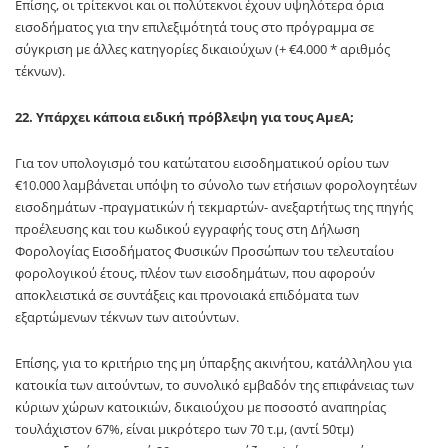
Επίσης, οι τρίτεκνοι και οι πολύτεκνοι έχουν υψηλότερα όρια
εισοδήματος για την επιλεξιμότητά τους στο πρόγραμμα σε
σύγκριση με άλλες κατηγορίες δικαιούχων (+ €4.000 * αριθμός
τέκνων).
22. Υπάρχει κάποια ειδική πρόβλεψη για τους ΑμεΑ;
Για τον υπολογισμό του κατώτατου εισοδηματικού ορίου των
€10.000 λαμβάνεται υπόψη το σύνολο των ετήσιων φορολογητέων
εισοδημάτων -πραγματικών ή τεκμαρτών- ανεξαρτήτως της πηγής
προέλευσης και του κωδικού εγγραφής τους στη Δήλωση
Φορολογίας Εισοδήματος Φυσικών Προσώπων του τελευταίου
φορολογικού έτους, πλέον των εισοδημάτων, που αφορούν
αποκλειστικά σε συντάξεις και προνοιακά επιδόματα των
εξαρτώμενων τέκνων των αιτούντων.
Επίσης, για το κριτήριο της μη ύπαρξης ακινήτου, κατάλληλου για
κατοικία των αιτούντων, το συνολικό εμβαδόν της επιφάνειας των
κύριων χώρων κατοικιών, δικαιούχου με ποσοστό αναπηρίας
τουλάχιστον 67%, είναι μικρότερο των 70 τ.μ, (αντί 50τμ)