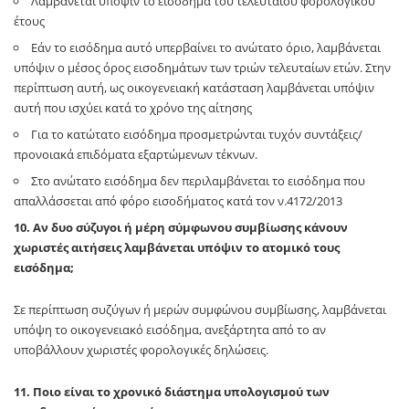
Λαμβάνεται υπόψιν το εισόδημα του τελευταίου φορολογικού
έτους
Εάν το εισόδημα αυτό υπερβαίνει το ανώτατο όριο, λαμβάνεται
υπόψιν ο μέσος όρος εισοδημάτων των τριών τελευταίων ετών. Στην
περίπτωση αυτή, ως οικογενειακή κατάσταση λαμβάνεται υπόψιν
αυτή που ισχύει κατά το χρόνο της αίτησης
Για το κατώτατο εισόδημα προσμετρώνται τυχόν συντάξεις/
προνοιακά επιδόματα εξαρτώμενων τέκνων.
Στο ανώτατο εισόδημα δεν περιλαμβάνεται το εισόδημα που
απαλλάσσεται από φόρο εισοδήματος κατά τον ν.4172/2013
10. Αν δυο σύζυγοι ή μέρη σύμφωνου συμβίωσης κάνουν
χωριστές αιτήσεις λαμβάνεται υπόψιν το ατομικό τους
εισόδημα;
Σε περίπτωση συζύγων ή μερών συμφώνου συμβίωσης, λαμβάνεται
υπόψη το οικογενειακό εισόδημα, ανεξάρτητα από το αν
υποβάλλουν χωριστές φορολογικές δηλώσεις.
11. Ποιο είναι το χρονικό διάστημα υπολογισμού των