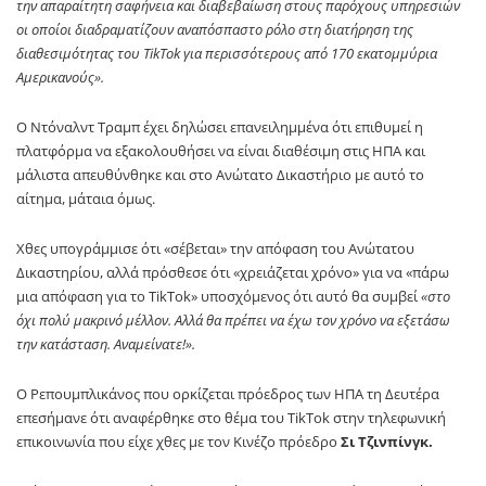
την απαραίτητη σαφήνεια και διαβεβαίωση στους παρόχους υπηρεσιών
οι οποίοι διαδραματίζουν αναπόσπαστο ρόλο στη διατήρηση της
διαθεσιμότητας του TikTok για περισσότερους από 170 εκατομμύρια
Αμερικανούς».
Ο Ντόναλντ Τραμπ έχει δηλώσει επανειλημμένα ότι επιθυμεί η
πλατφόρμα να εξακολουθήσει να είναι διαθέσιμη στις ΗΠΑ και
μάλιστα απευθύνθηκε και στο Ανώτατο Δικαστήριο με αυτό το
αίτημα, μάταια όμως.
Χθες υπογράμμισε ότι «σέβεται» την απόφαση του Ανώτατου
Δικαστηρίου, αλλά πρόσθεσε ότι «χρειάζεται χρόνο» για να «πάρω
μια απόφαση για το TikTok» υποσχόμενος ότι αυτό θα συμβεί
«στο
όχι πολύ μακρινό μέλλον. Αλλά θα πρέπει να έχω τον χρόνο να εξετάσω
την κατάσταση. Αναμείνατε!».
Ο Ρεπουμπλικάνος που ορκίζεται πρόεδρος των ΗΠΑ τη Δευτέρα
επεσήμανε ότι αναφέρθηκε στο θέμα του TikTok στην τηλεφωνική
επικοινωνία που είχε χθες με τον Κινέζο πρόεδρο
Σι Τζινπίνγκ.