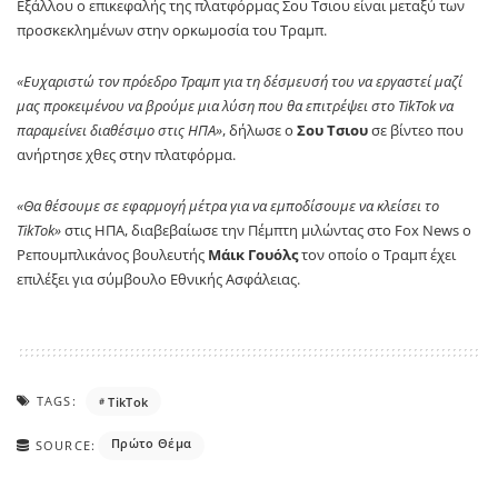
Εξάλλου ο επικεφαλής της πλατφόρμας Σου Τσιου είναι μεταξύ των
προσκεκλημένων στην ορκωμοσία του Τραμπ.
«Ευχαριστώ τον πρόεδρο Τραμπ για τη δέσμευσή του να εργαστεί μαζί
μας προκειμένου να βρούμε μια λύση που θα επιτρέψει στο TikTok να
παραμείνει διαθέσιμο στις ΗΠΑ»
, δήλωσε ο
Σου Τσιου
σε βίντεο που
ανήρτησε χθες στην πλατφόρμα.
«Θα θέσουμε σε εφαρμογή μέτρα για να εμποδίσουμε να κλείσει το
TikTok»
στις ΗΠΑ, διαβεβαίωσε την Πέμπτη μιλώντας στο Fox News ο
Ρεπουμπλικάνος βουλευτής
Μάικ Γουόλς
τον οποίο ο Τραμπ έχει
επιλέξει για σύμβουλο Εθνικής Ασφάλειας.
TAGS:
TikTok
Πρώτο Θέμα
SOURCE: