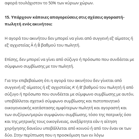
αφορά τουλάχιστον το 50% των κύριων χώρων.
15. Υπάρχουν κάποιες απαγορεύσεις στις σχέσεις αγοραστή-
πωλητή ενός ακινήτου;
Η αγορά του ακινήτου δεν μπορεί να γίνει από συγγενή εξ’ αίματος ή
εξ’ αγχιστείας Α΄ ή Β΄ βαθμού του πωλητή.
Επίσης, δεν μπορεί να γίνει από σύζυγο ή πρόσωπο που συνδέεται με
σύμφωνο συμβίωσης με τον πωλητή.
Για την επιβεβαίωση ότι η αγορά του ακινήτου δεν γίνεται από
συγγενή εξ’ αίματος ή εξ’ αγχιστείας Α’ ή Β’ βαθμού του πωλητή ή από
σύζυγο ή πρόσωπο που συνδέεται με σύμφωνο συμβίωσης με αυτόν,
υποβάλλεται σχετικό σύμφωνο συμβίωσης και πιστοποιητικό
οικογενειακής κατάστασης αμφότερων πωλητή και αγοραστή και
των συζύγων/μερών συμφώνου συμβίωσης, τόσο της πατρικής όσο
και της μητρικής τους οικογένειας, ανεξάρτητα εάν η αίτηση
χορήγησης δανείου υποβάλλεται από κοινού ή από τον έναν εκ των
δύο. Στην περίπτωση που η προσκόμιση των εν λόγω