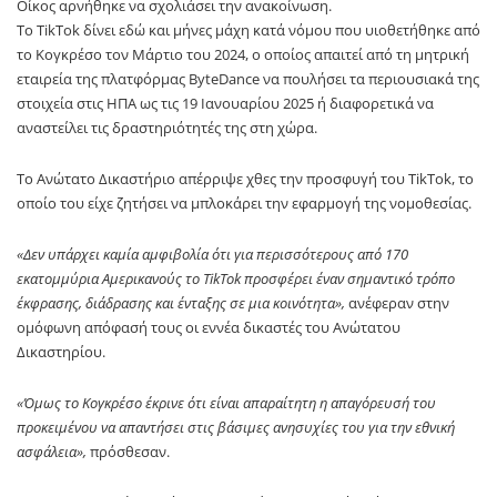
Οίκος αρνήθηκε να σχολιάσει την ανακοίνωση.
Το TikTok δίνει εδώ και μήνες μάχη κατά νόμου που υιοθετήθηκε από
το Κογκρέσο τον Μάρτιο του 2024, ο οποίος απαιτεί από τη μητρική
εταιρεία της πλατφόρμας ByteDance να πουλήσει τα περιουσιακά της
στοιχεία στις ΗΠΑ ως τις 19 Ιανουαρίου 2025 ή διαφορετικά να
αναστείλει τις δραστηριότητές της στη χώρα.
Το Ανώτατο Δικαστήριο απέρριψε χθες την προσφυγή του TikTok, το
οποίο του είχε ζητήσει να μπλοκάρει την εφαρμογή της νομοθεσίας.
«Δεν υπάρχει καμία αμφιβολία ότι για περισσότερους από 170
εκατομμύρια Αμερικανούς το TikTok προσφέρει έναν σημαντικό τρόπο
έκφρασης, διάδρασης και ένταξης σε μια κοινότητα»,
ανέφεραν στην
ομόφωνη απόφασή τους οι εννέα δικαστές του Ανώτατου
Δικαστηρίου.
«Όμως το Κογκρέσο έκρινε ότι είναι απαραίτητη η απαγόρευσή του
προκειμένου να απαντήσει στις βάσιμες ανησυχίες του για την εθνική
ασφάλεια»,
πρόσθεσαν.