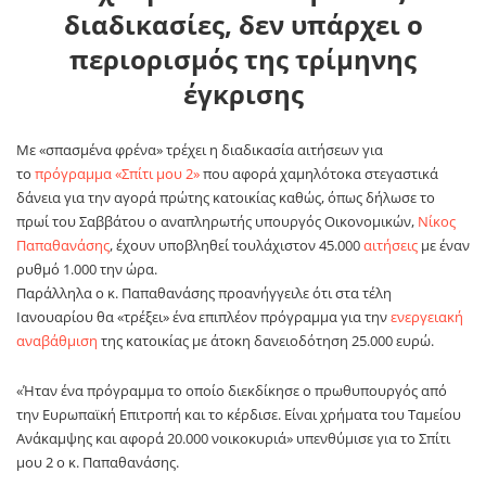
διαδικασίες, δεν υπάρχει ο
περιορισμός της τρίμηνης
έγκρισης
Με «σπασμένα φρένα» τρέχει η διαδικασία αιτήσεων για
το
πρόγραμμα «Σπίτι μου 2»
που αφορά χαμηλότοκα στεγαστικά
δάνεια για την αγορά πρώτης κατοικίας καθώς, όπως δήλωσε το
πρωί του Σαββάτου ο αναπληρωτής υπουργός Οικονομικών,
Νίκος
Παπαθανάσης
, έχουν υποβληθεί τουλάχιστον 45.000
αιτήσεις
με έναν
ρυθμό 1.000 την ώρα.
Παράλληλα ο κ. Παπαθανάσης προανήγγειλε ότι στα τέλη
Ιανουαρίου θα «τρέξει» ένα επιπλέον πρόγραμμα για την
ενεργειακή
αναβάθμιση
της κατοικίας με άτοκη δανειοδότηση 25.000 ευρώ.
«Ήταν ένα πρόγραμμα το οποίο διεκδίκησε ο πρωθυπουργός από
την Ευρωπαϊκή Επιτροπή και το κέρδισε. Είναι χρήματα του Ταμείου
Ανάκαμψης και αφορά 20.000 νοικοκυριά» υπενθύμισε για το Σπίτι
μου 2 ο κ. Παπαθανάσης.