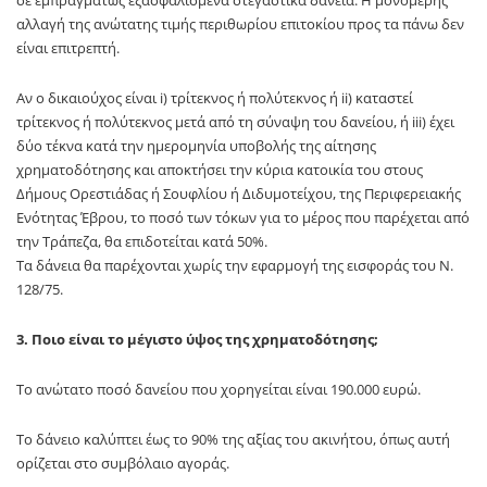
σε εμπραγμάτως εξασφαλισμένα στεγαστικά δάνεια. Η μονομερής
αλλαγή της ανώτατης τιμής περιθωρίου επιτοκίου προς τα πάνω δεν
είναι επιτρεπτή.
Αν ο δικαιούχος είναι i) τρίτεκνος ή πολύτεκνος ή ii) καταστεί
τρίτεκνος ή πολύτεκνος μετά από τη σύναψη του δανείου, ή iii) έχει
δύο τέκνα κατά την ημερομηνία υποβολής της αίτησης
χρηματοδότησης και αποκτήσει την κύρια κατοικία του στους
Δήμους Ορεστιάδας ή Σουφλίου ή Διδυμοτείχου, της Περιφερειακής
Ενότητας Έβρου, το ποσό των τόκων για το μέρος που παρέχεται από
την Τράπεζα, θα επιδοτείται κατά 50%.
Τα δάνεια θα παρέχονται χωρίς την εφαρμογή της εισφοράς του Ν.
128/75.
3. Ποιο είναι το μέγιστο ύψος της χρηματοδότησης;
Το ανώτατο ποσό δανείου που χορηγείται είναι 190.000 ευρώ.
Το δάνειο καλύπτει έως το 90% της αξίας του ακινήτου, όπως αυτή
ορίζεται στο συμβόλαιο αγοράς.