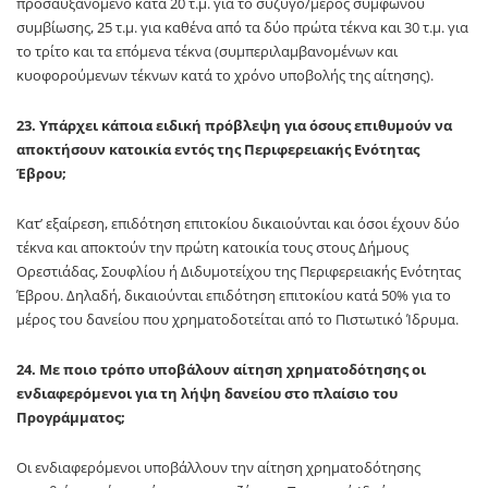
προσαυξανόμενο κατά 20 τ.μ. για το σύζυγο/μέρος συμφώνου
συμβίωσης, 25 τ.μ. για καθένα από τα δύο πρώτα τέκνα και 30 τ.μ. για
το τρίτο και τα επόμενα τέκνα (συμπεριλαμβανομένων και
κυοφορούμενων τέκνων κατά το χρόνο υποβολής της αίτησης).
23. Υπάρχει κάποια ειδική πρόβλεψη για όσους επιθυμούν να
αποκτήσουν κατοικία εντός της Περιφερειακής Ενότητας
Έβρου;
Κατ’ εξαίρεση, επιδότηση επιτοκίου δικαιούνται και όσοι έχουν δύο
τέκνα και αποκτούν την πρώτη κατοικία τους στους Δήμους
Ορεστιάδας, Σουφλίου ή Διδυμοτείχου της Περιφερειακής Ενότητας
Έβρου. Δηλαδή, δικαιούνται επιδότηση επιτοκίου κατά 50% για το
μέρος του δανείου που χρηματοδοτείται από το Πιστωτικό Ίδρυμα.
24. Με ποιο τρόπο υποβάλουν αίτηση χρηματοδότησης οι
ενδιαφερόμενοι για τη λήψη δανείου στο πλαίσιο του
Προγράμματος;
Οι ενδιαφερόμενοι υποβάλλουν την αίτηση χρηματοδότησης