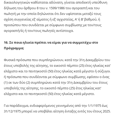
δικαιολογητικών καθίσταται αδύνατη, γίνεται αποδεκτή υπεύθυνη
δήλωση του άρθρου 8 του ν. 1599/1986 του αγοραστή και του
πωλητή με την οποία δηλώνεται ότι δεν υφίσταται μεταξύ τους
σχέση συγγενείας εξ’ αίματος ή εξ’ αγχιστείας, Α’ ή Β’ βαθμού, ή
προσώπου που συνδέεται με σύμφωνο συμβίωσης με τον/τους
αγοραστή/ές ή τον/τους πωλητές αντίστοιχα.
16. Σε ποια ηλικία πρέπει να είμαι για να συμμετέχω στο
Πρόγραμμα;
Φυσικά πρόσωπα που συμπληρώνουν, κατά την 31η Δεκεμβρίου του
έτους υποβολής της αίτησης, το εικοστό πέμπτο (25) έτος ηλικίας κατ’
ελάχιστο και το πεντηκοστό (50) έτος ηλικίας κατά μέγιστο ή σύζυγοι
ή πρόσωπα που συνδέονται με σύμφωνο συμβίωσης, εφόσον ο ένας
(1) εκ των δύο (2) συμπληρώνει κατά την 31η Δεκεμβρίου του έτους
υποβολής της αίτησης, το εικοστό πέμπτο (25) έτος ηλικίας κατ’
ελάχιστο και το πεντηκοστό (50) έτος ηλικίας κατά μέγιστο.
Για παράδειγμα, ενδιαφερόμενος γεννημένος από την 1/1/1975 έως
31/12/1975 μπορεί να υποβάλει αίτηση ένταξης εντός του έτους 2025.