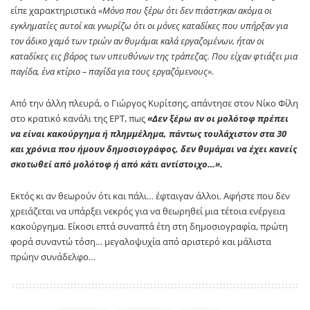
είπε χαρακτηριστικά
«Μόνο που ξέρω ότι δεν πιάστηκαν ακόμα οι
εγκληματίες αυτοί και γνωρίζω ότι οι μόνες καταδίκες που υπήρξαν για
τον άδικο χαμό των τριών αν θυμάμαι καλά εργαζομένων, ήταν οι
καταδίκες εις βάρος των υπευθύνων της τράπεζας. Που είχαν φτιάξει μια
παγίδα, ένα κτίριο – παγίδα για τους εργαζόμενους».
Από την άλλη πλευρά, ο Γιώργος Κυρίτσης, απάντησε στον Νίκο Φίλη
στο κρατικό κανάλι της ΕΡΤ, πως
«Δεν ξέρω αν οι μολότοφ πρέπει
να είναι κακούργημα ή πλημμέλημα, πάντως τουλάχιστον στα 30
και χρόνια που ήμουν δημοσιογράφος, δεν θυμάμαι να έχει κανείς
σκοτωθεί από μολότοφ ή από κάτι αντίστοιχο…».
Εκτός κι αν θεωρούν ότι και πάλι… έφταιγαν άλλοι. Αφήστε που δεν
χρειάζεται να υπάρξει νεκρός για να θεωρηθεί μια τέτοια ενέργεια
κακούργημα. Είκοσι επτά συναπτά έτη στη δημοσιογραφία, πρώτη
φορά συναντώ τόση… μεγαλοψυχία από αριστερό και μάλιστα
πρώην συνάδελφο…