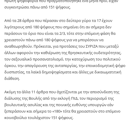
πρώτη ψηφοφορία που πραγματοποιήθηκε ένα μήνα πριν, είχαν
συγκεντρώσει πάνω από 151 ψήφους.
Από τα 28 άρθρα που πέρασαν στο δεύτερο γύρο τα 17 έχουν
λιγότερους από 180 ψήφους που σημαίνει ότι αν σήμερα δεν
περάσουν το όριο που είναι τα 2/3, τότε στην επόμενη φάση θα
χρειαστούν πάνω από 180 ψήφους για να μπορέσουν να
αναθεωρηθούν. Πρόκειται, για προτάσεις του ΣΥΡΙΖΑ που μεταξύ
άλλων αφορούν την καθιέρωση της θρησκευτικής ουδετερότητας,
τον σεξουαλικό προσανατολισμό, την κατοχύρωση του πολιτικού
όρκου, την απαγόρευση της ανταπεργίας, την εποικοδομητική ψήφο
δυσπιστίας, τα λαϊκά δημοψηφίσματα και άλλες με δικαιωματιτική
διάθεση.
Ακόμη τα άλλα 11 άρθρα που ΄σχετίζονται με την αποσύνδεση της
διάλυσης της Βουλής από την εκλογή ΠτΔ, τον περιορισμό της
βουλευτικής ασυλίας και της ποινικής ευθύνης υπουργών εάν
ξεπεράσουν και σήμερα το «180» τότε θα χρειαστούν στο επόμενο
κοινοβούλιο τουλάχιστον 151 ψήφους.