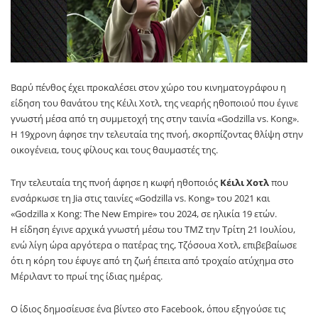
Βαρύ πένθος έχει προκαλέσει στον χώρο του κινηματογράφου η
είδηση του θανάτου της Κέιλι Χοτλ, της νεαρής ηθοποιού που έγινε
γνωστή μέσα από τη συμμετοχή της στην ταινία «Godzilla vs. Kong».
Η 19χρονη άφησε την τελευταία της πνοή, σκορπίζοντας θλίψη στην
οικογένεια, τους φίλους και τους θαυμαστές της.
Την τελευταία της πνοή άφησε η κωφή ηθοποιός
Κέιλι Χοτλ
που
ενσάρκωσε τη Jia στις ταινίες «Godzilla vs. Kong» του 2021 και
«Godzilla x Kong: The New Empire» του 2024, σε ηλικία 19 ετών.
Η είδηση έγινε αρχικά γνωστή μέσω του TMZ την Τρίτη 21 Ιουλίου,
ενώ λίγη ώρα αργότερα ο πατέρας της, Τζόσουα Χοτλ, επιβεβαίωσε
ότι η κόρη του έφυγε από τη ζωή έπειτα από τροχαίο ατύχημα στο
Μέριλαντ το πρωί της ίδιας ημέρας.
Ο ίδιος δημοσίευσε ένα βίντεο στο Facebook, όπου εξηγούσε τις