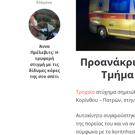
Επόμενο
Κρήτη
Πελοπόννησος
Κυκλάδες
Πελοπόννησος
Άννα
Πρέλεβιτς: Η
Προανάκρι
τρυφερή
στιγμή με τις
Τμήμα
δίδυμες κόρες
της στο σπίτι
Τροχαίο
ατύχημα σημειώθ
Κορίνθου – Πατρών, στη
Αυτοκίνητο συγκρούστηκε
της πορείας του και να α
σύμφωνα με το koritnhost