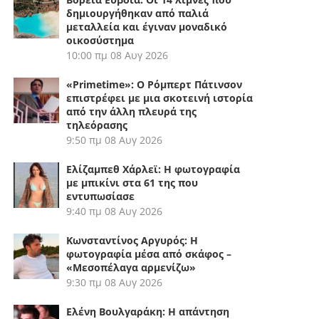
δημιουργήθηκαν από παλιά
μεταλλεία και έγιναν μοναδικό
οικοσύστημα
10:00 πμ
08 Αυγ 2026
«Primetime»: Ο Ρόμπερτ Πάτινσον
επιστρέφει με μια σκοτεινή ιστορία
από την άλλη πλευρά της
τηλεόρασης
9:50 πμ
08 Αυγ 2026
Ελίζαμπεθ Χάρλεϊ: Η φωτογραφία
με μπικίνι στα 61 της που
εντυπωσίασε
9:40 πμ
08 Αυγ 2026
Κωνσταντίνος Αργυρός: Η
φωτογραφία μέσα από σκάφος –
«Μεσοπέλαγα αρμενίζω»
9:30 πμ
08 Αυγ 2026
Ελένη Βουλγαράκη: Η απάντηση