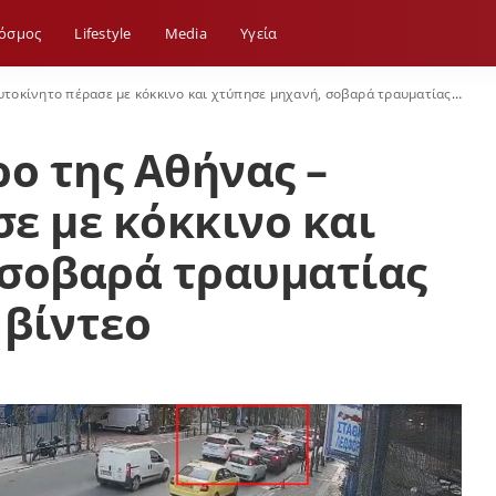
όσμος
Lifestyle
Media
Yγεία
ο πέρασε με κόκκινο και χτύπησε μηχανή, σοβαρά τραυματίας ο αναβάτης, δείτε βίντεο
ρο της Αθήνας –
ε με κόκκινο και
 σοβαρά τραυματίας
 βίντεο