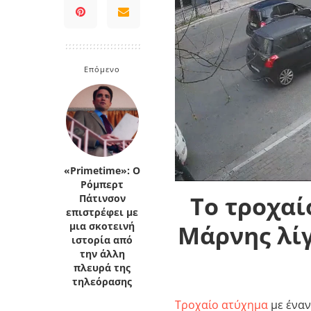
Κρήτη
Πελοπόννησος
Κυκλάδες
Πελοπόννησος
Επόμενο
«Primetime»: Ο
Ρόμπερτ
Το τροχαί
Πάτινσον
επιστρέφει με
Μάρνης λίγ
μια σκοτεινή
ιστορία από
την άλλη
πλευρά της
τηλεόρασης
Τροχαίο ατύχημα
με έναν