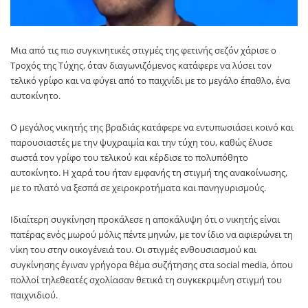
Μια από τις πιο συγκινητικές στιγμές της φετινής σεζόν χάρισε ο
Τροχός της Τύχης
, όταν διαγωνιζόμενος κατάφερε να λύσει τον
τελικό γρίφο και να φύγει από το παιχνίδι με το μεγάλο έπαθλο, ένα
αυτοκίνητο.
Ο μεγάλος νικητής της βραδιάς κατάφερε να εντυπωσιάσει κοινό και
παρουσιαστές με την ψυχραιμία και την τύχη του, καθώς έλυσε
σωστά τον γρίφο του τελικού και κέρδισε το πολυπόθητο
αυτοκίνητο. Η χαρά του ήταν εμφανής τη στιγμή της ανακοίνωσης,
με το πλατό να ξεσπά σε χειροκροτήματα και πανηγυρισμούς.
Ιδιαίτερη συγκίνηση προκάλεσε η αποκάλυψη ότι ο νικητής είναι
πατέρας ενός μωρού μόλις πέντε μηνών, με τον ίδιο να αφιερώνει τη
νίκη του στην οικογένειά του. Οι στιγμές ενθουσιασμού και
συγκίνησης έγιναν γρήγορα θέμα συζήτησης στα social media, όπου
πολλοί τηλεθεατές σχολίασαν θετικά τη συγκεκριμένη στιγμή του
παιχνιδιού.