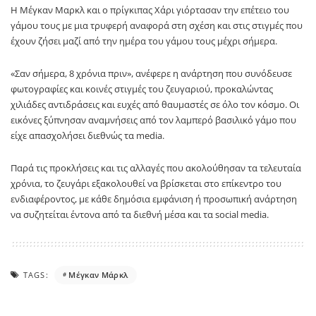
Η Μέγκαν Μαρκλ και ο πρίγκιπας Χάρι γιόρτασαν την επέτειο του
γάμου τους με μια τρυφερή αναφορά στη σχέση και στις στιγμές που
έχουν ζήσει μαζί από την ημέρα του γάμου τους μέχρι σήμερα.
«Σαν σήμερα, 8 χρόνια πριν», ανέφερε η ανάρτηση που συνόδευσε
φωτογραφίες και κοινές στιγμές του ζευγαριού, προκαλώντας
χιλιάδες αντιδράσεις και ευχές από θαυμαστές σε όλο τον κόσμο. Οι
εικόνες ξύπνησαν αναμνήσεις από τον λαμπερό βασιλικό γάμο που
είχε απασχολήσει διεθνώς τα media.
Παρά τις προκλήσεις και τις αλλαγές που ακολούθησαν τα τελευταία
χρόνια, το ζευγάρι εξακολουθεί να βρίσκεται στο επίκεντρο του
ενδιαφέροντος, με κάθε δημόσια εμφάνιση ή προσωπική ανάρτηση
να συζητείται έντονα από τα διεθνή μέσα και τα social media.
TAGS:
Μέγκαν Μάρκλ