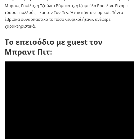
Μπρους Γουίλις, η Τζούλια Ρόμπερτς, η Ιζαμπέλα Ροσελίνι. Είχαμε
τόσους πολλούς – και τον Σον Πεν. Ήταν πάντα νευρικοί. Πάντα
έβρισκα συναρπαστικό το πόσο νευρικοί ήταν», ανέφερε
χαρακτηριστικά.
Το επεισόδιο με guest τον
Μπραντ Πιτ: