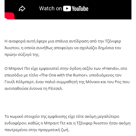
Η αναφορά αυτή έφερε μια σπάνια αντίδραση από την Τζένιφερ
Άνιστον, η οποία συνήθως αποφεύγει να σχολιάζει δημόσια τον
πρώην σύζυγό της.
Ο Μπραντ Πιτ είχε εμφανιστεί στην όγδοη σεζόν των «Friends», στο
επεισόδιο με τίτλο «The One with the Rumor», υποδυόμενος τον
Γουίλ Κόλμπερτ, έναν παλιό συμμαθητή της Μόνικα και του Ρος που
αντιπαθούσε έντονα τη Ρέιτσελ.
Το κωμικό στοιχείο της εμφάνισης είχε τότε ακόμη μεγαλύτερο
ενδιαφέρον, καθώς ο Μπραντ Πιτ και η Τζένιφερ Άνιστον ήταν ακόμη
παντρεμένοι στην πραγματική ζωή.