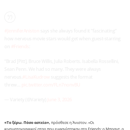
#JenniferAniston
says she always found it “fascinating”
how nervous movie stars would get when guest-starring
on
#Friends
:
“Brad [Pitt], Bruce Willis, Julia Roberts. Isabella Rossellini,
Sean Penn. We had so many. They were always
nervous.
#LisaKudrow
suggests the format
threw…
pic.twitter.com/FLn7nonvBU
— Variety (@Variety)
June 3, 2026
«Το ξέρω. Πόσο αστείο»,
πρόσθεσε η Άνιστον. «Οι
κινηματογραφικοί σταρ που εμφανίστηκαν στο Friends: ο Μπραντ, ο