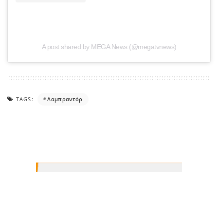
A post shared by MEGA News (@megatvnews)
TAGS:
Λαμπραντόρ