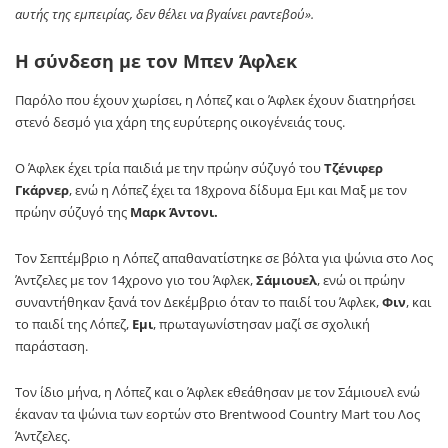
αυτής της εμπειρίας, δεν θέλει να βγαίνει ραντεβού».
Η σύνδεση με τον Μπεν Άφλεκ
Παρόλο που έχουν χωρίσει, η Λόπεζ και ο Άφλεκ έχουν διατηρήσει
στενό δεσμό για χάρη της ευρύτερης οικογένειάς τους.
Ο Άφλεκ έχει τρία παιδιά με την πρώην σύζυγό του
Τζένιφερ
Γκάρνερ
, ενώ η Λόπεζ έχει τα 18χρονα δίδυμα Εμι και Μαξ με τον
πρώην σύζυγό της
Μαρκ Άντονι.
Τον Σεπτέμβριο η Λόπεζ απαθανατίστηκε σε βόλτα για ψώνια στο Λος
Άντζελες με τον 14χρονο γιο του Άφλεκ,
Σάμιουελ
, ενώ οι πρώην
συναντήθηκαν ξανά τον Δεκέμβριο όταν το παιδί του Άφλεκ,
Φιν
, και
το παιδί της Λόπεζ,
Εμι
, πρωταγωνίστησαν μαζί σε σχολική
παράσταση.
Τον ίδιο μήνα, η Λόπεζ και ο Άφλεκ εθεάθησαν με τον Σάμιουελ ενώ
έκαναν τα ψώνια των εορτών στο Brentwood Country Mart του Λος
Άντζελες.