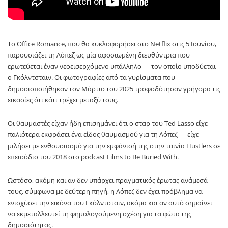
Το Office Romance, που θα κυκλοφορήσει στο Netflix στις 5 Ιουνίου,
παρουσιάζει τη Λόπεζ ως μία αφοσιωμένη διευθύντρια που
ερωτεύεται έναν νεοεισερχόμενο υπάλληλο — τον οποίο υποδύεται
ο Γκόλντσταιν. Οι φωτογραφίες από τα γυρίσματα που
δημοσιοποιήθηκαν τον Μάρτιο του 2025 τροφοδότησαν γρήγορα τις
εικασίες ότι κάτι τρέχει μεταξύ τους.
Οι θαυμαστές είχαν ήδη επισημάνει ότι ο σταρ του Ted Lasso είχε
παλιότερα εκφράσει ένα είδος θαυμασμού για τη Λόπεζ — είχε
μιλήσει με ενθουσιασμό για την εμφάνισή της στην ταινία Hustlers σε
επεισόδιο του 2018 στο podcast Films to Be Buried With.
Ωστόσο, ακόμη και αν δεν υπάρχει πραγματικός έρωτας ανάμεσά
τους, σύμφωνα με δεύτερη πηγή, η Λόπεζ δεν έχει πρόβλημα να
ενισχύσει την εικόνα του Γκόλντσταιν, ακόμα και αν αυτό σημαίνει
να εκμεταλλευτεί τη φημολογούμενη σχέση για τα φώτα της
δημοσιότητας.