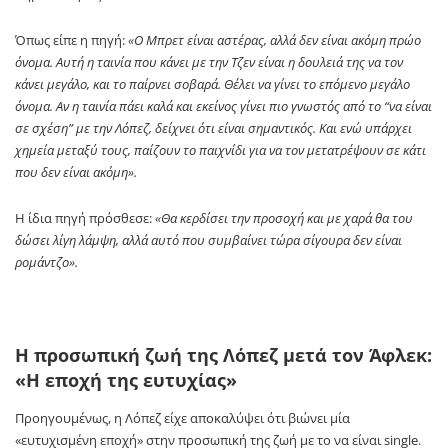
Όπως είπε η πηγή:
«Ο Μπρετ είναι αστέρας, αλλά δεν είναι ακόμη πρώο
όνομα. Αυτή η ταινία που κάνει με την Τζεν είναι η δουλειά της να τον
κάνει μεγάλο, και το παίρνει σοβαρά. Θέλει να γίνει το επόμενο μεγάλο
όνομα. Αν η ταινία πάει καλά και εκείνος γίνει πιο γνωστός από το “να είναι
σε σχέση” με την Λόπεζ, δείχνει ότι είναι σημαντικός. Και ενώ υπάρχει
χημεία μεταξύ τους, παίζουν το παιχνίδι για να τον μετατρέψουν σε κάτι
που δεν είναι ακόμη».
Η ίδια πηγή πρόσθεσε:
«Θα κερδίσει την προσοχή και με χαρά θα του
δώσει λίγη λάμψη, αλλά αυτό που συμβαίνει τώρα σίγουρα δεν είναι
ρομάντζο».
Η προσωπική ζωή της Λόπεζ μετά τον Άφλεκ:
«Η εποχή της ευτυχίας»
Προηγουμένως, η Λόπεζ είχε αποκαλύψει ότι βιώνει μία
«ευτυχισμένη εποχή» στην προσωπική της ζωή με το να είναι single.