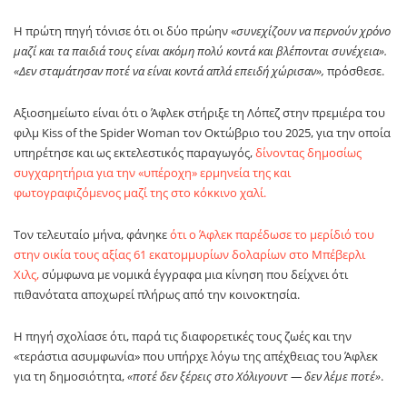
Η πρώτη πηγή τόνισε ότι οι δύο πρώην «
συνεχίζουν να περνούν χρόνο
μαζί και τα παιδιά τους είναι ακόμη πολύ κοντά και βλέπονται συνέχεια».
«Δεν σταμάτησαν ποτέ να είναι κοντά απλά επειδή χώρισαν»,
πρόσθεσε.
Αξιοσημείωτο είναι ότι ο Άφλεκ στήριξε τη Λόπεζ στην πρεμιέρα του
φιλμ Kiss of the Spider Woman τον Οκτώβριο του 2025, για την οποία
υπηρέτησε και ως εκτελεστικός παραγωγός,
δίνοντας δημοσίως
συγχαρητήρια για την «υπέροχη» ερμηνεία της και
φωτογραφιζόμενος μαζί της στο κόκκινο χαλί.
Τον τελευταίο μήνα, φάνηκε
ότι ο Άφλεκ παρέδωσε το μερίδιό του
στην οικία τους αξίας 61 εκατομμυρίων δολαρίων στο Μπέβερλι
Χιλς,
σύμφωνα με νομικά έγγραφα μια κίνηση που δείχνει ότι
πιθανότατα αποχωρεί πλήρως από την κοινοκτησία.
Η πηγή σχολίασε ότι, παρά τις διαφορετικές τους ζωές και την
«τεράστια ασυμφωνία» που υπήρχε λόγω της απέχθειας του Άφλεκ
για τη δημοσιότητα,
«ποτέ δεν ξέρεις στο Χόλιγουντ — δεν λέμε ποτέ»
.