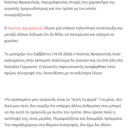
Κώστας Φραγκολιάς
, περιγράφοντας πτυχές του χαρακτήρα της
γνωστής τραγουδίστριας και τον τρόπο με τον οποίο
συνεργάζονταν.
Ο
Κώστας Φραγκολιάς
έδωσε μία σπάνια τηλεοπτική συνέντευξη και
μεταξύ άλλων δήλωσε ότι δε θέλει να παντρευτεί και ύστερα να
χωρίσει.
Το μεσημέρι του Σαββάτου (16.05.2026) ο Κώστας Φραγκολιάς ήταν
καλεσμένος στην εκπομπή «Καλύτερα δε γίνεται» και τα είπε όλα στη
Ναταλία Γερμανού. Ο γνωστός παρουσιαστής αναφέρθηκε στην
πρώην σύντροφό του, Άννα Βίσση με τα καλύτερα λόγια.
«Το αγαπημένο μου τραγούδι είναι το “Αυτή τη φορά”. Για μένα, στο
δικό μου αυτί, δεν νομίζω ότι υπάρχει άλλος άνθρωπος που μπορεί
να πει αυτό το τραγούδι με αυτόν τον τρόπο. Μου άρεσε πολύ η
αντίληψή της, είναι μεγάλη. Πειραματίζεται και δοκιμάζει πράγματα.
Την παραδεχόμουν στα θέματα διατροφής, δεν έχω δει άλλον