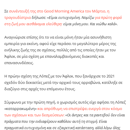
Σε
συνέντευξή της στο Good Morning America τον Μάρτιο, η
τραγουδίστρια
δήλωσε:
«Είμαι ευτυχισμένη. Νομίζω
για πρώτη φορά
στη ζωή μου αισθάνομαι ελεύθερη·
είμαι μόνη μου. Και νιώθω καλά».
Αναγνώρισε επίσης ότι το να είναι μόνη ήταν μία ασυνήθιστη
εμπειρία για εκείνη, αφού είχε περάσει το μεγαλύτερο μέρος της
ενήλικης ζωής της σε σχέσεις, πολλές από τις οποίες ήταν με τον
Άφλεκ, σε μία σχέση με επαναλαμβανόμενες διακοπές και
επανασυνδέσεις.
Η πρώην σχέση της Λόπεζ με τον Άφλεκ, που ξανάρχισε το 2021
σχεδόν δύο δεκαετίες μετά την αρχικό τους αρραβώνα, κατέληξε σε
διαζύγιο στις αρχές του επόμενου έτους.
Σύμφωνα με την πρώτη πηγή, ο χωρισμός αυτός είχε αφήσει τη Λόπεζ
«καταρρακωμένη»
και απρόθυμη να επιστρέψει ενεργά στον κόσμο
των σχέσεων και των δεσμεύσεων:
«Οι άντρες και τα ραντεβού δεν είναι
πράγματα που την ενδιαφέρουν καθόλου αυτή τη στιγμή. Είναι
πραγματικά ευτυχισμένη και σε εξαιρετική κατάσταση, αλλά λόγω όλης