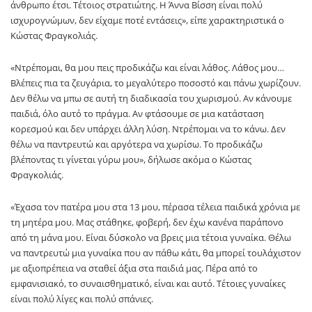
άνθρωπο έτσι. Τέτοιος στρατιώτης. Η Άννα Βίσση είναι πολύ
ισχυρογνώμων, δεν είχαμε ποτέ εντάσεις», είπε χαρακτηριστικά ο
Κώστας Φραγκολιάς.
«Ντρέπομαι, θα μου πεις προδικάζω και είναι λάθος. Λάθος μου…
Βλέπεις πια τα ζευγάρια, το μεγαλύτερο ποσοστό και πάνω χωρίζουν.
Δεν θέλω να μπω σε αυτή τη διαδικασία του χωρισμού. Αν κάνουμε
παιδιά, όλο αυτό το πράγμα. Αν φτάσουμε σε μια κατάσταση
κορεσμού και δεν υπάρχει άλλη λύση. Ντρέπομαι να το κάνω. Δεν
θέλω να παντρευτώ και αργότερα να χωρίσω. Το προδικάζω
βλέποντας τι γίνεται γύρω μου», δήλωσε ακόμα ο Κώστας
Φραγκολιάς.
«Έχασα τον πατέρα μου στα 13 μου, πέρασα τέλεια παιδικά χρόνια με
τη μητέρα μου. Μας στάθηκε, φοβερή, δεν έχω κανένα παράπονο
από τη μάνα μου. Είναι δύσκολο να βρεις μια τέτοια γυναίκα. Θέλω
να παντρευτώ μια γυναίκα που αν πάθω κάτι, θα μπορεί τουλάχιστον
με αξιοπρέπεια να σταθεί άξια στα παιδιά μας. Πέρα από το
εμφανισιακό, το συναισθηματικό, είναι και αυτό. Τέτοιες γυναίκες
είναι πολύ λίγες και πολύ σπάνιες.