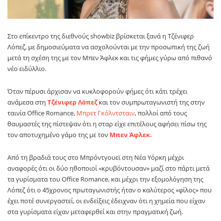
Στο επίκεντρο της διεθνούς showbiz βρίσκεται ξανά η
Τζένιφερ
Λόπεζ
, με δημοσιεύματα να ασχολούνται με την προσωπική της ζωή
μετά τη σχέση της με τον
Μπεν Άφλεκ
και τις φήμες γύρω από πιθανό
νέο ειδύλλιο.
Όταν πέρυσι άρχισαν να κυκλοφορούν φήμες ότι κάτι τρέχει
ανάμεσα στη
Τζένιφερ Λόπεζ
και τον συμπρωταγωνιστή της στην
ταινία Office Romance,
Μπρετ Γκόλντσταιν
, πολλοί από τους
θαυμαστές της πίστεψαν ότι η σταρ είχε επιτέλους αφήσει πίσω της
τον αποτυχημένο γάμο της με τον
Μπεν Άφλεκ.
Από τη βραδιά τους στο Μπρόντγουεϊ στη Νέα Υόρκη μέχρι
αναφορές ότι οι δύο ηθοποιοί «κρυβόντουσαν» μαζί στο πάρτι μετά
τα γυρίσματα του Office Romance, και μέχρι την εξομολόγηση της
Λόπεζ ότι ο 45χρονος πρωταγωνιστής ήταν ο καλύτερος «φίλος» που
έχει ποτέ συνεργαστεί, οι ενδείξεις έδειχναν ότι η χημεία που είχαν
στα γυρίσματα είχαν μεταφερθεί και στην πραγματική ζωή.