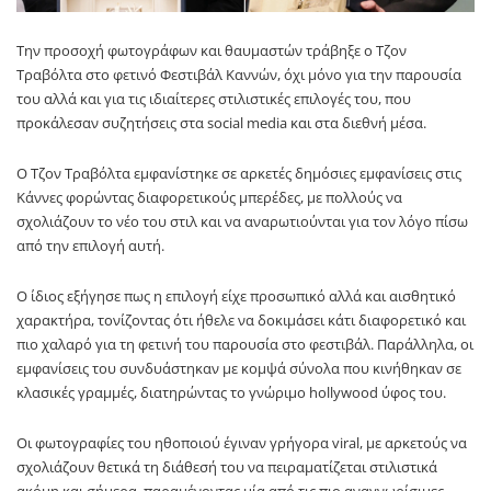
Την προσοχή φωτογράφων και θαυμαστών τράβηξε ο
Τζον
Τραβόλτα
στο φετινό
Φεστιβάλ Καννών
, όχι μόνο για την παρουσία
του αλλά και για τις ιδιαίτερες στιλιστικές επιλογές του, που
προκάλεσαν συζητήσεις στα social media και στα διεθνή μέσα.
Ο Τζον Τραβόλτα εμφανίστηκε σε αρκετές δημόσιες εμφανίσεις στις
Κάννες φορώντας διαφορετικούς μπερέδες, με πολλούς να
σχολιάζουν το νέο του στιλ και να αναρωτιούνται για τον λόγο πίσω
από την επιλογή αυτή.
Ο ίδιος εξήγησε πως η επιλογή είχε προσωπικό αλλά και αισθητικό
χαρακτήρα, τονίζοντας ότι ήθελε να δοκιμάσει κάτι διαφορετικό και
πιο χαλαρό για τη φετινή του παρουσία στο φεστιβάλ. Παράλληλα, οι
εμφανίσεις του συνδυάστηκαν με κομψά σύνολα που κινήθηκαν σε
κλασικές γραμμές, διατηρώντας το γνώριμο hollywood ύφος του.
Οι φωτογραφίες του ηθοποιού έγιναν γρήγορα viral, με αρκετούς να
σχολιάζουν θετικά τη διάθεσή του να πειραματίζεται στιλιστικά
ακόμη και σήμερα, παραμένοντας μία από τις πιο αναγνωρίσιμες