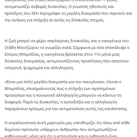
αντιμετωπίζει σοβαρές δυσκολίες. Ο γνωστός ηθοποιός και
πρόεδρος του ΣΕΗ περιγράφει τη μεγάλη δοκιμασία που περνούν και
την ανάγκη για στήριξη σε αυτές τις δύσκολες στιγμές.
Η ζωή μπορεί να φέρει απρόσμενες δυσκολίες, και η οικογένεια του
Στάθη Μαντζώρου το γνωρίζει καλά. Σύμφωνα με όσα αποκάλυψε ο
Σπύρος Μπιμπίλας, η οικογένεια βρίσκεται στον 11ο μήνα μιας
δύσκολης δοκιμασίας, αντιμετωπίζοντας προκλήσεις που απαιτούν
υπομονή, ψυχραιμία και αλληλεγγύη.
«Είναι μια πολύ μεγάλη δοκιμασία για την οικογένεια», τόνισε ο
Μπιμπίλας, επισημαίνοντας πως η στήριξη των αγαπημένων
προσώπων και η κοινωνική αλληλεγγύη μπορούν να κάνουν τη
διαφορά. Παρά τις δυσκολίες, η αισιοδοξία και η αλληλεγγύη
παραμένουν κρίσιμες για την αντιμετώπιση αυτής της κατάστασης.
Η συγκλονιστική αυτή μαρτυρία μας υπενθυμίζει ότι πίσω από κάθε
δημόσιο πρόσωπο υπάρχουν άνθρωποι που αντιμετωπίζουν
καθημερινές μάχες και ότι η κατανόηση και η ανθρωπιά είναι