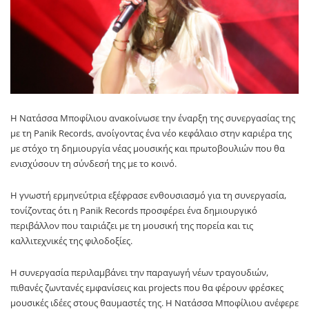
Η
Νατάσσα Μποφίλιου
ανακοίνωσε την έναρξη της συνεργασίας της
με τη
Panik Records
, ανοίγοντας ένα νέο κεφάλαιο στην καριέρα της
με στόχο τη δημιουργία νέας μουσικής και πρωτοβουλιών που θα
ενισχύσουν τη σύνδεσή της με το κοινό.
Η γνωστή ερμηνεύτρια εξέφρασε ενθουσιασμό για τη συνεργασία,
τονίζοντας ότι η Panik Records προσφέρει ένα δημιουργικό
περιβάλλον που ταιριάζει με τη μουσική της πορεία και τις
καλλιτεχνικές της φιλοδοξίες.
Η συνεργασία περιλαμβάνει την παραγωγή νέων τραγουδιών,
πιθανές ζωντανές εμφανίσεις και projects που θα φέρουν φρέσκες
μουσικές ιδέες στους θαυμαστές της. Η Νατάσσα Μποφίλιου ανέφερε