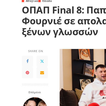
Αθλητικά
Ελλάδα
ΟΠΑΠ Final 8: Πα
Φουρνιέ σε απολ
ξένων γλωσσών
SHARE ON
Επόμενο