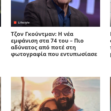
Lifestyle
Τζον Γκούντμαν: Η νέα
εμφάνιση στα 74 του – Πιο
αδύνατος από ποτέ στη
φωτογραφία που εντυπωσίασε