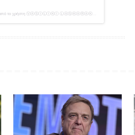
Η δημοσίευση κοινοποιήθηκε από το χρήστη ⓋⒶⓈⒾⓁⒾⓀⒾ ⓁⒶⓈⓀⒶⓇⒶⓀⒾ (@vasolaskaraki)