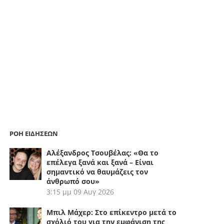
ΡΟΗ ΕΙΔΗΣΕΩΝ
Αλέξανδρος Τσουβέλας: «Θα το
επέλεγα ξανά και ξανά – Είναι
σημαντικό να θαυμάζεις τον
άνθρωπό σου»
3:15 μμ
09 Αυγ 2026
Μπιλ Μάχερ: Στο επίκεντρο μετά το
σχόλιό του για την εμφάνιση της