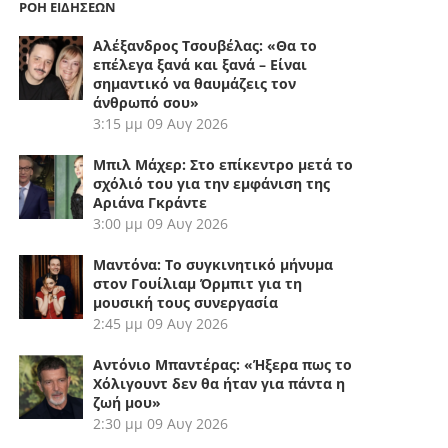
ΡΟΗ ΕΙΔΗΣΕΩΝ
Αλέξανδρος Τσουβέλας: «Θα το
επέλεγα ξανά και ξανά – Είναι
σημαντικό να θαυμάζεις τον
άνθρωπό σου»
3:15 μμ
09 Αυγ 2026
Μπιλ Μάχερ: Στο επίκεντρο μετά το
σχόλιό του για την εμφάνιση της
Αριάνα Γκράντε
3:00 μμ
09 Αυγ 2026
Μαντόνα: Το συγκινητικό μήνυμα
στον Γουίλιαμ Όρμπιτ για τη
μουσική τους συνεργασία
2:45 μμ
09 Αυγ 2026
Αντόνιο Μπαντέρας: «Ήξερα πως το
Χόλιγουντ δεν θα ήταν για πάντα η
ζωή μου»
2:30 μμ
09 Αυγ 2026