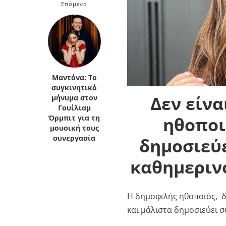
Επόμενο
Κρήτη
Πελοπόννησος
Κυκλάδες
Πελοπόννησος
Μαντόνα: Το
συγκινητικό
Δεν είνα
μήνυμα στον
Γουίλιαμ
ηθοποι
Όρμπιτ για τη
μουσική τους
συνεργασία
δημοσιεύ
καθημερινό
Η δημοφιλής ηθοποιός, δι
και μάλιστα δημοσιεύει 