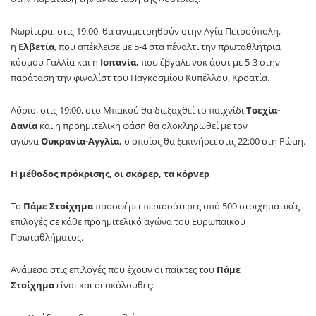
Νωρίτερα, στις 19:00, θα αναμετρηθούν στην Αγία Πετρούπολη,
η
Ελβετία
, που απέκλεισε με 5-4 στα πέναλτι την πρωταθλήτρια
κόσμου Γαλλία και η
Ισπανία,
που έβγαλε νοκ άουτ με 5-3 στην
παράταση την φιναλίστ του Παγκοσμίου Κυπέλλου, Κροατία.
Αύριο, στις 19:00, στο Μπακού θα διεξαχθεί το παιχνίδι
Τσεχία-
Δανία
και η προημιτελική φάση θα ολοκληρωθεί με τον
αγώνα
Ουκρανία-Αγγλία,
ο οποίος θα ξεκινήσει στις 22:00 στη Ρώμη.
Η μέθοδος πρόκρισης, οι σκόρερ, τα κόρνερ
Το
Πάμε Στοίχημα
προσφέρει περισσότερες από 500 στοιχηματικές
επιλογές σε κάθε προημιτελικό αγώνα του Ευρωπαϊκού
Πρωταθλήματος.
Ανάμεσα στις επιλογές που έχουν οι παίκτες του
Πάμε
Στοίχημα
είναι και οι ακόλουθες: