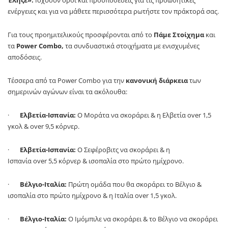
Έληξε».
Ισχύουν όροι και προϋποθέσεις για τις προωθητικές
ενέργειες και για να μάθετε περισσότερα ρωτήστε τον πράκτορά σας.
Για τους προημιτελικούς προσφέρονται από το
Πάμε Στοίχημα
και
τα
Power
Combo
,
τα συνδυαστικά στοιχήματα με ενισχυμένες
αποδόσεις.
Τέσσερα από τα
Power
Combo
για την
κανονική διάρκεια
των
σημερινών αγώνων είναι τα ακόλουθα:
·
Ελβετία-Ισπανία:
Ο Μοράτα να σκοράρει & η Ελβετία
over
1,5
γκολ &
over
9,5 κόρνερ.
·
Ελβετία-Ισπανία:
Ο Σεφέροβιτς να σκοράρει & η
Ισπανία
over
5,5 κόρνερ & ισοπαλία στο πρώτο ημίχρονο.
·
Βέλγιο-Ιταλία:
Πρώτη ομάδα που θα σκοράρει το Βέλγιο &
ισοπαλία στο πρώτο ημίχρονο & η Ιταλία
over
1,5 γκολ.
·
Βέλγιο-Ιταλία:
Ο Ιμόμπιλε να σκοράρει & το Βέλγιο να σκοράρει