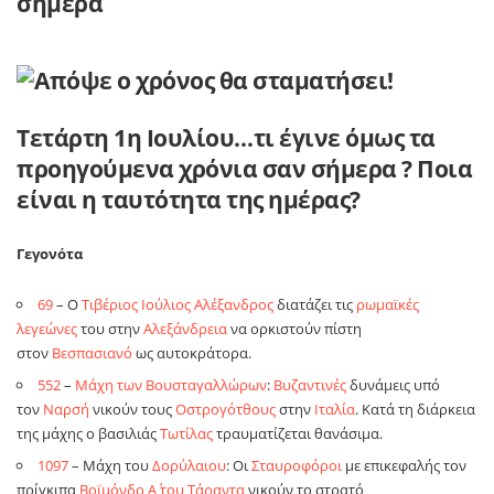
σήμερα
Τετάρτη 1η Ιουλίου…τι έγινε όμως τα
προηγούμενα χρόνια σαν σήμερα ? Ποια
είναι η ταυτότητα της ημέρας?
Γεγονότα
69
– Ο
Τιβέριος Ιούλιος Αλέξανδρος
διατάζει τις
ρωμαϊκές
λεγεώνες
του στην
Αλεξάνδρεια
να ορκιστούν πίστη
στον
Βεσπασιανό
ως αυτοκράτορα.
552
–
Μάχη των Βουσταγαλλώρων
:
Βυζαντινές
δυνάμεις υπό
τον
Ναρσή
νικούν τους
Οστρογότθους
στην
Ιταλία
. Κατά τη διάρκεια
της μάχης ο βασιλιάς
Τωτίλας
τραυματίζεται θανάσιμα.
1097
– Μάχη του
Δορύλαιου
: Οι
Σταυροφόροι
με επικεφαλής τον
πρίγκιπα
Βοϊμόνδο Α΄ του Τάραντα
νικούν το στρατό