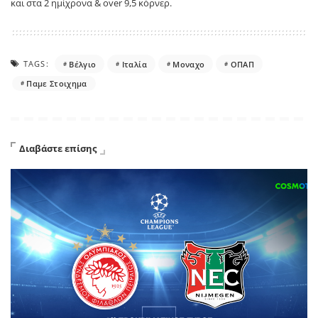
και στα 2 ημίχρονα &
over
9,5 κόρνερ.
TAGS:
Βέλγιο
Ιταλία
Μοναχο
ΟΠΑΠ
Παμε Στοιχημα
Διαβάστε επίσης