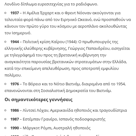
Λονδίνο δίπλωμα ευρεσιτεχνίας για το ραδιόφωνο.
1937
– Η Αμέλια Έρχαρτ και ο Φρεντ Νόοναν ακούγονται για
τελευταία φορά πάνω από τον Ειρηνικό Ωκεανό, ενώ προσπαθούν να
κάνουν τον πρώτο γύρο του κόσμου με αεροπλάνο ακολουθώντας
τον Ισημερινό.
1944
– Πολιτική κρίση Καΐρου (1944): Ο πρωθυπουργός της
ελληνικής ελεύθερης κυβέρνησης, Γεώργιος Παπανδρέου, εισηγείται
με τηλεγράφημά του προς τη βρετανική κυβέρνηση την
αναγκαιότητα παρουσίας βρετανικών στρατευμάτων στην Ελλάδα,
κατά την επικείμενη απελευθέρωση, προς αποτροπή εμφυλίου
πολέμου.
1976
– Το Βόρειο και το Νότιο Βιετνάμ, διαιρεμένα από το 1954,
επανενώνονται στη Σοσιαλιστική Δημοκρατία του Βιετνάμ.
Οι σημαντικότερες γεννήσεις
1986
– Λίντσεϊ Λόχαν, Αμερικανίδα ηθοποιός και τραγουδίστρια
1987
– Εστέμπαν Γρανέρο, Ισπανός ποδοσφαιριστής
1990
– Μάργκοτ Ρόμπι, Αυστραλή ηθοποιός