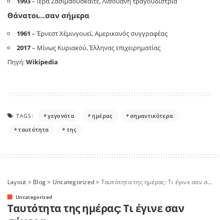
1993
– Ιέβα Ζασιμαουσκαϊτέ, Λιθουανή τραγουδίστρια
Θάνατοι…σαν σήμερα
1961
– Έρνεστ Χέμινγουεϊ, Αμερικανός συγγραφέας
2017
– Μίνως Κυριακού, Έλληνας επιχειρηματίας
Πηγή:
Wikipedia
TAGS:
γεγονότα
ημέρας
σημαντικότερα
ταυτότητα
της
Layout
>
Blog
>
Uncategorized
>
Tαυτότητα της ημέρας: Τι έγινε σαν σήμερα
Uncategorized
Tαυτότητα της ημέρας: Τι έγινε σαν