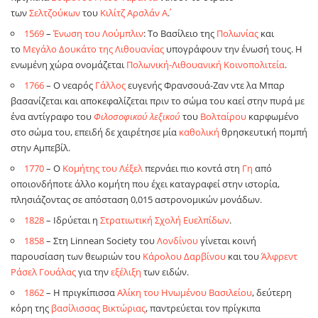
των
Σελτζούκων
του
Κιλίτζ Αρσλάν Α΄
.
1569
–
Ένωση του Λούμπλιν
: Το Βασίλειο της
Πολωνίας
και
το
Μεγάλο Δουκάτο της Λιθουανίας
υπογράφουν την ένωσή τους. Η
ενωμένη χώρα ονομάζεται
Πολωνική-Λιθουανική Κοινοπολιτεία
.
1766
– Ο νεαρός
Γάλλος
ευγενής Φρανσουά-Ζαν ντε λα Μπαρ
βασανίζεται και αποκεφαλίζεται πριν το σώμα του καεί στην πυρά με
ένα αντίγραφο του
Φιλοσοφικού λεξικού
του
Βολταίρου
καρφωμένο
στο σώμα του, επειδή δε χαιρέτησε μία
καθολική
θρησκευτική πομπή
στην Αμπεβίλ.
1770
– Ο
Κομήτης του Λέξελ
περνάει πιο κοντά στη
Γη
από
οποιονδήποτε άλλο κομήτη που έχει καταγραφεί στην ιστορία,
πλησιάζοντας σε απόσταση 0,015 αστρονομικών μονάδων.
1828
– Ιδρύεται η
Στρατιωτική Σχολή Ευελπίδων
.
1858
– Στη Linnean Society του
Λονδίνου
γίνεται κοινή
παρουσίαση των θεωριών του
Κάρολου Δαρβίνου
και του
Άλφρεντ
Ράσελ Γουάλας
για την
εξέλιξη
των ειδών.
1862
– Η πριγκίπισσα
Αλίκη του Ηνωμένου Βασιλείου
, δεύτερη
κόρη της
βασίλισσας Βικτώριας
, παντρεύεται τον πρίγκιπα