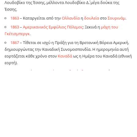
Λουδοβίκο της Έσσης, μέλλοντα Λουδοβίκο Δ΄, μέγα δούκα της
Έσσης.
1863
– Καταργείται από την
Ολλανδία
η
δουλεία
στο
Σουρινάμ
.
1863
–
Αμερικανικός Εμφύλιος Πόλεμος
: Ξεκινά η
μάχη του
Γκέτισμπεργκ
.
1867
– Τίθεται σε ισχύ η Πράξη για τη Βρετανική Βόρεια Αμερική,
δημιουργώντας την Καναδική Συνομοσπονδία. Η ημερομηνία αυτή
εορτάζεται κάθε χρόνο στον
Καναδά
ως η Ημέρα του Καναδά (εθνική
εορτή).
1873
– Η
Νήσος του Πρίγκηπα Εδουάρδου
προσχωρεί
στην
Καναδική Συνομοσπονδία
.
1879
– Ο
Κάρολος Ρώσσελ
εκδίδει το πρώτο τεύχος του
θρησκευτικού περιοδικού
Η Σκοπιά
.
1903
– Αρχίζει ο πρώτος ποδηλατικός
Γύρος της Γαλλίας
.
1913
–
Β΄ Βαλκανικός Πόλεμος
: Απελευθερώνεται η
Δράμα
από
τον
ελληνικό στρατό
. Υπογράφεται η συνθήκη ανακωχής μεταξύ
της
Ελλάδας
και της
Βουλγαρίας
.
1916
–
Α΄ Παγκόσμιος Πόλεμος
: Την πρώτη μέρα της
μάχης του