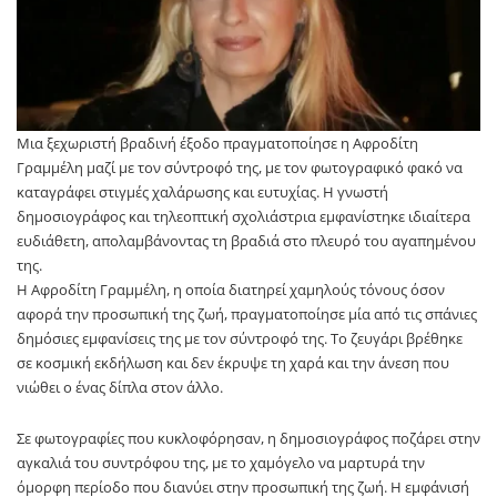
Μια ξεχωριστή βραδινή έξοδο πραγματοποίησε η Αφροδίτη
Γραμμέλη μαζί με τον σύντροφό της, με τον φωτογραφικό φακό να
καταγράφει στιγμές χαλάρωσης και ευτυχίας. Η γνωστή
δημοσιογράφος και τηλεοπτική σχολιάστρια εμφανίστηκε ιδιαίτερα
ευδιάθετη, απολαμβάνοντας τη βραδιά στο πλευρό του αγαπημένου
της.
Η Αφροδίτη Γραμμέλη, η οποία διατηρεί χαμηλούς τόνους όσον
αφορά την προσωπική της ζωή, πραγματοποίησε μία από τις σπάνιες
δημόσιες εμφανίσεις της με τον σύντροφό της. Το ζευγάρι βρέθηκε
σε κοσμική εκδήλωση και δεν έκρυψε τη χαρά και την άνεση που
νιώθει ο ένας δίπλα στον άλλο.
Σε φωτογραφίες που κυκλοφόρησαν, η δημοσιογράφος ποζάρει στην
αγκαλιά του συντρόφου της, με το χαμόγελο να μαρτυρά την
όμορφη περίοδο που διανύει στην προσωπική της ζωή. Η εμφάνισή