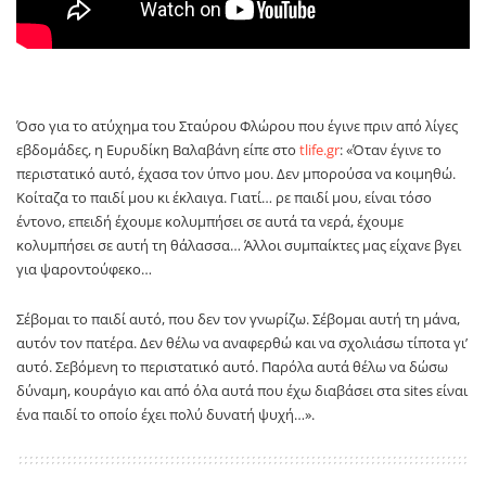
Όσο για το ατύχημα του Σταύρου Φλώρου που έγινε πριν από λίγες
εβδομάδες, η Ευρυδίκη Βαλαβάνη είπε στο
tlife.gr
: «Όταν έγινε το
περιστατικό αυτό, έχασα τον ύπνο μου. Δεν μπορούσα να κοιμηθώ.
Κοίταζα το παιδί μου κι έκλαιγα. Γιατί… ρε παιδί μου, είναι τόσο
έντονο, επειδή έχουμε κολυμπήσει σε αυτά τα νερά, έχουμε
κολυμπήσει σε αυτή τη θάλασσα… Άλλοι συμπαίκτες μας είχανε βγει
για ψαροντούφεκο…
Σέβομαι το παιδί αυτό, που δεν τον γνωρίζω. Σέβομαι αυτή τη μάνα,
αυτόν τον πατέρα. Δεν θέλω να αναφερθώ και να σχολιάσω τίποτα γι’
αυτό. Σεβόμενη το περιστατικό αυτό. Παρόλα αυτά θέλω να δώσω
δύναμη, κουράγιο και από όλα αυτά που έχω διαβάσει στα sites είναι
ένα παιδί το οποίο έχει πολύ δυνατή ψυχή…».