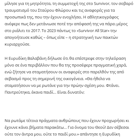
μίλησε για τη μητρότητα, τη συμμετοχή της στο Survivor, τον σοβαρό
τραυματισμό του Σταύρου Φλώρου και τις αναφορές για τα
προσωπικά της, που την έχουν ενοχλήσει. Η αθλητικογράφος
ανέφερε πως δεν μετάνιωσε ποτέ την απόφασή της να πάρει μέρος
στο ριάλιτι το 2017. Το 2023 πάντως το «Survivor All Star» την
απογοήτευσε καθώς – όπως είπε – η στρατηγική των παικτών
κυριαρχούσε.
Η Ευρυδίκη Βαλαβάνη δήλωσε ότι θα επέστρεφε στην τηλεόραση
μόνο σε ένα περιβάλλον που θα της προσέφερε πραγματική χαρά,
ενώ ζήτησε να σταματήσουν οι αναφορές στο παρελθόν της από
σεβασμό προς τη σημερινή της οικογένεια. «Θα ήθελα να
σταματήσουν να με ρωτάνε για την πρώην σχέση μου. Φτάνει.
Παντρεύτηκα, έκανα παιδί… Είναι δυνατόν;
Να ρωτάμε τέτοια πράγματα ανθρώπους που έχουν προχωρήσει κι
έχουνε κάνει βήματα παρακάτω… Για όνομα του Θεού! Δεν σέβεσαι
ούτε τον άντρα μου, ούτε το παιδί μου.» απάντησε η Ευρυδίκη