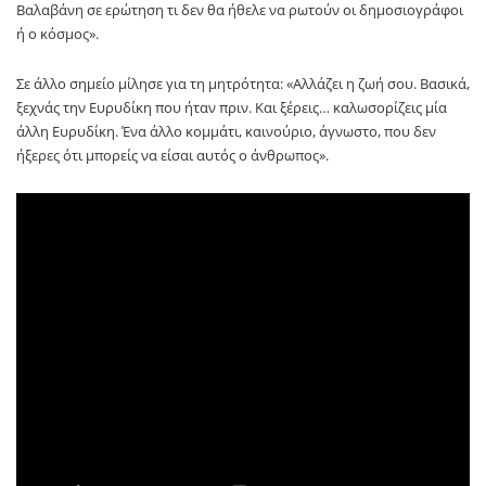
Βαλαβάνη σε ερώτηση τι δεν θα ήθελε να ρωτούν οι δημοσιογράφοι
ή ο κόσμος».
Σε άλλο σημείο μίλησε για τη μητρότητα: «Αλλάζει η ζωή σου. Βασικά,
ξεχνάς την Ευρυδίκη που ήταν πριν. Και ξέρεις… καλωσορίζεις μία
άλλη Ευρυδίκη. Ένα άλλο κομμάτι, καινούριο, άγνωστο, που δεν
ήξερες ότι μπορείς να είσαι αυτός ο άνθρωπος».