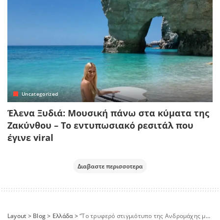
Uncategorized
Έλενα Ξυδιά: Μουσική πάνω στα κύματα της
Ζακύνθου – Το εντυπωσιακό ρεσιτάλ που
έγινε viral
Διαβαστε περισσοτερα
Layout
>
Blog
>
Ελλάδα
>
“Το τρυφερό στιγμιότυπο της Ανδρομάχης με τον γιο της πάνω στη σκηνή”