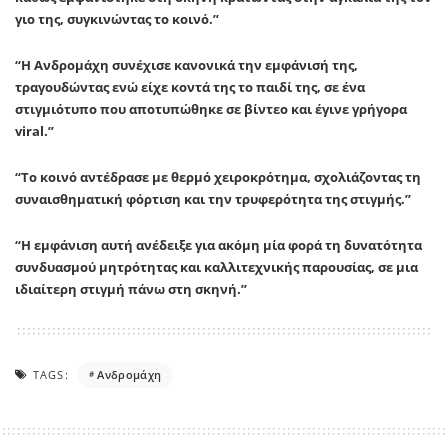
γιο της, συγκινώντας το κοινό.”
“Η
Ανδρομάχη
συνέχισε κανονικά την εμφάνισή της,
τραγουδώντας ενώ είχε κοντά της το παιδί της, σε ένα
στιγμιότυπο που αποτυπώθηκε σε βίντεο και έγινε γρήγορα
viral.”
“Το κοινό αντέδρασε με θερμό χειροκρότημα, σχολιάζοντας τη
συναισθηματική φόρτιση και την τρυφερότητα της στιγμής.”
“Η εμφάνιση αυτή ανέδειξε για ακόμη μία φορά τη δυνατότητα
συνδυασμού μητρότητας και καλλιτεχνικής παρουσίας, σε μια
ιδιαίτερη στιγμή πάνω στη σκηνή.”
TAGS:
Ανδρομάχη