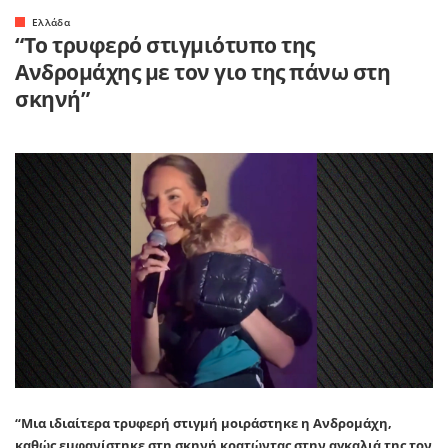
Ελλάδα
“Το τρυφερό στιγμιότυπο της
Ανδρομάχης με τον γιο της πάνω στη
σκηνή”
“Μια ιδιαίτερα τρυφερή στιγμή μοιράστηκε η
Ανδρομάχη
,
καθώς εμφανίστηκε στη σκηνή κρατώντας στην αγκαλιά της τον