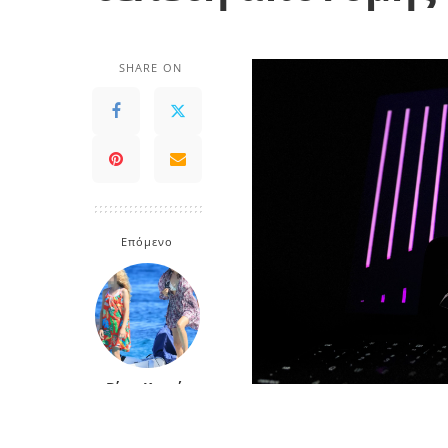
SHARE ON
Επόμενο
Βίκυ Καγιά:
Ξέγνοιαστες
στιγμές στη
Στις 7 Φεβρουαρίου θα π