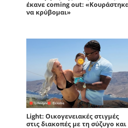
έκανε coming out: «Κουράστηκ
να κρύβομαι»
Lifestyle
Ελλάδα
Light: Οικογενειακές στιγμές
στις διακοπές με τη σύζυγο και