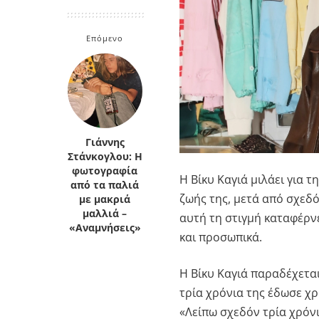
Κρήτη
Πελοπόννησος
Κυκλάδες
Επόμενο
Πελοπόννησος
Γιάννης
Στάνκογλου: Η
φωτογραφία
Η Βίκυ Καγιά μιλάει για 
από τα παλιά
ζωής της, μετά από σχεδό
με μακριά
μαλλιά –
αυτή τη στιγμή καταφέρνε
«Αναμνήσεις»
και προσωπικά.
Η Βίκυ Καγιά παραδέχεται
τρία χρόνια της έδωσε χρ
«Λείπω σχεδόν τρία χρόν