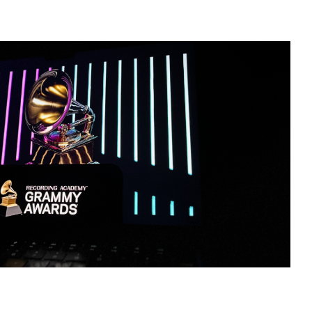
ραγματοποιηθεί η 69η τελετή απονομής