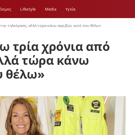
όσμος
Lifestyle
Media
Yγεία
ό την τηλεόραση, αλλά τώρα κάνω ακριβώς αυτό που θέλω»
πω τρία χρόνια από
αλλά τώρα κάνω
υ θέλω»