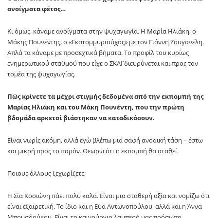
ανοίγματα φέτος…
Κι όμως, κάναμε ανοίγματα στην ψυχαγωγία. Η Μαρία Ηλιάκη, ο
Μάκης Πουνέντης, ο «Εκατομμυριούχος» με τον Γιάννη Ζουγανέλη.
Απλά τα κάναμε με προσεχτικά βήματα. Το προφίλ του κυρίως
ενημερωτικού σταθμού που είχε ο ΣΚΑΪ διευρύνεται και προς τον
τομέα της ψυχαγωγίας.
Πώς κρίνετε τα μέχρι στιγμής δεδομένα από την εκπομπή της
Μαρίας Ηλιάκη και του Μάκη Πουνέντη, που την πρώτη
βδομάδα αρκετοί βιάστηκαν να καταδικάσουν.
Είναι νωρίς ακόμη, αλλά εγώ βλέπω μια σαφή ανοδική τάση – έστω
και μικρή προς το παρόν. Θεωρώ ότι η εκπομπή θα σταθεί.
Ποιους άλλους ξεχωρίζετε;
Η Σία Κοσιώνη πάει πολύ καλά. Είναι μια σταθερή αξία και νομίζω ότι
είναι εξαιρετική. Το ίδιο και η Εύα Αντωνοπούλου, αλλά και η Άννα
Μπουσδούκου. Είναι το καινούργιο λαμπερό μας πρόσωπο.