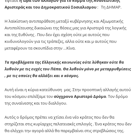
Έφτασε
η ώρα των αλλαγών για το κόμμα της Ανανεωτικής
Αριστεράς και του Δημοκρατικού Σοσιαλισμου
: Τη ΔΗΜΑΡ.
Η λαϊκίστικη αντιπαράθεση μεταξύ κυβέρνησης και Αξιωματικής
Αντιπολίτευσης δικαιώνει της θέσεις μας για Αριστερά της λογικής
και της Ευθύνης . Που δεν έχει σχέση ούτε με αυτούς που
κινδυνολογούν για τις τράπεζες, αλλα ούτε και μ αυτούς που
μεταφέρουν τα σκουπίδια στην …Κίνα.
Τα προβλήματα της Ελληνικής κοινωνίας ούτε λύθηκαν ούτε θα
λυθούν με τις ευχές του Πάπα. Θα λυθούν μόνο με μεταρρυθμίσεις
, με τις οποίες θα αλλάξει και ο κόσμος.
Αυτή είναι η κύρια κατεύθυνση μας. Στην προοπτική αλλαγής αυτού
του κόσμου επιλέξαμε τον
σύγχρονο Αριστερό Δρόμο
. Τον δρόμο
της συναίνεσης και του διαλόγου.
Αυτός ο δρόμος πρέπει να χτίσει ένα νέο κράτος που δεν θα
στηρίζεται στις κυρίαρχες πελατειακές επιλογές . Ένα κράτος που δεν
θα ελέγχει την αγορά αλλά θα παρεμβαίνει στις στρεβλώσεις της.