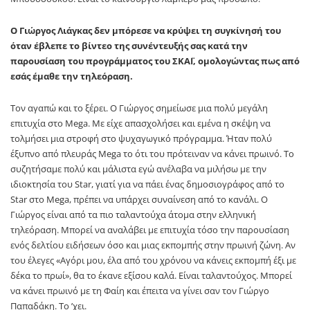
Ο Γιώργος Λιάγκας δεν μπόρεσε να κρύψει τη συγκίνησή του
όταν έβλεπε το βίντεο της συνέντευξής σας κατά την
παρουσίαση του προγράμματος του ΣΚΑΪ, ομολογώντας πως από
εσάς έμαθε την τηλεόραση.
Τον αγαπώ και το ξέρει. Ο Γιώργος σημείωσε μια πολύ μεγάλη
επιτυχία στο Mega. Με είχε απασχολήσει και εμένα η σκέψη να
τολμήσει μια στροφή στο ψυχαγωγικό πρόγραμμα. Ήταν πολύ
έξυπνο από πλευράς Μega το ότι του πρότειναν να κάνει πρωινό. Το
συζητήσαμε πολύ και μάλιστα εγώ ανέλαβα να μιλήσω με την
ιδιοκτησία του Star, γιατί για να πάει ένας δημοσιογράφος από το
Star στο Mega, πρέπει να υπάρχει συναίνεση από το κανάλι. Ο
Γιώργος είναι από τα πιο ταλαντούχα άτομα στην ελληνική
τηλεόραση. Μπορεί να αναλάβει με επιτυχία τόσο την παρουσίαση
ενός δελτίου ειδήσεων όσο και μιας εκπομπής στην πρωινή ζώνη. Αν
του έλεγες «Αγόρι μου, έλα από του χρόνου να κάνεις εκπομπή έξι με
δέκα το πρωί», θα το έκανε εξίσου καλά. Είναι ταλαντούχος. Μπορεί
να κάνει πρωινό με τη Φαίη και έπειτα να γίνει σαν τον Γιώργο
Παπαδάκη. Το ’χει.