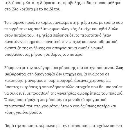
τηλεόραση. Κατά τη διάρκεια της προβολής, ο ίδιος αποκοιμήθηκε
στο ίδιο κρεβάτι με το παιδί του.
Το επόμενο πρωί, το κορίτσι ανέφερε στη μητέρα του, με τρόπο που
περιγράφηκε ως απολύτως φυσιολογικός, ότι είχε κοιμηθεί δίπλα
στον πατέρα του. Η μητέρα θεώρησε ότι το περιστατικό ήταν
δυνατόν να επηρεάσει αρνητικά την ψυχική και συναισθηματική
ανάπτυξη της ανήλικης και αποφάσισε να κινηθεί νομικά,
υποβάλλοντας μήνυση σε βάρος του πατέρα.
Σύμφωνα με τον συνήγορο υπεράσπισης του κατηγορουμένου,
Άκη
Βαβαρούτα
, στη δικογραφία δεν υπήρχε καμία αναφορά σε
κακοποίηση, ανάρμοστη συμπεριφορά, άσεμνες χειρονομίες,
ύποπτες εκφράσεις ή οποιοδήποτε άλλο στοιχείο που θα μπορούσε
να συνδεθεί με προσβολή της γενετήσιας αξιοπρέπειας του παιδιού.
Όπως υποστήριξε η υπεράσπιση, το μοναδικό πραγματικό
περιστατικό που περιγραφόταν ήταν ο κοινός ύπνος πατέρα και
κόρης για ένα βράδυ.
Παρά την απουσία, σύμφωνα με την υπεράσπιση, στοιχείων που να