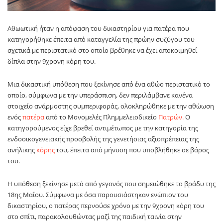
Αθωωτική ήταν η απόφαση του δικαστηρίου για πατέρα που
κατηγορήθηκε έπειτα από καταγγελία της πρώην συζύγου του
σχετικά με περιστατικό στο οποίο βρέθηκε να έχει αποκοιμηθεί
δίπλα στην 9χρονη κόρη του.
Μια δικαστική υπόθεση που ξεκίνησε από ένα αθώο περιστατικό το
οποίο, σύμφωνα με την υπεράσπιση, δεν περιλάμβανε κανένα
στοιχείο ανάρμοστης συμπεριφοράς, ολοκληρώθηκε με την αθώωση
ενός
πατέρα
από το Μονομελές Πλημμελειοδικείο
Πατρών.
Ο
κατηγορούμενος είχε βρεθεί αντιμέτωπος με την κατηγορία της
ενδοοικογενειακής προσβολής της γενετήσιας αξιοπρέπειας της
ανήλικης
κόρης
του, έπειτα από μήνυση που υποβλήθηκε σε βάρος
του.
Η υπόθεση ξεκίνησε μετά από γεγονός που σημειώθηκε το βράδυ της
18ης Μαΐου. Σύμφωνα με όσα παρουσιάστηκαν ενώπιον του
δικαστηρίου, ο πατέρας περνούσε χρόνο με την 9χρονη κόρη του
στο σπίτι, παρακολουθώντας μαζί της παιδική ταινία στην