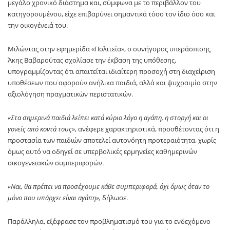
μεγάλο χρονικό διάστημα και, σύμφωνα με το περιβάλλον του
κατηγορουμένου, είχε επιβαρύνει σημαντικά τόσο τον ίδιο όσο και
την οικογένειά του.
Μιλώντας στην εφημερίδα «Πολιτεία», ο συνήγορος υπεράσπισης
Άκης Βαβαρούτας σχολίασε την έκβαση της υπόθεσης,
υπογραμμίζοντας ότι απαιτείται ιδιαίτερη προσοχή στη διαχείριση
υποθέσεων που αφορούν ανήλικα παιδιά, αλλά και ψυχραιμία στην
αξιολόγηση πραγματικών περιστατικών.
«Στα σημερινά παιδιά λείπει κατά κύριο λόγο η αγάπη, η στοργή και οι
γονείς από κοντά τους»
, ανέφερε χαρακτηριστικά, προσθέτοντας ότι η
προστασία των παιδιών αποτελεί αυτονόητη προτεραιότητα, χωρίς
όμως αυτό να οδηγεί σε υπερβολικές ερμηνείες καθημερινών
οικογενειακών συμπεριφορών.
«Ναι, θα πρέπει να προσέχουμε κάθε συμπεριφορά, όχι όμως όταν το
μόνο που υπάρχει είναι αγάπη»,
δήλωσε.
Παράλληλα, εξέφρασε τον προβληματισμό του για το ενδεχόμενο