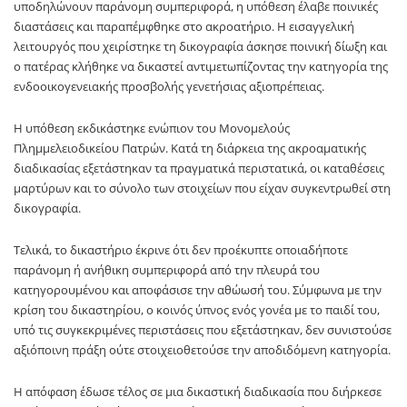
υποδηλώνουν παράνομη συμπεριφορά, η υπόθεση έλαβε ποινικές
διαστάσεις και παραπέμφθηκε στο ακροατήριο. Η εισαγγελική
λειτουργός που χειρίστηκε τη δικογραφία άσκησε ποινική δίωξη και
ο πατέρας κλήθηκε να δικαστεί αντιμετωπίζοντας την κατηγορία της
ενδοοικογενειακής προσβολής γενετήσιας αξιοπρέπειας.
Η υπόθεση εκδικάστηκε ενώπιον του Μονομελούς
Πλημμελειοδικείου Πατρών. Κατά τη διάρκεια της ακροαματικής
διαδικασίας εξετάστηκαν τα πραγματικά περιστατικά, οι καταθέσεις
μαρτύρων και το σύνολο των στοιχείων που είχαν συγκεντρωθεί στη
δικογραφία.
Τελικά, το δικαστήριο έκρινε ότι δεν προέκυπτε οποιαδήποτε
παράνομη ή ανήθικη συμπεριφορά από την πλευρά του
κατηγορουμένου και αποφάσισε την αθώωσή του. Σύμφωνα με την
κρίση του δικαστηρίου, ο κοινός ύπνος ενός γονέα με το παιδί του,
υπό τις συγκεκριμένες περιστάσεις που εξετάστηκαν, δεν συνιστούσε
αξιόποινη πράξη ούτε στοιχειοθετούσε την αποδιδόμενη κατηγορία.
Η απόφαση έδωσε τέλος σε μια δικαστική διαδικασία που διήρκεσε