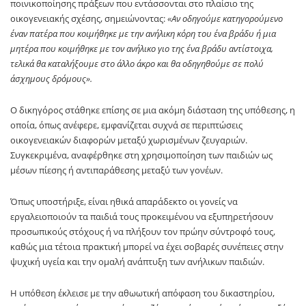
ποινικοποίησης πράξεων που εντάσσονται στο πλαίσιο της
οικογενειακής σχέσης, σημειώνοντας:
«Αν οδηγούμε κατηγορούμενο
έναν πατέρα που κοιμήθηκε με την ανήλικη κόρη του ένα βράδυ ή μια
μητέρα που κοιμήθηκε με τον ανήλικο γιο της ένα βράδυ αντίστοιχα,
τελικά θα καταλήξουμε στο άλλο άκρο και θα οδηγηθούμε σε πολύ
άσχημους δρόμους».
Ο δικηγόρος στάθηκε επίσης σε μια ακόμη διάσταση της υπόθεσης, η
οποία, όπως ανέφερε, εμφανίζεται συχνά σε περιπτώσεις
οικογενειακών διαφορών μεταξύ χωρισμένων ζευγαριών.
Συγκεκριμένα, αναφέρθηκε στη χρησιμοποίηση των παιδιών ως
μέσων πίεσης ή αντιπαράθεσης μεταξύ των γονέων.
Όπως υποστήριξε, είναι ηθικά απαράδεκτο οι γονείς να
εργαλειοποιούν τα παιδιά τους προκειμένου να εξυπηρετήσουν
προσωπικούς στόχους ή να πλήξουν τον πρώην σύντροφό τους,
καθώς μια τέτοια πρακτική μπορεί να έχει σοβαρές συνέπειες στην
ψυχική υγεία και την ομαλή ανάπτυξη των ανήλικων παιδιών.
Η υπόθεση έκλεισε με την αθωωτική απόφαση του δικαστηρίου,