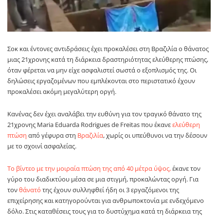
Σοκ και έντονες αντιδράσεις έχει προκαλέσει στη Βραζιλία ο θάνατος
μιας 21χρονης κατά τη διάρκεια δραστηριότητας ελεύθερης πτώσης,
όταν φέρεται να μην είχε ασφαλιστεί σωστά ο εξοπλισμός της. Οι
δηλώσεις εργαζομένων που εμπλέκονται στο περιστατικό έχουν
προκαλέσει ακόμη μεγαλύτερη οργή.
Κανένας δεν έχει αναλάβει την ευθύνη για τον τραγικό θάνατο της
21χρονης Maria Eduarda Rodrigues de Freitas που έκανε
ελεύθερη
πτώση
από γέφυρα στη
Βραζιλία
, χωρίς οι υπεύθυνοι να την δέσουν
με το σχοινί ασφαλείας.
Το βίντεο με την μοιραία πτώση της από 40 μέτρα ύψος,
έκανε τον
γύρο του διαδικτύου μέσα σε μια στιγμή, προκαλώντας οργή. Για
τον
θάνατό
της έχουν συλληφθεί ήδη οι 3 εργαζόμενοι της
επιχείρησης και κατηγορούνται για ανθρωποκτονία με ενδεχόμενο
δόλο. Στις καταθέσεις τους για το δυστύχημα κατά τη διάρκεια της