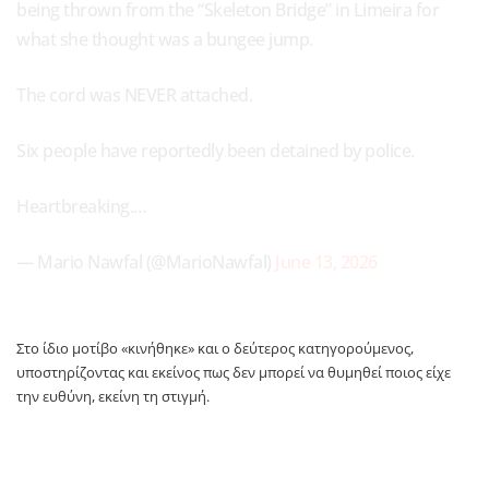
being thrown from the “Skeleton Bridge” in Limeira for
what she thought was a bungee jump.
The cord was NEVER attached.
Six people have reportedly been detained by police.
Heartbreaking.…
— Mario Nawfal (@MarioNawfal)
June 13, 2026
Στο ίδιο μοτίβο «κινήθηκε» και ο δεύτερος κατηγορούμενος,
υποστηρίζοντας και εκείνος πως δεν μπορεί να θυμηθεί ποιος είχε
την ευθύνη, εκείνη τη στιγμή.