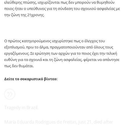
ελεύθερης πτώσης, ισχυρίζονται πως δεν μπορούν να θυμηθούν
ποιος ήταν ο υπεύθυνος για τη σύνδεση του σχοινιού ασφαλείας με
την ζώνη της 21χρονης.
Ο πρώτος κατηγορούμενος ισχυρίστηκε πως ο έλεγχος του
εξοπλισμού, πριν το άλμα, πραγματοποιούνταν από όλους τους
εργαζόμενους. Σε ερώτηση των αρχών για το ποιος έχει την τελική
ευθύνη για τα σχοινιά και τη ζώνη ασφαλείας, φέρεται να απάντησε
πως δεν θυμάται.
Δείτε το σοκαριστικό βίντεο:
Tragedy in Brazil.
Maria Eduarda Rodrigues de Freitas, just 21, died after