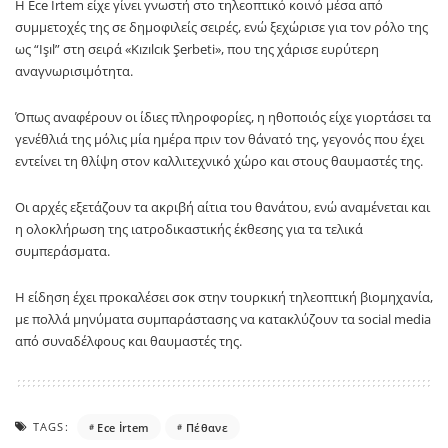
Η
Ece İrtem
είχε γίνει γνωστή στο τηλεοπτικό κοινό μέσα από
συμμετοχές της σε δημοφιλείς σειρές, ενώ ξεχώρισε για τον ρόλο της
ως “Işıl” στη σειρά «Kızılcık Şerbeti», που της χάρισε ευρύτερη
αναγνωρισιμότητα.
Όπως αναφέρουν οι ίδιες πληροφορίες, η ηθοποιός είχε γιορτάσει τα
γενέθλιά της μόλις μία ημέρα πριν τον θάνατό της, γεγονός που έχει
εντείνει τη θλίψη στον καλλιτεχνικό χώρο και στους θαυμαστές της.
Οι αρχές εξετάζουν τα ακριβή αίτια του θανάτου, ενώ αναμένεται και
η ολοκλήρωση της ιατροδικαστικής έκθεσης για τα τελικά
συμπεράσματα.
Η είδηση έχει προκαλέσει σοκ στην τουρκική τηλεοπτική βιομηχανία,
με πολλά μηνύματα συμπαράστασης να κατακλύζουν τα social media
από συναδέλφους και θαυμαστές της.
TAGS:
Ece İrtem
Πέθανε