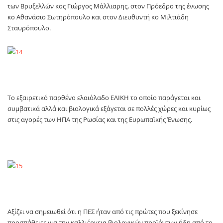
των Βρυξελλών κος Γιώργος Μάλλιαρης, στον Πρόεδρο της ένωσης
κο Αθανάσιο Σωτηρόπουλο και στον Διευθυντή κο Μιλτιάδη
Σταυρόπουλο.
Το εξαιρετικό παρθένο ελαιόλαδο EΛIKΗ το οποίο παράγεται και
συμβατικά αλλά και βιολογικά εξάγεται σε πολλές χώρες και κυρίως
στις αγορές των ΗΠΑ της Ρωσίας και της Ευρωπαϊκής Ένωσης.
Αξίζει να σημειωθεί ότι η ΠΕΣ ήταν από τις πρώτες που ξεκίνησε
προσπάθειες για την καλλιέργεια βιολογικών προϊόντων ήδη από το