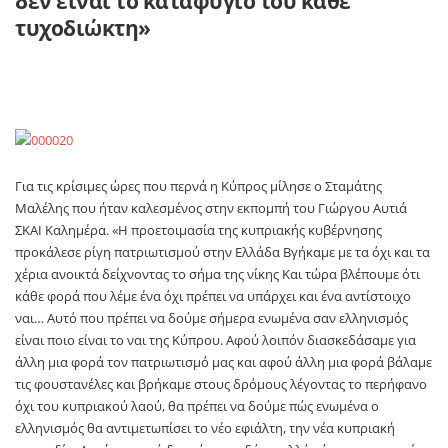
δεν είναι το καταφύγιο του κάθε
τυχοδιώκτη»
Για τις κρίσιμες ώρες που περνά η Κύπρος μίλησε ο Σταμάτης
Μαλέλης που ήταν καλεσμένος στην εκπομπή του Γιώργου Αυτιά
ΣΚΑΙ Καλημέρα. «Η προετοιμασία της κυπριακής κυβέρνησης
προκάλεσε ρίγη πατριωτισμού στην Ελλάδα Βγήκαμε με τα όχι και τα
χέρια ανοικτά δείχνοντας το σήμα της νίκης Και τώρα βλέπουμε ότι
κάθε φορά που λέμε ένα όχι πρέπει να υπάρχει και ένα αντίστοιχο
ναι… Αυτό που πρέπει να δούμε σήμερα ενωμένα σαν ελληνισμός
είναι ποιο είναι το ναι της Κύπρου. Αφού λοιπόν διασκεδάσαμε για
άλλη μια φορά τον πατριωτισμό μας και αφού άλλη μια φορά βάλαμε
τις φουστανέλες και βρήκαμε στους δρόμους λέγοντας το περήφανο
όχι του κυπριακού λαού, θα πρέπει να δούμε πώς ενωμένα ο
ελληνισμός θα αντιμετωπίσει το νέο εφιάλτη, την νέα κυπριακή