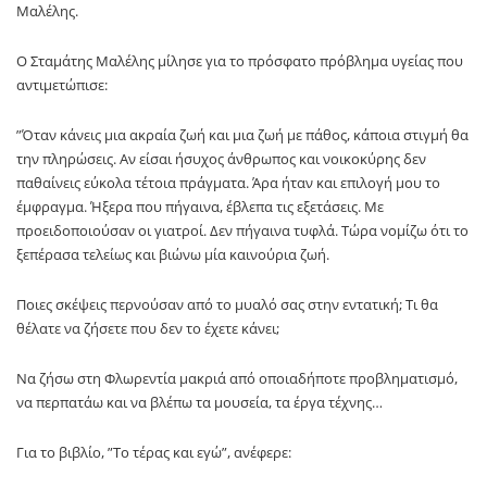
Μαλέλης.
Ο Σταμάτης Μαλέλης μίλησε για το πρόσφατο πρόβλημα υγείας που
αντιμετώπισε:
”Όταν κάνεις μια ακραία ζωή και μια ζωή με πάθος, κάποια στιγμή θα
την πληρώσεις. Αν είσαι ήσυχος άνθρωπος και νοικοκύρης δεν
παθαίνεις εύκολα τέτοια πράγματα. Άρα ήταν και επιλογή μου το
έμφραγμα. Ήξερα που πήγαινα, έβλεπα τις εξετάσεις. Με
προειδοποιούσαν οι γιατροί. Δεν πήγαινα τυφλά. Τώρα νομίζω ότι το
ξεπέρασα τελείως και βιώνω μία καινούρια ζωή.
Ποιες σκέψεις περνούσαν από το μυαλό σας στην εντατική; Τι θα
θέλατε να ζήσετε που δεν το έχετε κάνει;
Να ζήσω στη Φλωρεντία μακριά από οποιαδήποτε προβληματισμό,
να περπατάω και να βλέπω τα μουσεία, τα έργα τέχνης…
Για το βιβλίο, ”Το τέρας και εγώ”, ανέφερε: