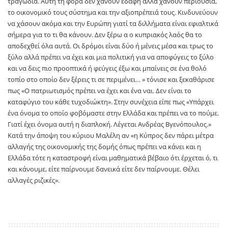
τραγωδία. Αυτή τη φορά δεν χάνουν εδάφη αλλά χάνουν περιουσία,
το οικονομικό τους σύστημα και την αξιοπρέπειά τους. Κινδυνεύουν
να χάσουν ακόμα και την Ευρώπη γιατί τα διλλήματα είναι εφιαλτικά
σήμερα για το τι θα κάνουν. Δεν ξέρω α ο κυπριακός λαός θα το
αποδεχθεί όλα αυτά. Οι δρόμοι είναι δύο ή μένεις μέσα και τρως το
ξύλο αλλά πρέπει να έχει και μια πολιτική για να αποφύγεις το ξύλο
και να δεις πιο προοπτικά ή φεύγεις έξω και μπαίνεις σε ένα θολό
τοπίο στο οποίο δεν ξέρεις τι σε περιμένει… » τόνισε και ξεκαθάρισε
πως «Ο πατριωτισμός πρέπει να έχει και ένα ναι. Δεν είναι το
καταφύγιο του κάθε τυχοδιώκτη». Στην συνέχεια είπε πως «Υπάρχει
ένα όνομα το οποίο φοβόμαστε στην Ελλάδα και πρέπει να το πούμε.
Γιατί έχει όνομα αυτή η διαπλοκή. Λέγεται Ανδρέας Βγενόπουλος.»
Κατά την άποψη του κύριου Μαλέλη αν «η Κύπρος δεν πάρει μέτρα
αλλαγής της οικονομικής της δομής όπως πρέπει να κάνει και η
Ελλάδα τότε η καταστροφή είναι μαθηματικά βέβαιο ότι έρχεται ό, τι
και κάνουμε, είτε παίρνουμε δανεικά είτε δεν παίρνουμε. Θέλει
αλλαγές ριζικές».