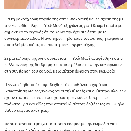
Για τη μακρόχρονη πορεία της στην υποκριτική και τη σχέση της με
την κωμωδία μίλησε η Υρώ Μανέ, εξηγώντας γιατί θεωρεί ιδιαίτερα
σημαντικό το γεγονός ότι το κοινό την έχει συνδέσει με το
συγκεκριμένο είδος. Η αγαπημένη ηθοποιός τόνισε πως η κωμωδία
αποτελεί μία από τις πιο απαιτητικές μορφές τέχνης.
Σε μια εφ’ όλης της ύλης συνέντευξη, η Υρώ Μανέ αναφέρθηκε στην
καλλιτεχνική της διαδρομή και στους ρόλους που την καθιέρωσαν
στη συνείδηση του κοινού, με ιδιαίτερη έμφαση στην κωμωδία.
Η γνωστή ηθοποιός παραδέχθηκε ότι αισθάνεται χαρά και
ικανοποίηση για το γεγονός ότι οι τηλεθεατές και οι θεατρόφιλοι την
έχουν ταυτίσει με κωμικούς χαρακτήρες, καθώς θεωρεί πως
πρόκειται για ένα είδος που απαιτεί ιδιαίτερες δεξιότητες και υψηλό
βαθμό εκφραστικότητας.
«Μου αρέσει που με έχει ταυτίσει ο κόσμος με την κωμωδία γιατί
είναι ένα πολύ δύσκολο είδος», δήλωσε χαρακτηριστικά,