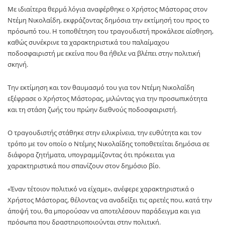
Με ιδιαίτερα θερμά λόγια αναφέρθηκε ο Χρήστος Μάστορας στον
Ντέμη Νικολαΐδη, εκφράζοντας δημόσια την εκτίμησή του προς το
πρόσωπό του. Η τοποθέτηση του τραγουδιστή προκάλεσε αίσθηση,
καθώς συνέκρινε τα χαρακτηριστικά του παλαίμαχου
ποδοσφαιριστή με εκείνα που θα ήθελε να βλέπει στην πολιτική
σκηνή.
Την εκτίμηση και τον θαυμασμό του για τον Ντέμη Νικολαΐδη
εξέφρασε ο Χρήστος Μάστορας, μιλώντας για την προσωπικότητα
και τη στάση ζωής του πρώην διεθνούς ποδοσφαιριστή.
Ο τραγουδιστής στάθηκε στην ειλικρίνεια, την ευθύτητα και τον
τρόπο με τον οποίο ο Ντέμης Νικολαΐδης τοποθετείται δημόσια σε
διάφορα ζητήματα, υπογραμμίζοντας ότι πρόκειται για
χαρακτηριστικά που σπανίζουν στον δημόσιο βίο.
«Έναν τέτοιον πολιτικό να είχαμε», ανέφερε χαρακτηριστικά ο
Χρήστος Μάστορας, θέλοντας να αναδείξει τις αρετές που, κατά την
άποψή του, θα μπορούσαν να αποτελέσουν παράδειγμα και για
πρόσωπα που δραστηριοποιούνται στην πολιτική.