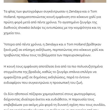
Τα φλας των φωτογράφων συγκέντρωσαν η Zendaya και ο Tom
Holland, πραγματοποιώντας κοινή εμφάνιση στο κόκκινο χαλί για
πρώτη φορά μετά από πέντε χρόνια. Το αγαπημένο ζευγάρι της
διεθνούς showbiz έκλεψε τις εντυπώσεις με την κομψότητα και τη
χημεία του.
Ύστερα από πέντε χρόνια, η Zendaya και ο Tom Holland βρέθηκαν
ξανά μαζί σε επίσημη εκδήλωση, περπατώντας στο κόκκινο χαλί και
τραβώντας πάνω τους τα βλέμματα των παρευρισκομένων.
Η κοινή τους εμφάνιση αποτέλεσε ένα από τα πιο πολυσυζητημένα
στιγμιότυπα της βραδιάς, καθώς το ζευγάρι σπάνια επιλέγει να
εμφανίζεται μαζί σε δημόσιες εκδηλώσεις, παρά το έντονο
ενδιαφέρον που συγκεντρώνει η προσωπική του ζωή.
Οι δύο ηθοποιοί πόζαραν χαμογελαστοί στους φωτογράφους,
δείχνοντας ιδιαίτερα άνετοι και ευδιάθετοι. Η παρουσία τους
επιβεβαίωσε για ακόμη μία φορά τη δυνατή σχέση που τους συνδέει,
ενώ τα social media γέμισαν με σχόλια και φωτογραφίες από την