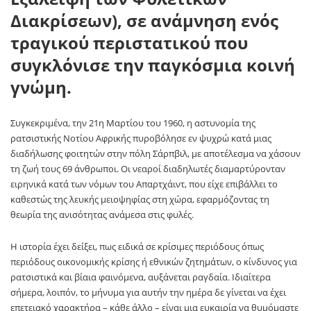
Διακρίσεων), σε ανάμνηση ενός
τραγικού περιστατικού που
συγκλόνισε την παγκόσμια κοινή
γνώμη.
Συγκεκριμένα, την 21η Μαρτίου του 1960, η αστυνομία της
ρατσιστικής Νοτίου Αφρικής πυροβόλησε εν ψυχρώ κατά μιας
διαδήλωσης φοιτητών στην πόλη Σάρπβιλ, με αποτέλεσμα να χάσουν
τη ζωή τους 69 άνθρωποι. Οι νεαροί διαδηλωτές διαμαρτύρονταν
ειρηνικά κατά των νόμων του Απαρτχάιντ, που είχε επιβάλλει το
καθεστώς της λευκής μειοψηφίας στη χώρα, εφαρμόζοντας τη
θεωρία της ανισότητας ανάμεσα στις φυλές.
Η ιστορία έχει δείξει, πως ειδικά σε κρίσιμες περιόδους όπως
περιόδους οικονομικής κρίσης ή εθνικών ζητημάτων, ο κίνδυνος για
ρατσιστικά και βίαια φαινόμενα, αυξάνεται ραγδαία. Ιδιαίτερα
σήμερα, λοιπόν, το μήνυμα για αυτήν την ημέρα δε γίνεται να έχει
επετειακό χαρακτήρα – κάθε άλλο – είναι μια ευκαιρία να θυμόμαστε