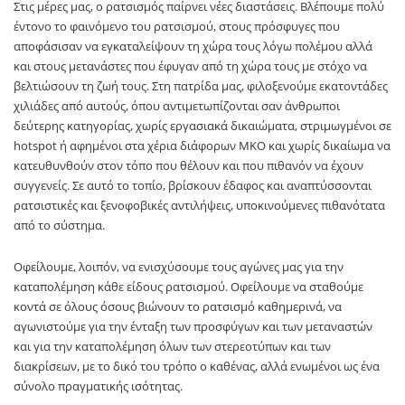
Στις μέρες μας, ο ρατσισμός παίρνει νέες διαστάσεις. Βλέπουμε πολύ
έντονο το φαινόμενο του ρατσισμού, στους πρόσφυγες που
αποφάσισαν να εγκαταλείψουν τη χώρα τους λόγω πολέμου αλλά
και στους μετανάστες που έφυγαν από τη χώρα τους με στόχο να
βελτιώσουν τη ζωή τους. Στη πατρίδα μας, φιλοξενούμε εκατοντάδες
χιλιάδες από αυτούς, όπου αντιμετωπίζονται σαν άνθρωποι
δεύτερης κατηγορίας, χωρίς εργασιακά δικαιώματα, στριμωγμένοι σε
hotspot ή αφημένοι στα χέρια διάφορων ΜΚΟ και χωρίς δικαίωμα να
κατευθυνθούν στον τόπο που θέλουν και που πιθανόν να έχουν
συγγενείς. Σε αυτό το τοπίο, βρίσκουν έδαφος και αναπτύσσονται
ρατσιστικές και ξενοφοβικές αντιλήψεις, υποκινούμενες πιθανότατα
από τo σύστημα.
Οφείλουμε, λοιπόν, να ενισχύσουμε τους αγώνες μας για την
καταπολέμηση κάθε είδους ρατσισμού. Οφείλουμε να σταθούμε
κοντά σε όλους όσους βιώνουν το ρατσισμό καθημερινά, να
αγωνιστούμε για την ένταξη των προσφύγων και των μεταναστών
και για την καταπολέμηση όλων των στερεοτύπων και των
διακρίσεων, με το δικό του τρόπο ο καθένας, αλλά ενωμένοι ως ένα
σύνολο πραγματικής ισότητας.