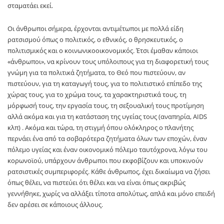
σταματάει εκεί.
Οι άνθρωποι σήμερα, έρχονται αντιμέτωποι με πολλά είδη
ρατσισμού όπως ο πολιτικός, ο εθνικός, ο θρησκευτικός, ο
πολιτισμικός και ο κοινωνικοοικονομικός. Έτσι έμαθαν κάποιοι
«άνθρωποι», να κρίνουν τους υπόλοιπους για τη διαφορετική τους
γνώμη για τα πολιτικά ζητήματα, το Θεό που πιστεύουν, αν
πιστεύουν, για τη καταγωγή τους, για το πολιτιστικό επίπεδο της
χώρας τους, για το χρώμα τους, τα χαρακτηριστικά τους, τη
μόρφωσή τους, την εργασία τους, τη σεξουαλική τους προτίμηση
αλλά ακόμα και για τη κατάσταση της υγείας τους (αναπηρία, AIDS
κλπ) . Ακόμα και τώρα, τη στιγμή όπου ολόκληρος ο πλανήτης
περνάει ένα από τα σοβαρότερα ζητήματα όλων των εποχών, έναν
πόλεμο υγείας και έναν οικονομικό πόλεμο ταυτόχρονα, λόγω του
κορωνοϊού, υπάρχουν άνθρωποι που εκφοβίζουν και υποκινούν
ρατσιστικές συμπεριφορές. Κάθε άνθρωπος, έχει δικαίωμα να ζήσει
όπως θέλει, να πιστεύει ότι θέλει και να είναι όπως ακριβώς
γεννήθηκε, χωρίς να αλλάξει τίποτα απολύτως, απλά και μόνο επειδή
δεν αρέσει σε κάποιους άλλους.