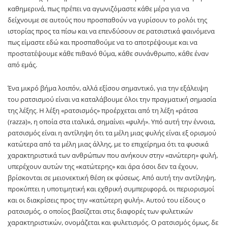
καθημερινά, πως πρέπει να αγωνιζόμαστε κάθε μέρα για να
δείχνουμε σε αυτούς που προσπαθούν να γυρίσουν το ρολόι της
ιστορίας προς τα πίσω και να επενδύσουν σε ρατσιστικά φαινόμενα
πως είμαστε εδώ και προσπαθούμε να το αποτρέψουμε και να
προστατέψουμε κάθε πιθανό θύμα, κάθε συνάνθρωπο, κάθε έναν
από εμάς.
Ένα μικρό βήμα λοιπόν, αλλά εξίσου σημαντικό, για την εξάλειψη
του ρατσισμού είναι να καταλάβουμε όλοι την πραγματική σημασία
της λέξης. Η λέξη «ρατσισμός» προέρχεται από τη λέξη «ράτσα
(razza)», η οποία στα ιταλικά, σημαίνει «φυλή». Υπό αυτή την έννοια,
ρατσισμός είναι η αντίληψη ότι τα μέλη μιας φυλής είναι εξ ορισμού
κατώτερα από τα μέλη μιας άλλης, με το επιχείρημα ότι τα φυσικά
χαρακτηριστικά των ανθρώπων που ανήκουν στην «ανώτερη» φυλή,
υπερέχουν αυτών της «κατώτερης» και άρα όσοι δεν τα έχουν,
βρίσκονται σε μειονεκτική θέση εκ φύσεως. Από αυτή την αντίληψη,
προκύπτει η υποτιμητική και εχθρική συμπεριφορά, οι περιορισμοί
και οι διακρίσεις προς την «κατώτερη φυλή». Αυτού του είδους ο
ρατσισμός, ο οποίος βασίζεται στις διαφορές των φυλετικών
χαρακτηριστικών, ονομάζεται και φυλετισμός. Ο ρατσισμός όμως, δε