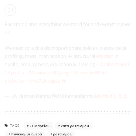
Racism violates everything we stand for and everything we
do.
We need to tackle disproportionate police violence, racial
profiling, mass incarceration
structural
#racism
in
health, employment, education & housing –
@mbachelet
?
https://t.co/Wbw6nqu8Dy
#FightRacism
#HRC43
pic.twitter.com/7LkuaipAuW
— UN Human Rights (@UNHumanRights)
March 13, 2020
TAGS:
21 Μαρτίου
κατά ρατσισμού
παγκόσμια ημερα
ρατσισμός