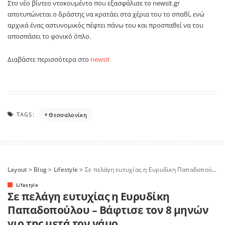
Στο νέο βίντεο ντοκουμέντο που εξασφάλισε το newsit.gr
αποτυπώνεται ο δράστης να κρατάει στα χέρια του το σπαθί, ενώ
αρχικά ένας αστυνομικός πέφτει πάνω του και προσπαθεί να του
αποσπάσει το φονικό όπλο.
Διαβάστε περισσότερα στο
newsit
TAGS:
Θεσσαλονίκη
Layout
>
Blog
>
Lifestyle
>
Σε πελάγη ευτυχίας η Ευρυδίκη Παπαδοπούλου – Βάφτισε τον 8 μηνών γιο της μετά τον γάμο
Lifestyle
Σε πελάγη ευτυχίας η Ευρυδίκη
Παπαδοπούλου – Βάφτισε τον 8 μηνών
γιο της μετά τον γάμο