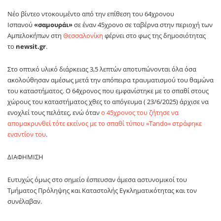
Νέο βίντεο ντοκουμέντο από την επίθεση του 64χρονου
Ισπανού
«σαμουράι»
σε έναν 45χρονο σε ταβέρνα στην περιοχή των
Αμπελοκήπων στη
Θεσσαλονίκη
φέρνει στο φως της δημοσιότητας
το
newsit.gr
.
Στο οπτικό υλικό διάρκειας 3,5 λεπτών αποτυπώνονται όλα όσα
ακολούθησαν αμέσως μετά την απόπειρα τραυματισμού του θαμώνα
του καταστήματος. Ο 64χρονος που εμφανίστηκε με το σπαθί στους
χώρους του καταστήματος χθες το απόγευμα ( 23/6/2025) άρχισε να
ενοχλεί τους πελάτες, ενώ όταν
ο 45χρονος του ζήτησε να
απομακρυνθεί τότε εκείνος με το σπαθί τύπου «Tando» στράφηκε
εναντίον του
.
ΔΙΑΦΗΜΙΣΗ
Ευτυχώς όμως στο σημείο έσπευσαν άμεσα αστυνομικοί του
Τμήματος Πρόληψης και Καταστολής Εγκληματικότητας και τον
συνέλαβαν.