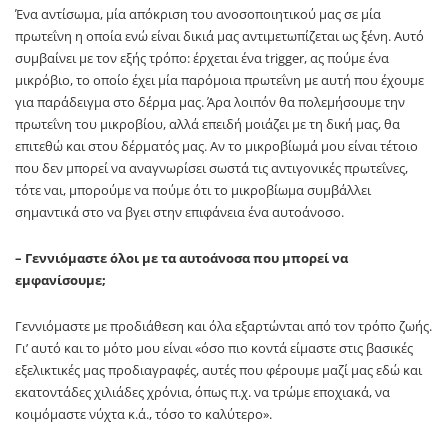
Ένα αντίσωμα, μία απόκριση του ανοσοποιητικού μας σε μία
πρωτεΐνη η οποία ενώ είναι δικιά μας αντιμετωπίζεται ως ξένη. Αυτό
συμβαίνει με τον εξής τρόπο: έρχεται ένα trigger, ας πούμε ένα
μικρόβιο, το οποίο έχει μία παρόμοια πρωτεΐνη με αυτή που έχουμε
για παράδειγμα στο δέρμα μας. Άρα λοιπόν θα πολεμήσουμε την
πρωτεΐνη του μικροβίου, αλλά επειδή μοιάζει με τη δική μας, θα
επιτεθώ και στου δέρματός μας. Αν το μικροβίωμά μου είναι τέτοιο
που δεν μπορεί να αναγνωρίσει σωστά τις αντιγονικές πρωτεΐνες,
τότε ναι, μπορούμε να πούμε ότι το μικροβίωμα συμβάλλει
σημαντικά στο να βγει στην επιφάνεια ένα αυτοάνοσο.
– Γεννιόμαστε όλοι με τα αυτοάνοσα που μπορεί να
εμφανίσουμε;
Γεννιόμαστε με προδιάθεση και όλα εξαρτώνται από τον τρόπο ζωής.
Γι’ αυτό και το μότο μου είναι «όσο πιο κοντά είμαστε στις βασικές
εξελικτικές μας προδιαγραφές, αυτές που φέρουμε μαζί μας εδώ και
εκατοντάδες χιλιάδες χρόνια, όπως π.χ. να τρώμε εποχιακά, να
κοιμόμαστε νύχτα κ.ά., τόσο το καλύτερο».