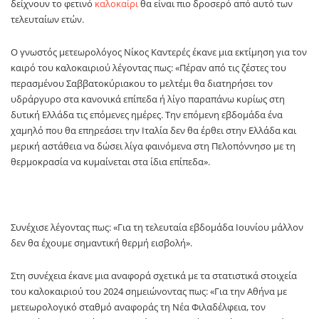
δείχνουν το φετινό
καλοκαίρι
θα είναι πιο δροσερό από αυτό των
τελευταίων ετών.
Ο γνωστός μετεωρολόγος Νίκος Καντερές έκανε μια εκτίμηση για τον
καιρό του καλοκαιριού λέγοντας πως: «Πέραν από τις ζέστες του
περασμένου Σαββατοκύριακου το μελτέμι θα διατηρήσει τον
υδράργυρο στα κανονικά επίπεδα ή λίγο παραπάνω κυρίως στη
δυτική Ελλάδα τις επόμενες ημέρες. Την επόμενη εβδομάδα ένα
χαμηλό που θα επηρεάσει την Ιταλία δεν θα έρθει στην Ελλάδα και
μερική αστάθεια να δώσει λίγα φαινόμενα στη Πελοπόννησο με τη
θερμοκρασία να κυμαίνεται στα ίδια επίπεδα».
Συνέχισε λέγοντας πως: «Για τη τελευταία εβδομάδα Ιουνίου μάλλον
δεν θα έχουμε σημαντική θερμή εισβολή».
Στη συνέχεια έκανε μια αναφορά σχετικά με τα στατιστικά στοιχεία
του καλοκαιριού του 2024 σημειώνοντας πως: «Για την Αθήνα με
μετεωρολογικό σταθμό αναφοράς τη Νέα Φιλαδέλφεια, τον