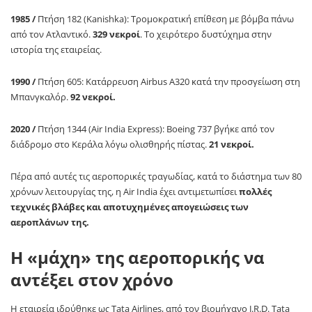
1985 /
Πτήση 182 (Kanishka): Τρομοκρατική επίθεση με βόμβα πάνω
από τον Ατλαντικό.
329 νεκροί
. Το χειρότερο δυστύχημα στην
ιστορία της εταιρείας.
1990 /
Πτήση 605: Κατάρρευση Airbus A320 κατά την προσγείωση στη
Μπανγκαλόρ.
92 νεκροί.
2020 /
Πτήση 1344 (Air India Express): Boeing 737 βγήκε από τον
διάδρομο στο Κεράλα λόγω ολισθηρής πίστας.
21 νεκροί.
Πέρα από αυτές τις αεροπορικές τραγωδίας, κατά το διάστημα των 80
χρόνων λειτουργίας της, η Air India έχει αντιμετωπίσει
πολλές
τεχνικές βλάβες και αποτυχημένες απογειώσεις των
αεροπλάνων της.
Η «μάχη» της αεροπορικής να
αντέξει στον χρόνο
Η εταιρεία ιδρύθηκε ως Tata Airlines, από τον βιομήχανο J.R.D. Tata