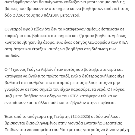
αντελήφθησαν ότι θα πνίγονταν επέλεξαν να μπουν σε μια από τις
βάρκες που βρίσκονταν στο σημείο και να βοηθήσουν από εκεί τους
δύο φίλους τους που πάλευαν με τα νερά.
Οι νεαροί αφού είδαν ότι δεν τα κατάφερναν αμέσως έσπευσαν σε
καφετέρια που βρίσκεται στο σημείο και ζήτησαν βοήθεια. Αμέσως
κινητοποιήθηκαν έξι άτομα, ενώ ένας οδηγός λεωφορείου των ΚΤΕΛ
σταμάτησε και έτρεξε κι αυτός να βοηθήσει στη διάσωση των
παιδιών.
Ο 41χρονος Γκόγκα Λεβιάν ήταν αυτός που βούτηξε στα νερά και
κατάφερε να βγάλει το πρώτο παιδί, ενώ ο δεύτερος ανήλικος είχε
βυθιστεί στο πυθμένα του ποταμού με τους φίλους τους να μην
γνωρίζουν σε ποιο σημείο τον είχαν παρασύρει τα νερά. Ο Γκόγκα
μαζί με τη βοήθεια του οδηγού του ΚΤΕΛ κατάφεραν τελικά να
εντοπίσουν και το άλλο παιδί και το έβγαλαν στην επιφάνεια.
Έτσι, από το απόγευμα της Τετάρτης (12.6.2025) οι δύο ανήλικοι
βρίσκονται διασωληνωμένοι στην Μονάδα Εντατικής Θεραπείας
Παίδων του νοσοκομείου του Ρίου με τους γιατρούς να δίνουν μάχη