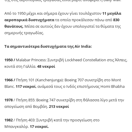
Από το 1950 μέχρι και σήμερα έχουν γίνει τουλάχιστον
11 μεγάλα
αεροπορικά δυστυχήματα
τα οποία προκάλεσαν πάνω από
830
θανάτους.
Μέσα σε αυτούς δεν έχουν υπολογιστεί τα θύματα της
σημερινής τραγωδίας.
Tα σημαντικότερα δυστυχήματα της Air India:
1950 /
Malabar Princess: Συντριβή Lockheed Constellation στις Άλπεις,
κοντά στη Γαλλία.
48 νεκροί
1966 /
Πτήση 101 (Kanchenjunga): Boeing 707 συνετρίβη στο Mont
Blanc.
117 νεκροί
, ανάμεσά τους ο Ινδός επιστήμονας Homi Bhabha
1978
/ Πτήση 855: Boeing 747 συνετρίβη στη θάλασσα λίγο μετά την
απογείωση από Βομβάη.
213 νεκροί
1982
/ Πτήση 403: Συντριβή κατά την προσγείωση στο
Μπανγκαλόρ.
17 νεκροί.