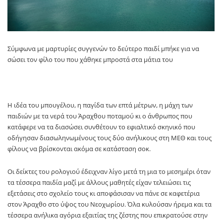
Σύμφωνα με μαρτυρίες συγγενών το δεύτερο παιδί μπήκε για να
σώσει τον φίλο του που χάθηκε μπροστά στα μάτια του
Η ιδέα του μπουγέλου, η παγίδα των επτά μέτρων, η μάχη των
παιδιών με τα νερά του Άραχθου ποταμού κι ο άνθρωπος που
κατάφερε να τα διασώσει συνθέτουν το εφιαλτικό σκηνικό που
οδήγησαν διασωληνωμένους τους δύο ανήλικους στη ΜΕΘ και τους
φίλους να βρίσκονται ακόμα σε κατάσταση σοκ.
Οι δείκτες του ρολογιού έδειχναν λίγο μετά τη μια το μεσημέρι όταν
τα τέσσερα παιδία μαζί με άλλους μαθητές είχαν τελειώσει τις
εξετάσεις στο σχολείο τους κι αποφάσισαν να πάνε σε καφετέρια
στον Άραχθο στο ύψος του Νεοχωρίου. Όλα κυλούσαν ήρεμα και τα
τέσσερα ανήλικα αγόρια εξαιτίας της ζέστης που επικρατούσε στην