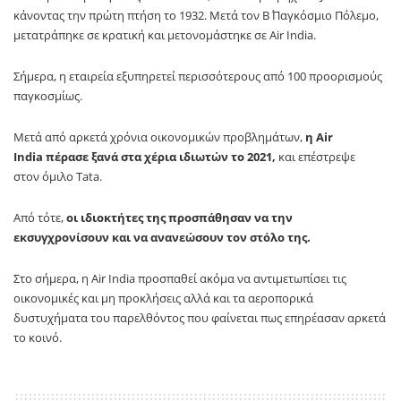
κάνοντας την πρώτη πτήση το 1932. Μετά τον Β΄ Παγκόσμιο Πόλεμο,
μετατράπηκε σε κρατική και μετονομάστηκε σε Air India.
Σήμερα, η εταιρεία εξυπηρετεί περισσότερους από 100 προορισμούς
παγκοσμίως.
Μετά από αρκετά χρόνια οικονομικών προβλημάτων,
η Air
India πέρασε ξανά στα χέρια ιδιωτών το 2021,
και επέστρεψε
στον όμιλο Tata.
Από τότε,
οι ιδιοκτήτες της προσπάθησαν να την
εκσυγχρονίσουν και να ανανεώσουν τον στόλο της.
Στο σήμερα, η Air India προσπαθεί ακόμα να αντιμετωπίσει τις
οικονομικές και μη προκλήσεις αλλά και τα αεροπορικά
δυστυχήματα του παρελθόντος που φαίνεται πως επηρέασαν αρκετά
το κοινό.