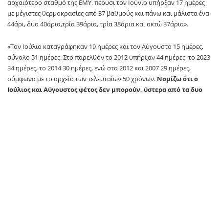
αρχαιότερο σταθμό της ΕΜΥ, πέρυσι τον Ιούνιο υπήρξαν 17 ημέρες
με μέγιστες θερμοκρασίες από 37 βαθμούς και πάνω και μάλιστα ένα
44άρι, δυο 40άρια,τρία 39άρια, τρία 38άρια και οκτώ 37άρια».
«Τον Ιούλιο καταγράφηκαν 19 ημέρες και τον Αύγουστο 15 ημέρες,
σύνολο 51 ημέρες. Στο παρελθόν το 2012 υπήρξαν 44 ημέρες, το 2023
34 ημέρες, το 2014 30 ημέρες, ενώ στα 2012 και 2007 29 ημέρες,
σύμφωνα με το αρχείο των τελευταίων 50 χρόνων.
Νομίζω ότι ο
Ιούλιος και Αύγουστος φέτος δεν μπορούν, ύστερα από τα δυο
37άρια του Ιουνίου να πλησιάσουν τις 50 ημέρες»
συνέχισε.