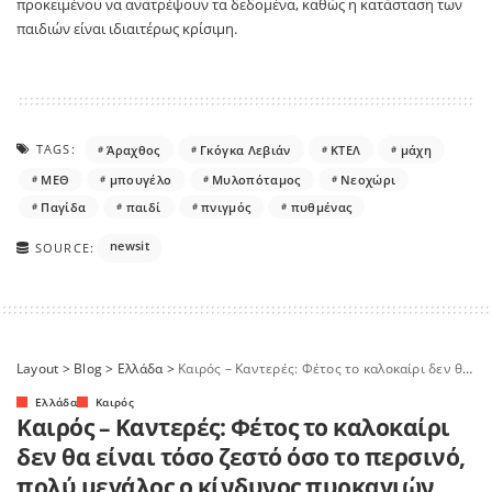
προκειμένου να ανατρέψουν τα δεδομένα, καθώς η κατάσταση των
παιδιών είναι ιδιαιτέρως κρίσιμη.
TAGS:
Άραχθος
Γκόγκα Λεβιάν
ΚΤΕΛ
μάχη
ΜΕΘ
μπουγέλο
Μυλοπόταμος
Νεοχώρι
Παγίδα
παιδί
πνιγμός
πυθμένας
newsit
SOURCE:
Layout
>
Blog
>
Ελλάδα
>
Καιρός – Καντερές: Φέτος το καλοκαίρι δεν θα είναι τόσο ζεστό όσο το περσινό, πολύ μεγάλος ο κίνδυνος πυρκαγιών
Ελλάδα
Καιρός
Καιρός – Καντερές: Φέτος το καλοκαίρι
δεν θα είναι τόσο ζεστό όσο το περσινό,
πολύ μεγάλος ο κίνδυνος πυρκαγιών