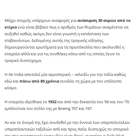
Μέχρι στιγμής υπάρχουν αναφορές για
ανάσυρση 30 σορών από το
κτίριο
ενώ είναι βέβαιο πως ο αριθμός των θυμάτων αναμένεται να
αυξηθεί καθώς ακόμη δεν είναι γνωστή η κατάσταση των
επιβαινόντων. Δεδομένης αυτής της τραγικής είδησης,
δημιουργούνται ερωτήματα για τα πρωτόκολλα που ακολουθεί η
εταιρεία αλλά και για τις συνθήκες κάτω από τις οποίες έγινε το
τραγικό δυστύχημα.
Η Air India αποτελεί μία αεροπορική – «κλειδί» για την Ινδία καθώς
εδώ και
πάνω από 80 χρόνια
συνδέει τη χώρα με τον υπόλοιπο
κόσμο.
Η εταιρεία ιδρύθηκε το
1932
και από την δεκαετία του ’60 και του ’70
εμπλούτισε τον στόλο της με Boeing 707 και 747.
Αν και το όνομά της έχει συνδεθεί με την έννοια των υπερπολυτελών
υπερατλαντικών ταξιδιών από και προς Ασία, δυστυχώς το ιστορικό
της στις αεροπορικές τραγωδίες είναι βαρύ, αναφέρει η Daily Mail.