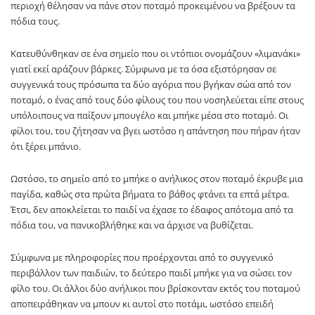
περιοχή θέλησαν να πάνε στον ποταμό προκειμένου να βρέξουν τα
πόδια τους.
Κατευθύνθηκαν σε ένα σημείο που οι ντόπιοι ονομάζουν «λιμανάκι»
γιατί εκεί αράζουν βάρκες. Σύμφωνα με τα όσα εξιστόρησαν σε
συγγενικά τους πρόσωπα τα δύο αγόρια που βγήκαν σώα από τον
ποταμό, ο ένας από τους δύο φίλους του που νοσηλεύεται είπε στους
υπόλοιπους να παίξουν μπουγέλο και μπήκε μέσα στο ποταμό. Οι
φίλοι του, του ζήτησαν να βγει ωστόσο η απάντηση που πήραν ήταν
ότι ξέρει μπάνιο.
Ωστόσο, το σημείο από το μπήκε ο ανήλικος στον ποταμό έκρυβε μια
παγίδα, καθώς στα πρώτα βήματα το βάθος φτάνει τα επτά μέτρα.
Έτσι, δεν αποκλείεται το παιδί να έχασε το έδαφος απότομα από τα
πόδια του, να πανικοβλήθηκε και να άρχισε να βυθίζεται.
Σύμφωνα με πληροφορίες που προέρχονται από το συγγενικό
περιβάλλον των παιδιών, το δεύτερο παιδί μπήκε για να σώσει τον
φίλο του. Οι άλλοι δύο ανήλικοι που βρίσκονταν εκτός του ποταμού
αποπειράθηκαν να μπουν κι αυτοί στο ποτάμι, ωστόσο επειδή