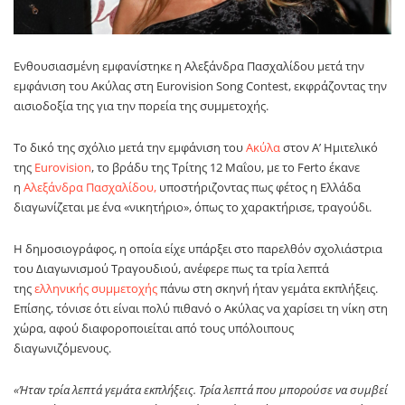
Ενθουσιασμένη εμφανίστηκε η
Αλεξάνδρα Πασχαλίδου
μετά την
εμφάνιση του
Ακύλας
στη
Eurovision Song Contest
, εκφράζοντας την
αισιοδοξία της για την πορεία της συμμετοχής.
Το δικό της σχόλιο μετά την εμφάνιση του
Ακύλα
στον Α’ Ημιτελικό
της
Eurovision
, το βράδυ της Τρίτης 12 Μαΐου, με το Ferto έκανε
η
Αλεξάνδρα Πασχαλίδου,
υποστήριζοντας πως φέτος η Ελλάδα
διαγωνίζεται με ένα «νικητήριο», όπως το χαρακτήρισε, τραγούδι.
Η δημοσιογράφος, η οποία είχε υπάρξει στο παρελθόν σχολιάστρια
του Διαγωνισμού Τραγουδιού, ανέφερε πως τα τρία λεπτά
της
ελληνικής συμμετοχής
πάνω στη σκηνή ήταν γεμάτα εκπλήξεις.
Επίσης, τόνισε ότι είναι πολύ πιθανό ο Ακύλας να χαρίσει τη νίκη στη
χώρα, αφού διαφοροποιείται από τους υπόλοιπους
διαγωνιζόμενους.
«Ήταν τρία λεπτά γεμάτα εκπλήξεις. Τρία λεπτά που μπορούσε να συμβεί