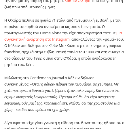
την κινηματογραφική του μητέρα,
Κάθριν Ο’Χάρα
, που έφυγε από τη
ζωή πριν από μερικούς μήνες.
Η Ο’Χάρα πέθανε σε ηλικία 71 ετών, από πνευμονική εμβολή, με τον
καρκίνο του ορθού να αναφέρεται ως υποκείμενη αιτία. Ο
πρωταγωνιστής του Home Alone την είχε αποχαιρετήσει τότε με
μια
συγκινητική ανάρτηση στο Instagram
, αποκαλώντας την «μαμά» του.
Ο Κάλκιν υποδύθηκε τον Κέβιν ΜακΚάλιστερ στο κινηματογραφικό
franchise, αρχικά στην εμβληματική ταινία του 1990 και στη συνέχεια
στο σίκουελ του 1992, δίπλα στην Ο’Χάρα, η οποία ενσάρκωσε τη
μητέρα του, Κέιτ.
Μιλώντας στο Gentleman’s Journal ο Κάλκιν δήλωσε
συγκινημένος:
«Όταν η Κάθριν πέθανε τον Ιανουάριο, με χτύπησε. Με
χτύπησε αρκετά δυνατά, γιατί, ξέρετε, ήταν πολύ νωρίς. Και ένιωσα ότι
είχαμε ανοιχτούς λογαριασμούς. Σίγουρα νιώθω ότι είχα ανοιχτούς
λογαριασμούς μαζί της, καταλαβαίνετε; Νιώθω ότι της χρωστούσα μια
χάρη – και δεν μου αρέσει να έχω χρέη».
Λίγο αφότου είχε γίνει γνωστή η είδηση του θανάτου της ηθοποιού ο
Κάλκιν είχε πει το δικό του «αντίο» με μία ανάρτηση στο