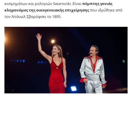
κοσμημάτων και ρολογιών Swarovski. Είναι
πέμπτης γενιάς
κληρονόμος της οικογενειακής επιχείρησης
που ιδρύθηκε από
τον Ντάνιελ Σβαρόφσκι το 1895.
Η Victoria Swarovski και ο Michael Ostrowski στη σκηνή του
σταδίου της Βιέννης / REUTERS/Lisa Leutner