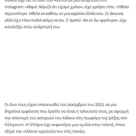
Instagram:
«Μαμά. Νόμιζα ότι είχαμε χρόνο»
, είχε γράψει τότε.
«Ήθελα
περισσότερο. Ήθελα να καθίσω σε μια καρέκλα δίπλα σου. Σε άκουσα,
αλλά είχα τόσα πολλά ακόμη να πω. Σ’ αγαπώ. Θα σε δω αργότερα»
, είχε
καταλήξει στην ανάρτησή του.
Οι δυο τους είχαν επανενωθεί τον Δεκέμβριο του 2023, σε μια
δημόσια εμφάνιση που έμελλε να είναι η τελευταία τους, με αφορμή
την απονομή του αστεριού του Κάλκιν στη Λεωφόρο της Δόξας στο
Χόλιγουντ. Η Ο’Χάρα είχε εκφωνήσει μια ομιλία στην τελετή, όπου
εξήρε την «τέλεια» ερμηνεία του στις ταινίες.