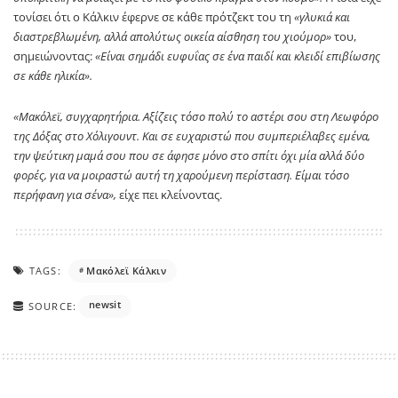
τονίσει ότι ο Κάλκιν έφερνε σε κάθε πρότζεκτ του τη
«γλυκιά και
διαστρεβλωμένη, αλλά απολύτως οικεία αίσθηση του χιούμορ»
του,
σημειώνοντας:
«Είναι σημάδι ευφυΐας σε ένα παιδί και κλειδί επιβίωσης
σε κάθε ηλικία».
«Μακόλεϊ, συγχαρητήρια. Αξίζεις τόσο πολύ το αστέρι σου στη Λεωφόρο
της Δόξας στο Χόλιγουντ. Και σε ευχαριστώ που συμπεριέλαβες εμένα,
την ψεύτικη μαμά σου που σε άφησε μόνο στο σπίτι όχι μία αλλά δύο
φορές, για να μοιραστώ αυτή τη χαρούμενη περίσταση. Είμαι τόσο
περήφανη για σένα»,
είχε πει κλείνοντας.
TAGS:
Μακόλεϊ Κάλκιν
newsit
SOURCE: