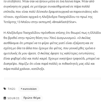
το οτιδήποτε. Ήταν σαν να ήσουν μέσα σε ένα λούνα παρκ. Ήταν από
συγκίνηση σε χαρά, σε μετέφερε συναισθηματικά σε πάρα πολλά
επίπεδα, που είναι πολύ δύσκολο δραματουργικά να παρουσιάσεις κάτι
τέτοιο»,
σχολίασε αρχικά η Αλεξάνδρα Πασχαλίδου το πρωί της
Τετάρτης 13 Μαΐου στην εκπομπή «Breakfast@Star».
Η Αλεξάνδρα Πασχαλίδου πρόσθεσε επίσης ότι θεωρεί πως η Ελλάδα
θα βρεθεί στην πρώτη θέση του 70ού Διαγωνισμού.
«Ο Ακύλας
αισθάνομαι ότι μπορεί να το φέρει φέτος γιατί είναι εξαίρεση και σε
σχέση με όλα τα άλλα που έχουμε δει φέτος, που γενικά χθες εμένα ο
ημιτελικός δε μου άρεσε. Ο Ακύλας άφησε τις καλύτερες εντυπώσεις.
Είναι φαβορί εδώ και πολύ καιρό. Έχουμε νικητήριο τραγούδι, μπορεί να
διαπρέψει. Νομίζω ότι είναι παρά πολλές οι πιθανότητές μας εδώ και
πάρα πολλά χρόνια»
, κατέληξε.
TAGS:
eurovision
Πρώτο Θέμα
SOURCE: