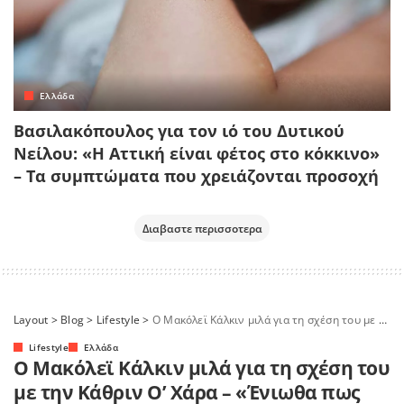
Ελλάδα
Βασιλακόπουλος για τον ιό του Δυτικού
Νείλου: «Η Αττική είναι φέτος στο κόκκινο»
– Τα συμπτώματα που χρειάζονται προσοχή
Διαβαστε περισσοτερα
Layout
>
Blog
>
Lifestyle
>
Ο Μακόλεϊ Κάλκιν μιλά για τη σχέση του με την Κάθριν Ο’ Χάρα – «Ένιωθα πως της όφειλα κάτι»
Lifestyle
Ελλάδα
Ο Μακόλεϊ Κάλκιν μιλά για τη σχέση του
με την Κάθριν Ο’ Χάρα – «Ένιωθα πως