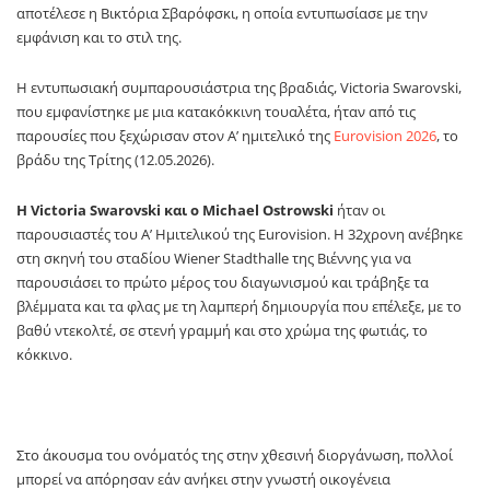
αποτέλεσε η
Βικτόρια Σβαρόφσκι
, η οποία εντυπωσίασε με την
εμφάνιση και το στιλ της.
Η εντυπωσιακή συμπαρουσιάστρια της βραδιάς, Victoria Swarovski,
που εμφανίστηκε με μια κατακόκκινη τουαλέτα, ήταν από τις
παρουσίες που ξεχώρισαν στον Α’ ημιτελικό της
Eurovision 2026
, το
βράδυ της Τρίτης (12.05.2026).
Η Victoria Swarovski και ο Michael Ostrowski
ήταν οι
παρουσιαστές του Α’ Ημιτελικού της Eurovision. Η 32χρονη ανέβηκε
στη σκηνή του σταδίου Wiener Stadthalle της Βιέννης για να
παρουσιάσει το πρώτο μέρος του διαγωνισμού και τράβηξε τα
βλέμματα και τα φλας με τη λαμπερή δημιουργία που επέλεξε, με το
βαθύ ντεκολτέ, σε στενή γραμμή και στο χρώμα της φωτιάς, το
κόκκινο.
Στο άκουσμα του ονόματός της στην χθεσινή διοργάνωση, πολλοί
μπορεί να απόρησαν εάν ανήκει στην γνωστή οικογένεια